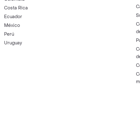
C
Costa Rica
S
Ecuador
C
México
d
Perú
P
Uruguay
C
d
C
C
m