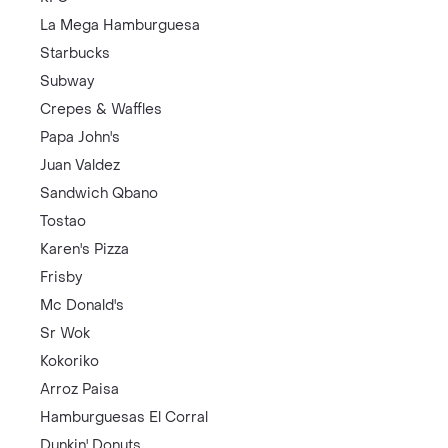
La Mega Hamburguesa
Starbucks
Subway
Crepes & Waffles
Papa John's
Juan Valdez
Sandwich Qbano
Tostao
Karen's Pizza
Frisby
Mc Donald's
Sr Wok
Kokoriko
Arroz Paisa
Hamburguesas El Corral
Dunkin' Donuts