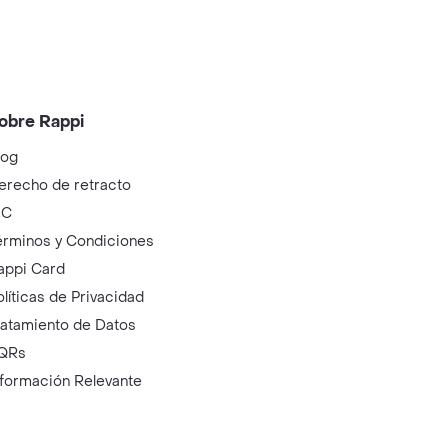
obre Rappi
log
erecho de retracto
IC
érminos y Condiciones
appi Card
olíticas de Privacidad
ratamiento de Datos
QRs
nformación Relevante