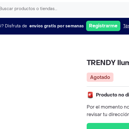
Registrarme
i?
Disfruta de
envíos gratis por semanas
Té
TRENDY Ilu
Agotado
Producto no d
Por el momento no
revisar tu direcció