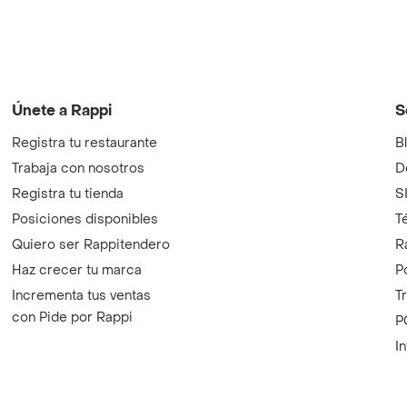
Únete a Rappi
S
Registra tu restaurante
B
Trabaja con nosotros
D
Registra tu tienda
S
Posiciones disponibles
T
Quiero ser Rappitendero
R
Haz crecer tu marca
P
Incrementa tus ventas
T
con Pide por Rappi
P
I