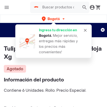
Bogotá
Regístrate
¿Nuevo en Rappi?
y disfruta de
Ingresa tu dirección en
envíos gratis por semanas
Aplican TyC
Bogotá
.
Mejor servicio,
entregas más rápidas y
los precios más
Tulipán Papel Higienico Triple Hoja
convenientes!
Xg
Agotado
Información del producto
Contiene 6 Unidades. Rollo. Precio Especial.