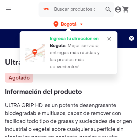
Bogotá
Regístrate
¿Nuevo en Rappi?
y disfruta de
Ingresa tu dirección en
envíos gratis por semanas
Aplican TyC
Bogotá
.
Mejor servicio,
entregas más rápidas y
los precios más
Ultra Grip (hd)
convenientes!
Agotado
Información del producto
ULTRA GRIP HD. es un potente desengrasante
biodegradable multiusos, capaz de remover con
facilidad todo tipo de grasas y suciedades de origen
industrial o vegetal sobre cualquier superficie sin