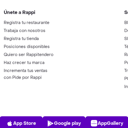
Únete a Rappi
S
Registra tu restaurante
B
Trabaja con nosotros
D
Registra tu tienda
S
Posiciones disponibles
T
Quiero ser Rappitendero
R
Haz crecer tu marca
P
Incrementa tus ventas
T
con Pide por Rappi
P
I
App Store
Play Store
AppGalle
App Store
Google play
AppGallery