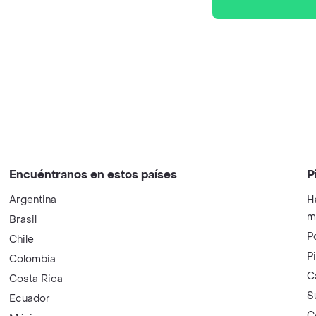
Encuéntranos en estos países
P
Argentina
H
m
Brasil
P
Chile
P
Colombia
C
Costa Rica
S
Ecuador
C