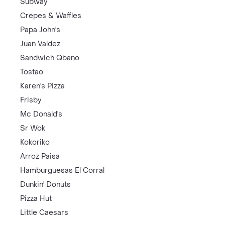
Subway
Crepes & Waffles
Papa John's
Juan Valdez
Sandwich Qbano
Tostao
Karen's Pizza
Frisby
Mc Donald's
Sr Wok
Kokoriko
Arroz Paisa
Hamburguesas El Corral
Dunkin' Donuts
Pizza Hut
Little Caesars