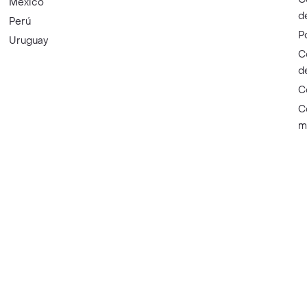
México
d
Perú
P
Uruguay
C
d
C
C
m