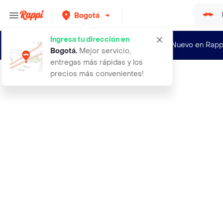
Bogotá
Ingresa tu dirección en
¿Nuevo en Rapp
Bogotá
.
Mejor servicio,
entregas más rápidas y los
precios más convenientes!
Rappi
viejo de caldas pack ron roble blan