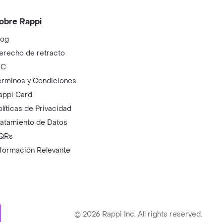
obre Rappi
log
erecho de retracto
IC
érminos y Condiciones
appi Card
olíticas de Privacidad
ratamiento de Datos
QRs
nformación Relevante
ry
©
2026
Rappi Inc. All rights reserved.