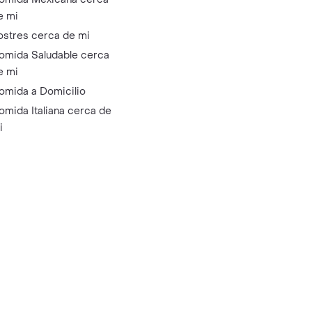
e mi
ostres cerca de mi
omida Saludable cerca
e mi
omida a Domicilio
omida Italiana cerca de
i