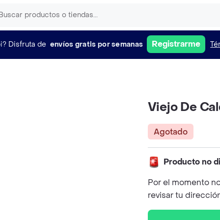
Registrarme
i?
Disfruta de
envíos gratis por semanas
Té
Viejo De Ca
Agotado
Producto no d
Por el momento no
revisar tu direcció