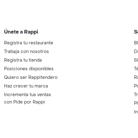
Únete a Rappi
S
Registra tu restaurante
B
Trabaja con nosotros
D
Registra tu tienda
S
Posiciones disponibles
T
Quiero ser Rappitendero
R
Haz crecer tu marca
P
Incrementa tus ventas
T
con Pide por Rappi
P
I