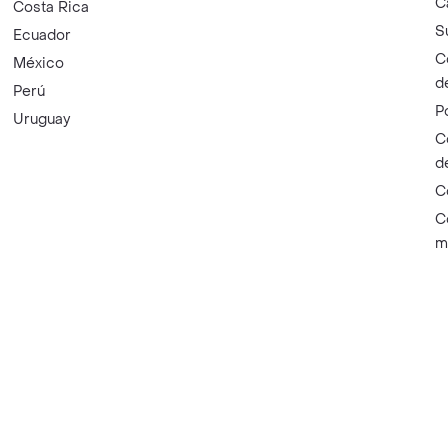
C
Costa Rica
S
Ecuador
C
México
d
Perú
P
Uruguay
C
d
C
C
m