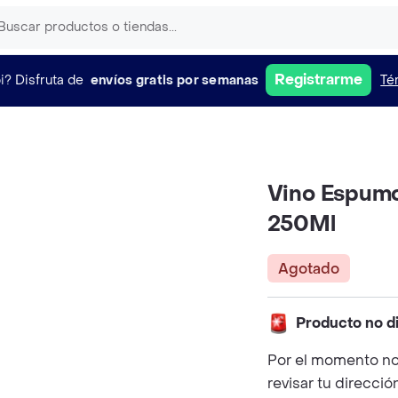
Registrarme
i?
Disfruta de
envíos gratis por semanas
Té
Vino Espumo
250Ml
Agotado
Producto no d
Por el momento no
revisar tu direcció