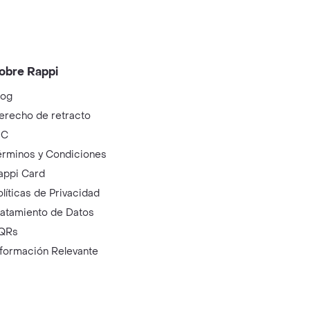
obre Rappi
log
erecho de retracto
IC
érminos y Condiciones
appi Card
olíticas de Privacidad
ratamiento de Datos
QRs
nformación Relevante