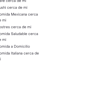
afé cerca de mi
ushi cerca de mi
omida Mexicana cerca
e mi
ostres cerca de mi
omida Saludable cerca
e mi
omida a Domicilio
omida Italiana cerca de
i