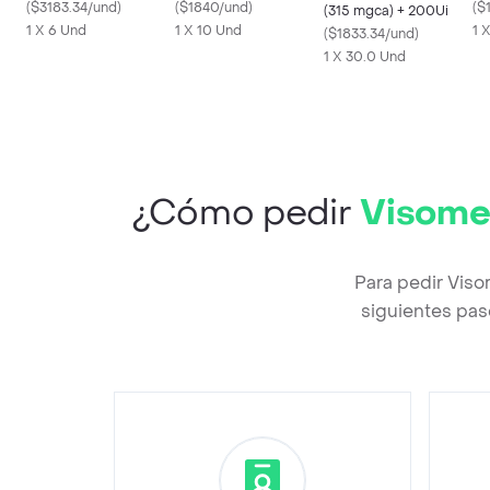
mg)
(
$3183.34/und
)
(
$1840/und
)
Gr
(
$
(315 mgca) + 200Ui
1 X 6 Und
1 X 10 Und
1 
(
$1833.34/und
)
1 X 30.0 Und
¿Cómo pedir
Visomeg
Para pedir Viso
siguientes pas