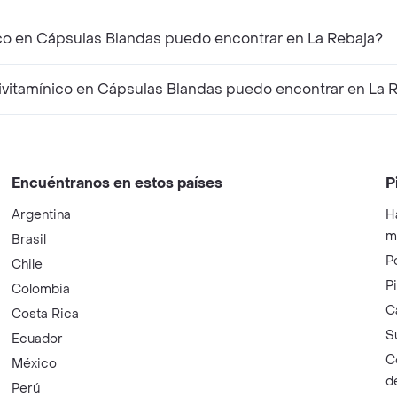
co en Cápsulas Blandas puedo encontrar en La Rebaja?
itamínico en Cápsulas Blandas puedo encontrar en La 
Encuéntranos en estos países
P
Argentina
H
m
Brasil
P
Chile
P
Colombia
C
Costa Rica
S
Ecuador
C
México
d
Perú