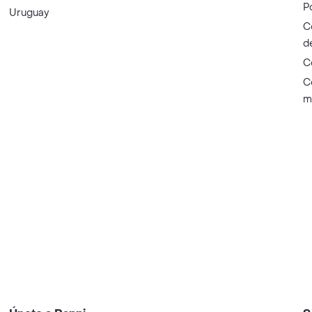
P
Uruguay
C
d
C
C
m