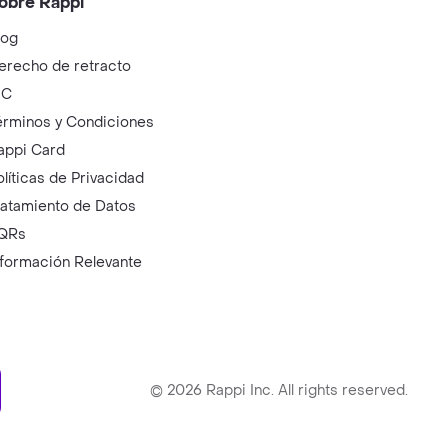
obre Rappi
log
erecho de retracto
IC
érminos y Condiciones
appi Card
olíticas de Privacidad
ratamiento de Datos
QRs
nformación Relevante
ry
©
2026
Rappi Inc. All rights reserved.