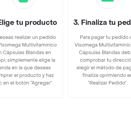
Elige tu producto
3
.
Finaliza tu pe
deseas realizar un pedido
Para pagar tu pedido 
Visomega Multivitamínico
Visomega Multivitamínic
n Cápsulas Blandas en
Cápsulas Blandas de
pi, simplemente elige la
comprobar tu direcció
ienda en la que deseas
elegir el método de pa
mprar el producto y haz
finaliza oprimiendo e
ic en el botón “Agregar”.
“Realizar Pedido”.