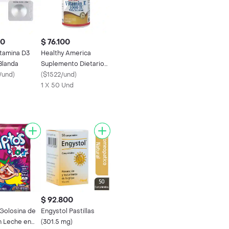
00
$ 76.100
itamina D3
Healthy America
Blanda
Suplemento Dietario
/und
)
de Vitamina E
(
$1522/und
)
1 X 50 Und
$ 92.800
 Golosina de
Engystol Pastillas
n Leche en
(301.5 mg)