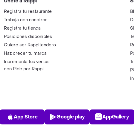
Únete a Rappi
S
Registra tu restaurante
B
Trabaja con nosotros
D
Registra tu tienda
S
Posiciones disponibles
T
Quiero ser Rappitendero
R
Haz crecer tu marca
P
Incrementa tus ventas
T
con Pide por Rappi
P
I
App Store
Play Store
AppGalle
App Store
Google play
AppGallery