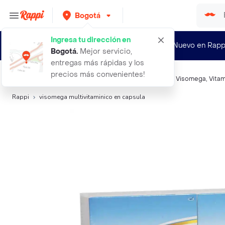
Bogotá
Ingresa tu dirección en
¿Nuevo en Rapp
Bogotá
.
Mejor servicio,
entregas más rápidas y los
precios más convenientes!
Búsquedas relacionadas:
Vitaminas y multivitamínicos
,
Visomega
,
Vitam
Rappi
visomega multivitaminico en capsula