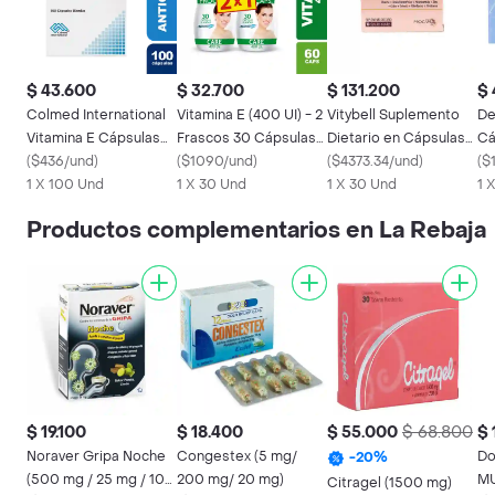
$ 43.600
$ 32.700
$ 131.200
$ 
Colmed International
Vitamina E (400 UI) - 2
Vitybell Suplemento
De
Vitamina E Cápsulas
Frascos 30 Cápsulas
Dietario en Cápsulas
Cá
Blandas
(
$436/und
)
Blandas
(
$1090/und
)
Blandas
(
$4373.34/und
)
Ge
(
$
1 X 100 Und
1 X 30 Und
1 X 30 Und
1 
Productos complementarios en La Rebaja
$ 19.100
$ 18.400
$ 55.000
$ 68.800
$ 
Noraver Gripa Noche
Congestex (5 mg/
Dole
-
20
%
(500 mg / 25 mg / 10
200 mg/ 20 mg)
MU
Citragel (1500 mg)