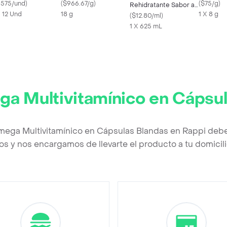
ipa X 12 tabs
1575/und
)
(
$966.67/g
)
Polvo Po
(
$75/g
)
Rehidratante Sabor a
X 12 Und
18 g
1 X 8 g
Maracuyá
(
$12.80/ml
)
1 X 625 mL
a Multivitamínico en Cápsul
mega Multivitamínico en Cápsulas Blandas en Rappi deb
os y nos encargamos de llevarte el producto a tu domicili