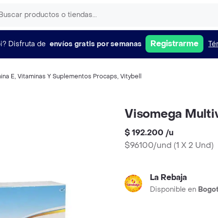
Registrarme
i?
Disfruta de
envíos gratis por semanas
Té
ina E
,
Vitaminas Y Suplementos Procaps
,
Vitybell
Visomega Multiv
$ 192.200
/
u
$96100/und
(
1 X 2 Und
)
La Rebaja
Disponible en
Bogo