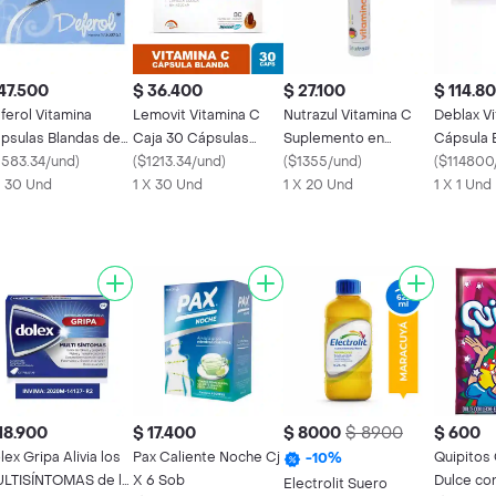
47.500
$ 36.400
$ 27.100
$ 114.8
ferol Vitamina
Lemovit Vitamina C
Nutrazul Vitamina C
Deblax V
psulas Blandas de
Caja 30 Cápsulas
Suplemento en
Cápsula 
latina
1583.34/und
)
Blandas
(
$1213.34/und
)
Tabletas
(
$1355/und
)
(
$114800
X 30 Und
1 X 30 Und
1 X 20 Und
1 X 1 Und
18.900
$ 17.400
$ 8000
$ 8900
$ 600
x Gripa Alivia los
Pax Caliente Noche Cj
Quipitos
-
10
%
LTISÍNTOMAS de la
X 6 Sob
Dulce co
Electrolit Suero