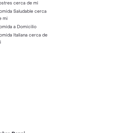
ostres cerca de mi
omida Saludable cerca
e mi
omida a Domicilio
omida Italiana cerca de
i