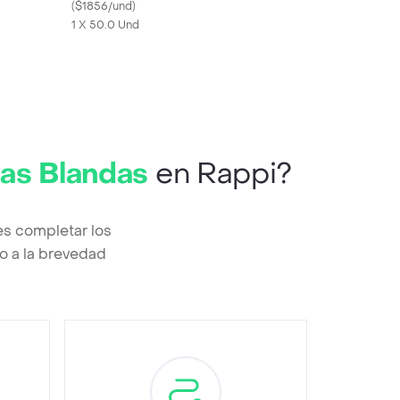
ps
(
$1856/und
)
1 X 50.0 Und
as Blandas
en Rappi?
es completar los
o a la brevedad