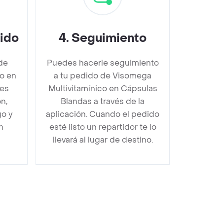
dido
4
.
Seguimiento
de
Puedes hacerle seguimiento
o en
a tu pedido de Visomega
bes
Multivitamínico en Cápsulas
n,
Blandas a través de la
go y
aplicación. Cuando el pedido
n
esté listo un repartidor te lo
llevará al lugar de destino.