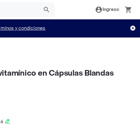
Ingreso
rminos y condiciones
itamínico en Cápsulas Blandas
tá