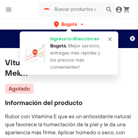
Bogotá
Regístrate
¿Nuevo en Rappi?
y disfruta de
Ingresa tu dirección en
envíos gratis por semanas
Aplican TyC
Bogotá
.
Mejor servicio,
entregas más rápidas y
los precios más
Vitu Rubor Con Vitamina E N 5
convenientes!
Melon
Agotado
Información del producto
Rubor con Vitamina E que es un antioxidante natural
que favorece la humectación de la piel y le da una
apariencia más firme. Aplicar húmedo o seco, con