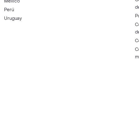
México
d
Perú
P
Uruguay
C
d
C
C
m