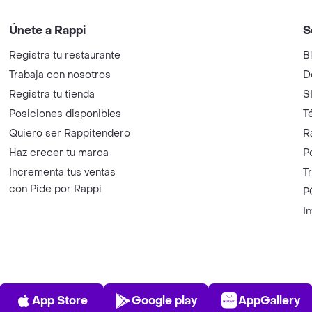
Únete a Rappi
S
Registra tu restaurante
B
Trabaja con nosotros
D
Registra tu tienda
S
Posiciones disponibles
T
Quiero ser Rappitendero
R
Haz crecer tu marca
P
Incrementa tus ventas
T
con Pide por Rappi
P
I
App Store
Play Store
AppGalle
App Store
Google play
AppGallery