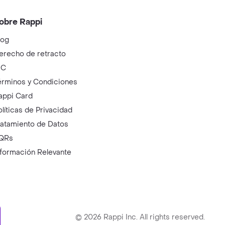
obre Rappi
log
erecho de retracto
IC
érminos y Condiciones
appi Card
olíticas de Privacidad
ratamiento de Datos
QRs
nformación Relevante
ry
©
2026
Rappi Inc. All rights reserved.