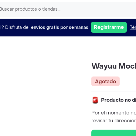
Registrarme
i?
Disfruta de
envíos gratis por semanas
Té
Wayuu Moch
Agotado
Producto no d
Por el momento no
revisar tu direcció