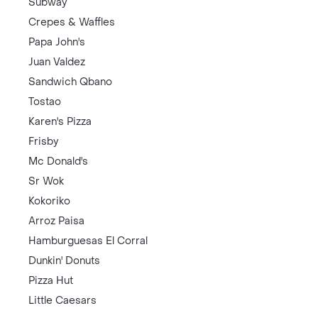
Subway
Crepes & Waffles
Papa John's
Juan Valdez
Sandwich Qbano
Tostao
Karen's Pizza
Frisby
Mc Donald's
Sr Wok
Kokoriko
Arroz Paisa
Hamburguesas El Corral
Dunkin' Donuts
Pizza Hut
Little Caesars