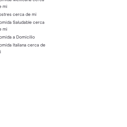
e mi
ostres cerca de mi
omida Saludable cerca
e mi
omida a Domicilio
omida Italiana cerca de
i