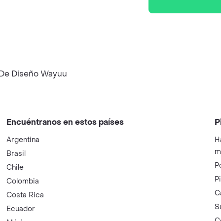
 De Diseño Wayuu
Encuéntranos en estos países
P
Argentina
H
m
Brasil
P
Chile
P
Colombia
C
Costa Rica
S
Ecuador
C