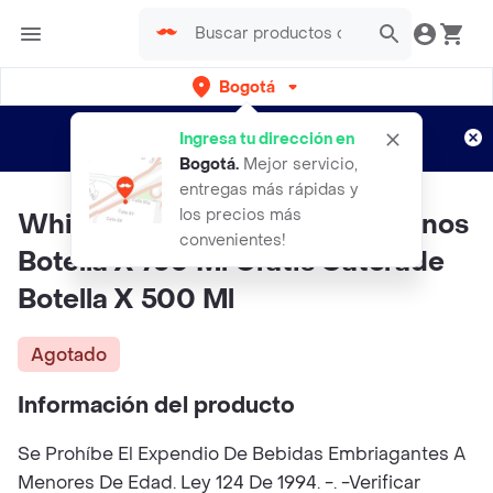
Bogotá
Regístrate
¿Nuevo en Rappi?
y disfruta de
Ingresa tu dirección en
envíos gratis por semanas
Aplican TyC
Bogotá
.
Mejor servicio,
entregas más rápidas y
los precios más
Whisky Buchanans Deluxe 12 Anos
convenientes!
Botella X 750 Ml Gratis Gatorade
Botella X 500 Ml
Agotado
Información del producto
Se Prohíbe El Expendio De Bebidas Embriagantes A
Menores De Edad. Ley 124 De 1994. -. -Verificar