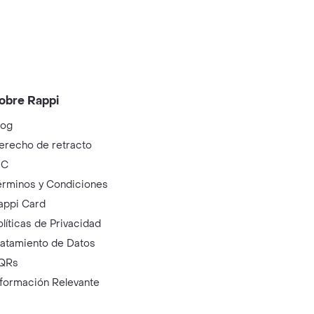
obre Rappi
log
erecho de retracto
IC
érminos y Condiciones
appi Card
olíticas de Privacidad
ratamiento de Datos
QRs
nformación Relevante