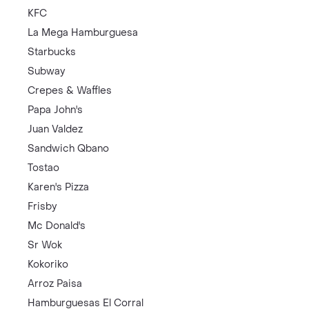
KFC
La Mega Hamburguesa
Starbucks
Subway
Crepes & Waffles
Papa John's
Juan Valdez
Sandwich Qbano
Tostao
Karen's Pizza
Frisby
Mc Donald's
Sr Wok
Kokoriko
Arroz Paisa
Hamburguesas El Corral