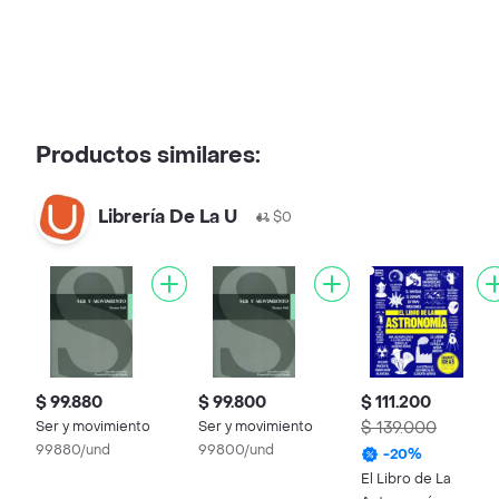
Productos similares:
Librería De La U
$0
$ 99.880
$ 99.800
$ 111.200
Ser y movimiento
Ser y movimiento
$ 139.000
99880/und
99800/und
-
20
%
El Libro de La