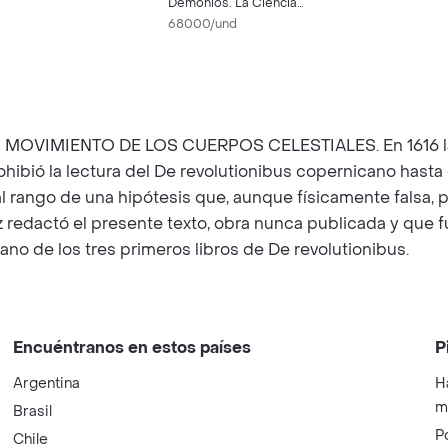
Demonios. La Ciencia
Como Una Luz en la
68000/und
Oscuridad
MIENTO DE LOS CUERPOS CELESTIALES. En 1616 la Iglesi
ohibió la lectura del De revolutionibus copernicano hasta
 rango de una hipótesis que, aunque físicamente falsa, pe
z redactó el presente texto, obra nunca publicada y que f
ano de los tres primeros libros de De revolutionibus.
Encuéntranos en estos países
P
Argentina
H
m
Brasil
P
Chile