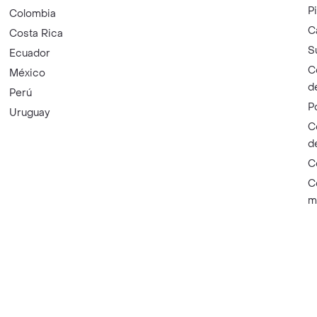
P
Colombia
C
Costa Rica
S
Ecuador
C
México
d
Perú
P
Uruguay
C
d
C
C
m