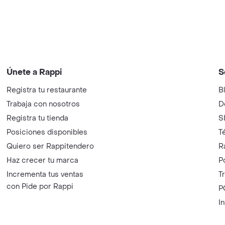
Únete a Rappi
S
Registra tu restaurante
B
Trabaja con nosotros
D
Registra tu tienda
S
Posiciones disponibles
T
Quiero ser Rappitendero
R
Haz crecer tu marca
P
Incrementa tus ventas
T
con Pide por Rappi
P
I