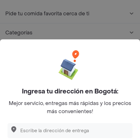
Pide tu comida favorita cerca de ti
Categorías
Únete a Rappi
Sobre Rappi
Facebook
Twitter
Instagram
Ingresa tu dirección en Bogotá:
Mejor servicio, entregas más rápidas y los precios
©
2026
Rappi Inc. All rights reserved.
más convenientes!
Descubre las
PROMOCIONES
que tenemos
para ti
Rappi S.A.S. --- NIT 900.843.898-9 --- Calle 63 # 16A-02