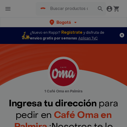
Bogotá
Regístrate
¿Nuevo en Rappi?
y disfruta de
envíos gratis por semanas
Aplican TyC
1 Café Oma en Palmira
Ingresa tu dirección
para
pedir en
Café Oma en
Palmira
¡Nosotros te lo