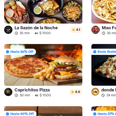
La Sazón de la Noche
Mao F
4.1
35 min
·
$ 7000
35 mi
Hasta 36% Off
Envío Grati
Caprichitos Pizza
4.4
30 min
·
$ 7000
24 mi
Hasta 40% Off
Hasta 37% 