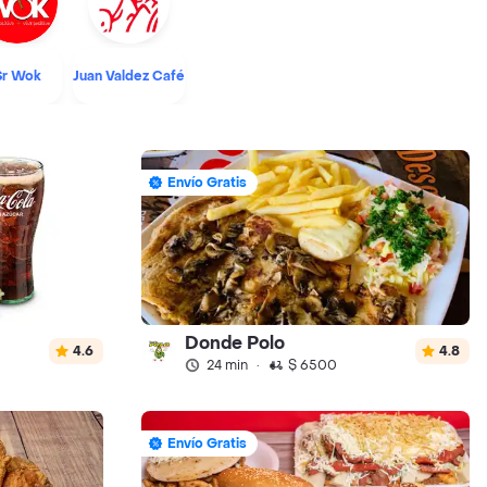
Sr Wok
Juan Valdez Café
Envío Gratis
Donde Polo
4.6
4.8
24 min
·
$ 6500
Envío Gratis