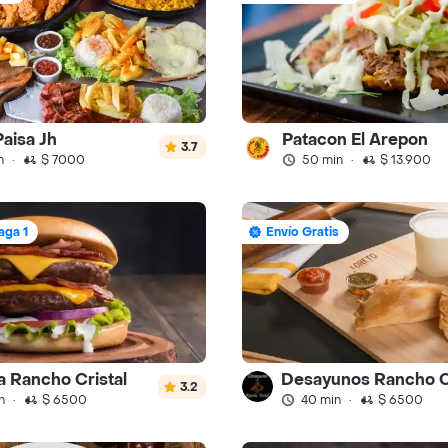
Paisa Jh
Patacon El Arepon
3.7
n
·
$ 7000
50 min
·
$ 13.900
aga 1
Envío Gratis
ia Rancho Cristal
3.2
n
·
$ 6500
40 min
·
$ 6500