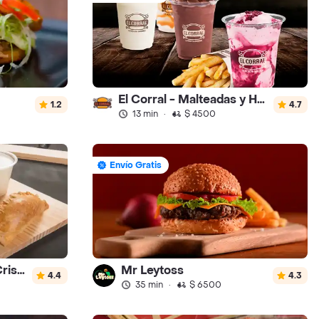
El Corral - Malteadas y Helados
1.2
4.7
13 min
·
$ 4500
Envío Gratis
Desayunos Rancho Cristal
Mr Leytoss
4.4
4.3
35 min
·
$ 6500