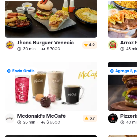
Jhons Burguer Venecia
Arroz 
4.2
30 min
·
$ 7000
45 mi
Envío Gratis
Agrega 2, p
Mcdonald's McCafé
Pizzer
3.7
25 min
·
$ 6500
40 mi