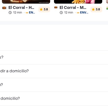
El Corral - Hamburguesa
El Corral - Malteadas y Helados
3.8
3.8
12 min
·
ENVÍO GRATIS
12 min
·
ENVÍO GRATIS
s?
ir a domicilio?
o?
 domicilio?