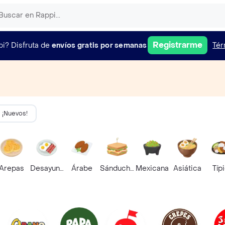
Registrarme
pi?
Disfruta de
envíos gratis por semanas
Tér
¡Nuevos!
Arepas
Desayunos
Árabe
Sánduches
Mexicana
Asiática
Típ