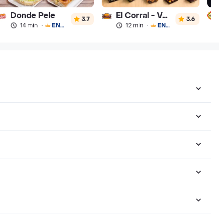
Donde Pele
El Corral - Vaqueros
3.7
3.6
14 min
·
ENVÍO GRATIS
12 min
·
ENVÍO GRATIS