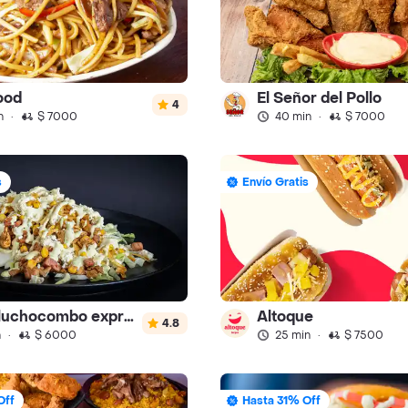
ood
El Señor del Pollo
4
n
·
$ 7000
40 min
·
$ 7000
s
Envío Gratis
donde luchocombo express
Altoque
4.8
n
·
$ 6000
25 min
·
$ 7500
Off
Hasta 31% Off