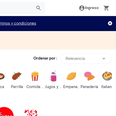
Ingreso
minos y condiciones
Ordenar por :
Relevancia
ica
Parrilla
Comida Rápida
Jugos y Batidos
Empanadas
Panadería
Italiana