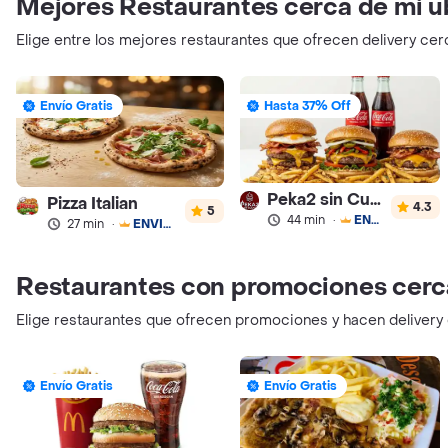
Mejores Restaurantes cerca de mi u
Elige entre los mejores restaurantes que ofrecen delivery cer
Envío Gratis
Hasta 37% Off
Peka2 sin Culpa Lourdes
Pizza Italian
4.3
5
44 min
·
ENVÍO GRATIS
27 min
·
ENVÍO GRATIS
Restaurantes con promociones cerc
Elige restaurantes que ofrecen promociones y hacen delivery
Envío Gratis
Envío Gratis