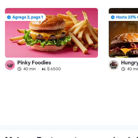
Agrega 2, paga 1
Hasta 23% 
Pinky Foodies
Hungr
40 min
·
$ 6500
40 mi