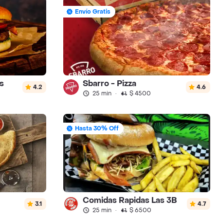
Envío Gratis
s
Sbarro - Pizza
4.2
4.6
25 min
·
$ 4500
Hasta 30% Off
Comidas Rapidas Las 3B
3.1
4.7
25 min
·
$ 6500