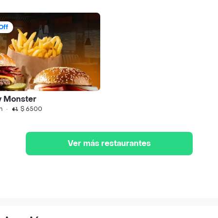
Off
y Monster
n
·
$ 6500
Ver más restaurantes