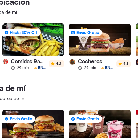
bicación
ca de mí
Hasta 30% Off
Envío Gratis
Comidas Rapidas Las 3B
Cocheros
4.2
4.1
29 min
·
ENVÍO GRATIS
29 min
·
ENVÍO GRATIS
a de mí
 cerca de mí
Envío Gratis
Envío Gratis