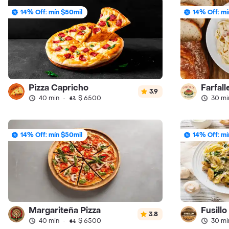
14% Off: mín $50mil
14% Off: mí
Pizza Capricho
Farfall
3.9
40 min
·
$ 6500
30 mi
14% Off: mín $50mil
14% Off: mí
Margariteña Pizza
Fusill
3.8
40 min
·
$ 6500
30 mi