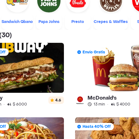
Sandwich Qbano
Papa Johns
Presto
Crepes & Waffles
(30)
Off
Envío Gratis
y
McDonald's
4.6
n
·
$ 6000
13 min
·
$ 4000
Off
Hasta 40% Off