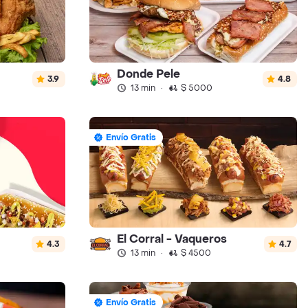
Donde Pele
3.9
4.8
13 min
·
$ 5000
Envío Gratis
El Corral - Vaqueros
4.3
4.7
13 min
·
$ 4500
Envío Gratis