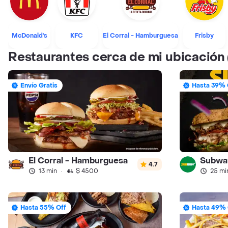
McDonald's
KFC
El Corral - Hamburguesa
Frisby
Restaurantes cerca de mi ubicación
Envío Gratis
Hasta 39% 
El Corral - Hamburguesa
Subwa
4.7
13 min
·
$ 4500
25 mi
Hasta 55% Off
Hasta 49% 