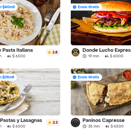
n $40mil
Envío Gratis
e Pasta Italiana
Donde Lucho Expres
2.8
n
·
$ 6500
19 min
·
$ 6000
n $35mil
Envío Gratis
o Pastas y Lasagnas
Paninos Capresse
2.3
n
·
$ 6500
35 min
·
$ 6500