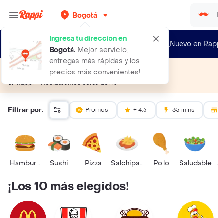
Bogotá
Ingresa tu dirección en
¿Nuevo en Rap
Bogotá
.
Mejor servicio,
entregas más rápidas y los
Restaurantes cerca de mí
precios más convenientes!
Restaurantes cerca de mí
Rappi
Filtrar por:
Promos
+ 4.5
35 mins
Hamburguesa
Sushi
Pizza
Salchipapas
Pollo
Saludable
¡Los 10 más elegidos!