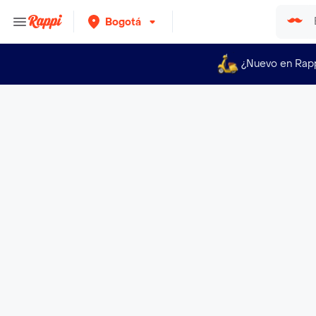
Bogotá
¿Nuevo en Rap