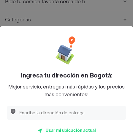
Pide tu comida favorita cerca de ti
Categorías
Únete a Rappi
Sobre Rappi
Facebook
Twitter
Instagram
Ingresa tu dirección en Bogotá:
Mejor servicio, entregas más rápidas y los precios
©
2026
Rappi Inc. All rights reserved.
más convenientes!
Descubre las
PROMOCIONES
que tenemos
para ti
Rappi S.A.S. --- NIT 900.843.898-9 --- Calle 63 # 16A-02
Bogotá D.C. --- notificacionesrappi@rappi.com
Usar mi ubicación actual