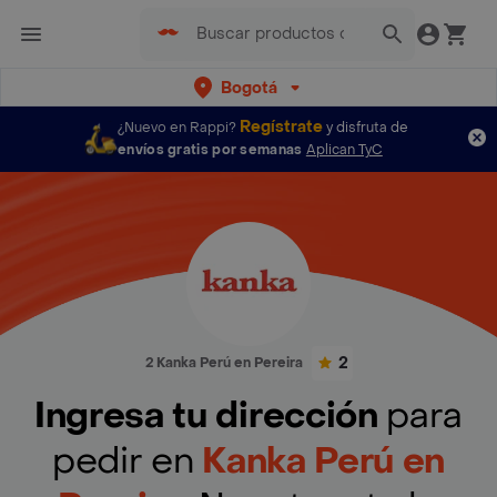
Bogotá
Regístrate
¿Nuevo en Rappi?
y disfruta de
envíos gratis por semanas
Aplican TyC
2
2 Kanka Perú en Pereira
Ingresa tu dirección
para
pedir en
Kanka Perú en