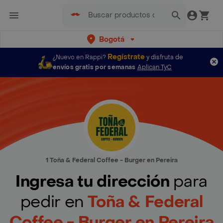
Bogotá
Regístrate
¿Nuevo en Rappi?
y disfruta de
envíos gratis por semanas
Aplican TyC
1 Toña & Federal Coffee - Burger en Pereira
Ingresa tu dirección
para
pedir en
Toña & Federal
Coffee - Burger en Pereira