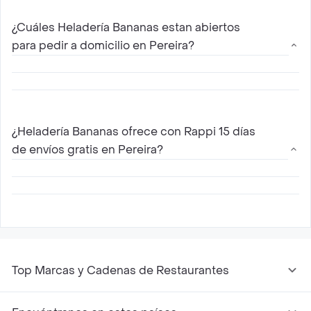
¿Cuáles Heladería Bananas estan abiertos
para pedir a domicilio en Pereira?
Los restaurantes abiertos de Heladería
Bananas que proveen servicio a domicilio en
¿Heladería Bananas ofrece con Rappi 15 días
Pereira con Rappi son aquellos que aparecen
de envíos gratis en Pereira?
disponibles en esta página, consulta aquellos
mas cercanos a tu ubicación y haz tu pedido
Sí, para todos los nuevos usuarios Rappi ofrece
15 días de envíos gratis con Heladería Bananas
en Pereira
Top Marcas y Cadenas de Restaurantes