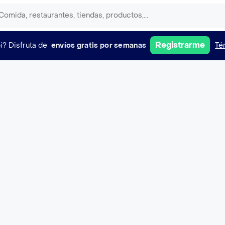
Registrarme
i?
Disfruta de
envíos gratis por semanas
Té