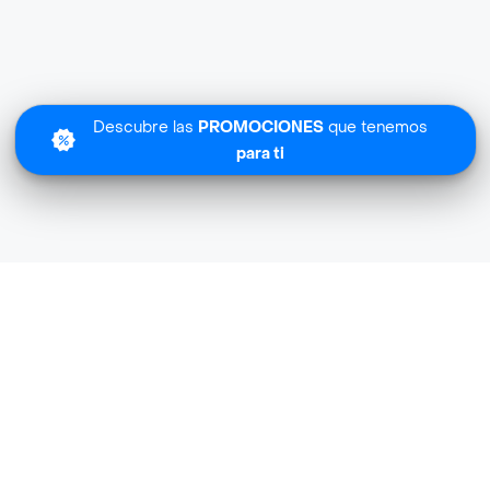
Descubre las
PROMOCIONES
que tenemos
para ti
Lo sentimos
Mr Fiesta no tiene cobertura en tu zona.
Descubre
otras tiendas similares
cerca de ti.