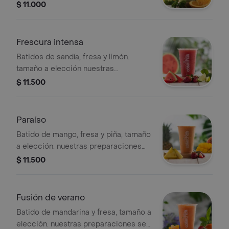
elección. nuestras preparaciones se
$ 11.000
encuentran estandarizadas por lo
tanto no se pueden
realizar modificaciones en los
Frescura intensa
ingredientes
Batidos de sandía, fresa y limón.
tamaño a elección nuestras
preparaciones se encuentran
$ 11.500
estandarizadas por lo tanto no se
pueden realizar modificaciones en los
ingredientes
Paraíso
Batido de mango, fresa y piña, tamaño
a elección. nuestras preparaciones
se encuentran estandarizadas por lo
$ 11.500
tanto no se pueden
realizar modificaciones en los
ingredientes
Fusión de verano
Batido de mandarina y fresa, tamaño a
elección. nuestras preparaciones se