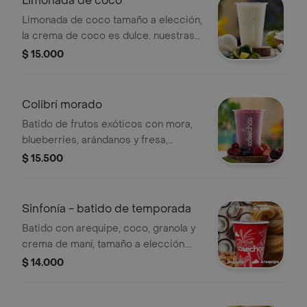
Limonada de coco
Limonada de coco tamaño a elección,
la crema de coco es dulce. nuestras
preparaciones se encuentran
$ 15.000
estandarizadas por lo tanto no se
pueden realizar modificaciones en los
ingredientes.
Colibrí morado
Batido de frutos exóticos con mora,
blueberries, arándanos y fresa,
tamaño a elección. nuestras
$ 15.500
preparaciones se encuentran
estandarizadas por lo tanto no se
pueden realizar modificaciones en los
Sinfonía - batido de temporada
ingredientes
Batido con arequipe, coco, granola y
crema de maní, tamaño a elección.
nuestras preparaciones se
$ 14.000
encuentran estandarizadas por lo
tanto no se pueden realizar