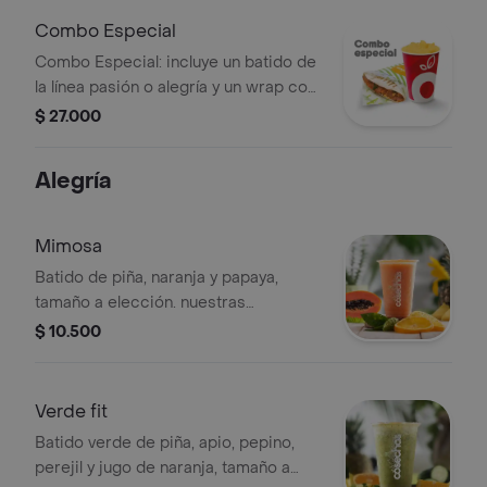
Combo Especial
Combo Especial: incluye un batido de
la línea pasión o alegría y un wrap con
el sabor de tu elección.
$ 27.000
Alegría
Mimosa
Batido de piña, naranja y papaya,
tamaño a elección. nuestras
preparaciones se encuentran
$ 10.500
estandarizadas por lo tanto no se
pueden realizar modificaciones en los
ingredientes
Verde fit
Batido verde de piña, apio, pepino,
perejil y jugo de naranja, tamaño a