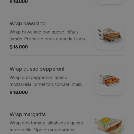
crema. nuestras preparaciones se
$ 18.000
encuentran estandarizadas por lo
tanto no se pueden
realizar modificaciones en los
Wrap hawaiano
ingredientes.
Wrap hawaiano con queso, piña y
jamón. Preparaciones estandarizadas
sin modificaciones.
$ 16.000
Wrap queso pepperoni
Wrap con pepperoni, queso
mozzarella, pimentón, tomate, maíz
dulce, zanahoria, pasta de tomate.
$ 18.000
nuestras preparaciones se
encuentran estandarizadas por lo
tanto no se pueden
Wrap margarita
realizar modificaciones en los
Wrap con tomate, albahaca y queso
ingredientes.
mozzarella. Opción vegetariana.