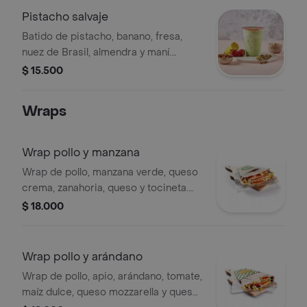
realizar modificaciones en los
Pistacho salvaje
ingredientes.
Batido de pistacho, banano, fresa,
nuez de Brasil, almendra y maní.
Tamaño a elección.
$ 15.500
Wraps
Wrap pollo y manzana
Wrap de pollo, manzana verde, queso
crema, zanahoria, queso y tocineta.
nuestras preparaciones se
$ 18.000
encuentran estandarizadas por lo
tanto no se pueden
realizar modificaciones en los
Wrap pollo y arándano
ingredientes.
Wrap de pollo, apio, arándano, tomate,
maíz dulce, queso mozzarella y queso