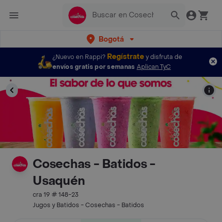
Bogotá
Regístrate
¿Nuevo en Rappi?
y disfruta de
envíos gratis por semanas
Aplican TyC
Cosechas - Batidos -
Usaquén
cra 19 # 148-23
Jugos y Batidos - Cosechas - Batidos