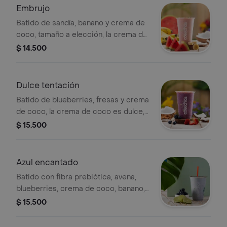
ingredientes.
Embrujo
Batido de sandía, banano y crema de
coco, tamaño a elección, la crema de
coco es dulce. nuestras
$ 14.500
preparaciones se encuentran
estandarizadas por lo tanto no se
pueden realizar modificaciones en los
Dulce tentación
ingredientes.
Batido de blueberries, fresas y crema
de coco, la crema de coco es dulce,
tamaño a elección. nuestras
$ 15.500
preparaciones se encuentran
estandarizadas por lo tanto no se
pueden realizar modificaciones en los
Azul encantado
ingredientes.
Batido con fibra prebiótica, avena,
blueberries, crema de coco, banano,
mora y limón. nuestras preparaciones
$ 15.500
se encuentran estandarizadas por lo
tanto no se pueden