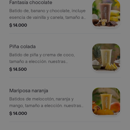
modificaciones en los ingredientes.
Fantasía chocolate
Batido de, banano y chocolate, incluye
esencia de vainilla y canela, tamaño a
elección. nuestras preparaciones se
$ 14.000
encuentran estandarizadas por lo
tanto no se pueden
realizar modificaciones en los
Piña colada
ingredientes.
Batido de piña y crema de coco,
tamaño a elección. nuestras
preparaciones se encuentran
$ 14.500
estandarizadas por lo tanto no se
pueden realizar modificaciones en los
ingredientes.
Mariposa naranja
Batidos de melocotón, naranja y
mango, tamaño a elección. nuestras
preparaciones se encuentran
$ 14.000
estandarizadas por lo tanto no se
pueden realizar modificaciones en los