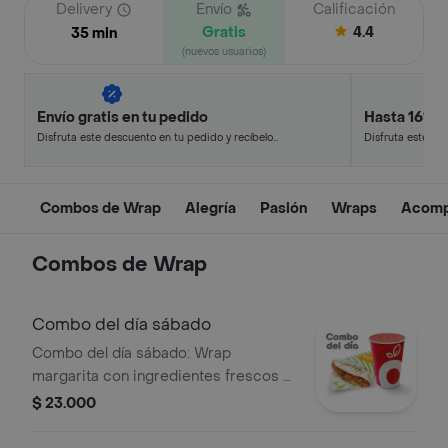
Delivery
Envío
Calificación
Gratis
4.4
35 min
(nuevos usuarios)
Envío gratis en tu pedido
Hasta 16% 
Disfruta este descuento en tu pedido y recíbelo
Disfruta este de
en minutos.
en minutos.
Combos de Wrap
Alegría
Pasión
Wraps
Acomp
Combos de Wrap
Combo del día sábado
Combo del día sábado: Wrap
margarita con ingredientes frescos y
un batido línea alegría.
$ 23.000