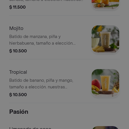
preparaciones se encuentran
$ 11.500
estandarizadas por lo tanto no se
pueden realizar modificaciones en los
ingredientes
Mojito
Batido de manzana, piña y
hierbabuena, tamaño a elección.
nuestras preparaciones se
$ 10.500
encuentran estandarizadas por lo
tanto no se pueden
realizar modificaciones en los
Tropical
ingredientes
Batido de banano, piña y mango,
tamaño a elección. nuestras
preparaciones se encuentran
$ 10.500
estandarizadas por lo tanto no se
pueden realizar modificaciones en los
Pasión
ingredientes