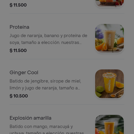
encuentran estandarizadas por lo
$ 11.500
tanto no se pueden
realizar modificaciones en los
ingredientes
Proteína
Jugo de naranja, banano y proteína de
soya, tamaño a elección. nuestras
preparaciones se encuentran
$ 11.500
estandarizadas por lo tanto no se
pueden realizar modificaciones en los
ingredientes
Ginger Cool
Batido de jengibre, sirope de miel,
limón y jugo de naranja, tamaño a
elección. nuestras preparaciones se
$ 10.500
encuentran estandarizadas por lo
tanto no se pueden
realizar modificaciones en los
Explosión amarilla
ingredientes
Batido con mango, maracuyá y
uchuva, tamaño a elección. nuestras