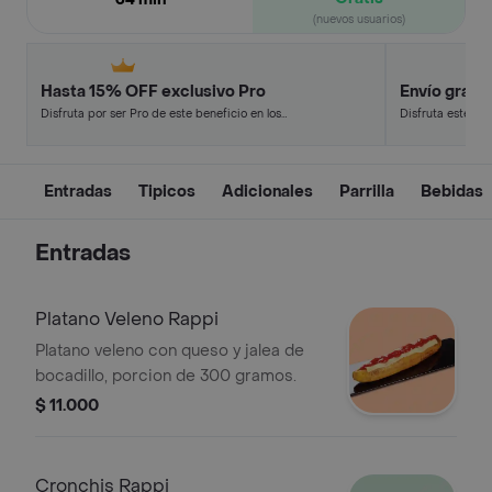
(nuevos usuarios)
Hasta 15% OFF exclusivo Pro
Envío gratis
Disfruta por ser Pro de este beneficio en los
Disfruta este de
restaurantes y tiendas más top.
en minutos.
Entradas
Tipicos
Adicionales
Parrilla
Bebidas
Entradas
Platano Veleno Rappi
Platano veleno con queso y jalea de
bocadillo, porcion de 300 gramos.
$ 11.000
Cronchis Rappi