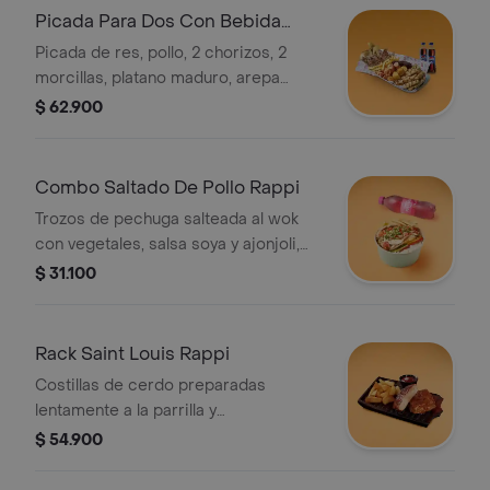
Picada Para Dos Con Bebida
Rappi
Picada de res, pollo, 2 chorizos, 2
morcillas, platano maduro, arepa
boyacense, papas a la francesa y
$ 62.900
papa salada + de 2 vasos de gaseosa
400 ml
Combo Saltado De Pollo Rappi
Trozos de pechuga salteada al wok
con vegetales, salsa soya y ajonjoli,
servido sobre una cama de arroz
$ 31.100
blanco, papas a la francesa y pet 400
mL
Rack Saint Louis Rappi
Costillas de cerdo preparadas
lentamente a la parrilla y
caramelizadas en salsa bbq.
$ 54.900