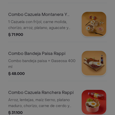
de carne de res a la parrilla +
gaseosa400
Combo Cazuela Montanera Y
Ranchera Rappi
1 Cazuela con frijol, carne molida,
chorizo, arroz, platano, aguacate y
huevo + 1 cazuela con lenteja, arroz,
$ 71.900
lomo de cerdo, chorizo
Combo Bandeja Paisa Rappi
Combo bandeja paisa + Gaseosa 400
ml
$ 48.000
Combo Cazuela Ranchera Rappi
Arroz, lentejas, maiz tierno, platano
maduro, chorizo, carne de cerdo y
Gaseosa 400 ml
$ 31.100