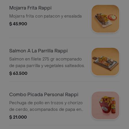
Mojarra Frita Rappi
Mojarra frita con patacon y ensalada
$ 45.900
Salmon A La Parrilla Rappi
Salmon en filete 275 gr acompanado
de papa parrilla y vegetales salteados.
$ 63.500
Combo Picada Personal Rappi
Pechuga de pollo en trozos y chorizo
de cerdo, acompanados de papa en
cascos, moneditas de platano y
$ 21.000
Gaseosa 400 ml.