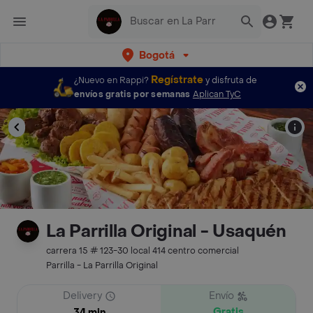
Bogotá
Regístrate
¿Nuevo en Rappi?
y disfruta de
envíos gratis por semanas
Aplican TyC
La Parrilla Original - Usaquén
carrera 15 # 123-30 local 414 centro comercial
Parrilla - La Parrilla Original
Delivery
Envío
Gratis
34 min