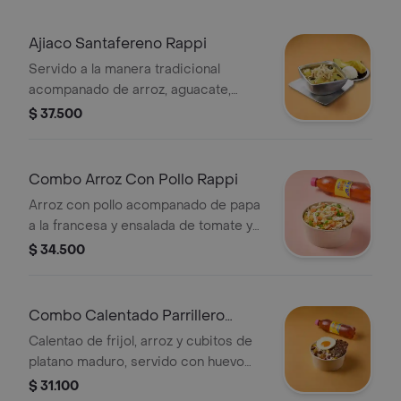
Ajiaco Santafereno Rappi
Servido a la manera tradicional
acompanado de arroz, aguacate,
alcaparras, crema de leche y
$ 37.500
mazorca.
Combo Arroz Con Pollo Rappi
Arroz con pollo acompanado de papa
a la francesa y ensalada de tomate y
lechuga + gaseosa 400 pet
$ 34.500
Combo Calentado Parrillero
Rappi
Calentao de frijol, arroz y cubitos de
platano maduro, servido con huevo
frito encima y acompanado de 100 g
$ 31.100