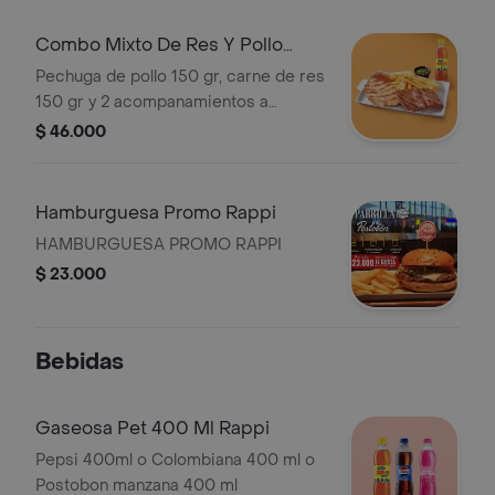
Combo Mixto De Res Y Pollo
Rappi
Pechuga de pollo 150 gr, carne de res
150 gr y 2 acompanamientos a
eleccion + gaseosa pet 400 mL
$ 46.000
Hamburguesa Promo Rappi
HAMBURGUESA PROMO RAPPI
$ 23.000
Bebidas
Gaseosa Pet 400 Ml Rappi
Pepsi 400ml o Colombiana 400 ml o
Postobon manzana 400 ml