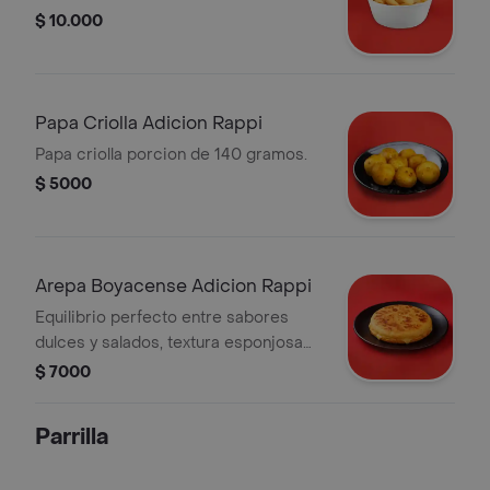
$ 10.000
Papa Criolla Adicion Rappi
Papa criolla porcion de 140 gramos.
$ 5000
Arepa Boyacense Adicion Rappi
Equilibrio perfecto entre sabores
dulces y salados, textura esponjosa
por dentro y corteza firme
$ 7000
Parrilla