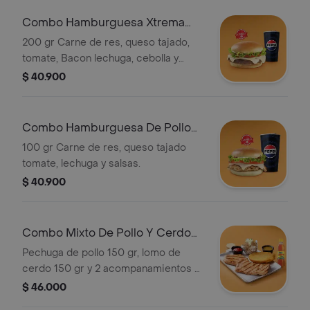
Combo Hamburguesa Xtrema
Rappi
200 gr Carne de res, queso tajado,
tomate, Bacon lechuga, cebolla y
salsas + gaseosa pet 400 mL
$ 40.900
Combo Hamburguesa De Pollo
Rappi
100 gr Carne de res, queso tajado
tomate, lechuga y salsas.
$ 40.900
Combo Mixto De Pollo Y Cerdo
Rappi
Pechuga de pollo 150 gr, lomo de
cerdo 150 gr y 2 acompanamientos a
eleccion + gaseosa pet 400 mL
$ 46.000