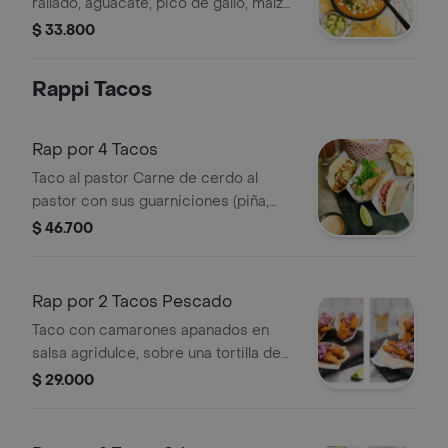
rallado, aguacate, pico de gallo, maíz
crema de leche, jalapeños y totopos.
$ 33.800
Rappi Tacos
Rap por 4 Tacos
Taco al pastor Carne de cerdo al
pastor con sus guarniciones (piña,
cebolla y cilantro) en tortilla de maíz.
$ 46.700
(pídalo endiablado),taco chiapas Pollo
crujiente, sobre una tortilla de trigo
con mayonesa chipotle y rúgula
Rap por 2 Tacos Pescado
fresca., taco cochinita pibil, taco
Taco con camarones apanados en
michoacan Costra de queso con finas
salsa agridulce, sobre una tortilla de
láminas de Rib-Eye a la plancha sobre
trigo y Taco con pescado apanado
$ 29.000
tortilla de maíz. Pídalo endiablado con
con repollo morado en chipotle.
jalapenos, taco tulum Camarones
apanados en salsa agridulce sobre