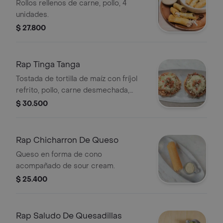
Rollos rellenos de carne, pollo, 4
unidades.
$ 27.800
Rap Tinga Tanga
Tostada de tortilla de maíz con fríjol
refrito, pollo, carne desmechada,
cebolla, lechuga, crema de leche y
$ 30.500
queso rallado.
Rap Chicharron De Queso
Queso en forma de cono
acompañado de sour cream.
$ 25.400
Rap Saludo De Quesadillas