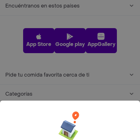
Encuéntranos en estos países
App Store
Google play
AppGallery
Pide tu comida favorita cerca de ti
Categorías
Únete a Rappi
Sobre Rappi