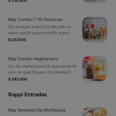
$ 250.800
elección,1totopos,1crispy,12queso
rallado,2salsas.
Rap Combo 7-10 Personas
2Lb proteína a elección,2lb pollo en
salsa roja,2lb guacamole,1lb queso
rallado,1lb frijol,1paq tortilla
$ 357.500
elección,1paq tor crispy,2paq
totopos,2salsas.
Rap Combo Vegetariano
2Lb de champiñones,1lb guacamole,1lb
pico de gallo,12queso mozzarella,12
frijol,2paq tortilla elección,1paq
$ 242.000
totopos,3salsas a elección.
Rappi Entradas
Rap Serenata De Miniflautas