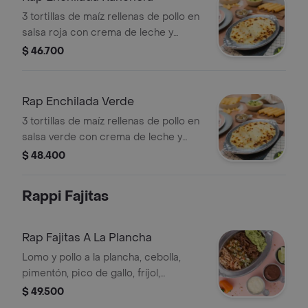
3 tortillas de maíz rellenas de pollo en
salsa roja con crema de leche y
queso al gratín.
$ 46.700
Rap Enchilada Verde
3 tortillas de maíz rellenas de pollo en
salsa verde con crema de leche y
queso al gratín.
$ 48.400
Rappi Fajitas
Rap Fajitas A La Plancha
Lomo y pollo a la plancha, cebolla,
pimentón, pico de gallo, fríjol,
guacamole, crema agria, tortilla de
$ 49.500
maíz y trigo.