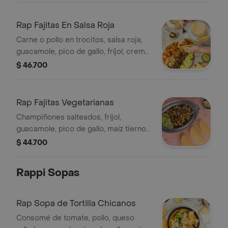
Rap Fajitas En Salsa Roja
Carne o pollo en trocitos, salsa roja,
guacamole, pico de gallo, fríjol, crema
agria y tortilla de maíz.
$ 46.700
Rap Fajitas Vegetarianas
Champiñones salteados, fríjol,
guacamole, pico de gallo, maíz tierno
con tortilla de trigo o de maíz
$ 44.700
Rappi Sopas
Rap Sopa de Tortilla Chicanos
Consomé de tomate, pollo, queso