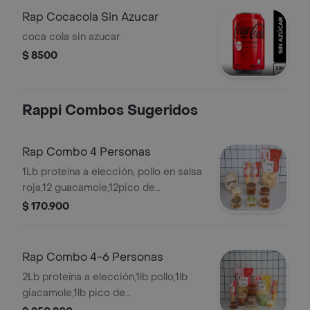
Rap Cocacola Sin Azucar
coca cola sin azucar
$ 8500
Rappi Combos Sugeridos
Rap Combo 4 Personas
1Lb proteína a elección, pollo en salsa
roja,12 guacamole,12pico de
gallo,1queso(135)gr,12frijol,1paq tortilla
$ 170.900
elección,1 totopos,2salsas.
Rap Combo 4-6 Personas
2Lb proteína a elección,1lb pollo,1lb
giacamole,1lb pico de
gallo,12frijol,1paq tortilla