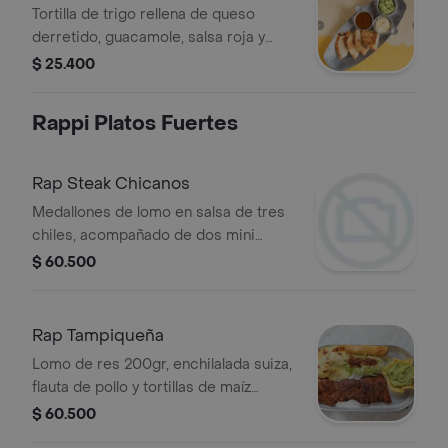
Tortilla de trigo rellena de queso
derretido, guacamole, salsa roja y
crema agria.
$ 25.400
Rappi Platos Fuertes
Rap Steak Chicanos
Medallones de lomo en salsa de tres
chiles, acompañado de dos mini
quesadillas y arroz mexicano.
$ 60.500
Rap Tampiqueña
Lomo de res 200gr, enchilalada suiza,
flauta de pollo y tortillas de maíz
rellena de guacamole.
$ 60.500