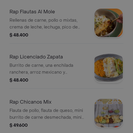
Rap Flautas Al Mole
Rellenas de carne, pollo o mixtas,
crema de leche, lechuga, pico de
gallo y queso rallado sobre salsa de
$ 48.400
mole.
Rap Licenciado Zapata
Burrito de carne, una enchilada
ranchera, arroz mexicano y
guacamole.
$ 48.400
Rap Chicanos Mix
Flauta de pollo, flauta de queso, mini
burrito de carne desmechada, mini
enchilada verde, pico de gallo, fríjol,
$ 49.600
totopos.