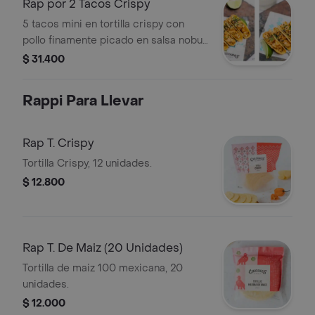
Rap por 2 Tacos Crispy
una tortilla de trigo, taco
tepic.Pescado apanado en tortilla de
5 tacos mini en tortilla crispy con
trigo con repollo morado en salsa
pollo finamente picado en salsa nobu.
cremosa de chipotle.
(Todosantos-Tinga Tanga)
$ 31.400
Rappi Para Llevar
Rap T. Crispy
Tortilla Crispy, 12 unidades.
$ 12.800
Rap T. De Maiz (20 Unidades)
Tortilla de maiz 100 mexicana, 20
unidades.
$ 12.000