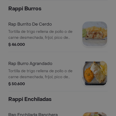
Rappi Burros
Rap Burrito De Cerdo
Tortilla de trigo rellena de pollo o de
carne desmechada, fríjol, pico de
gallo, maíz tierno y guacamole.
$ 46.000
Rap Burro Agrandado
Tortilla de trigo rellena de pollo o de
carne desmechada, fríjol, pico de
gallo, maíz, arroz mexicano y totopos.
$ 50.600
Rappi Enchiladas
Rap Enchilada Ranchera