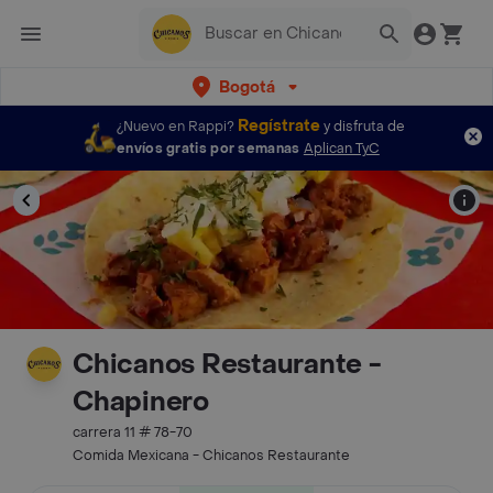
Bogotá
Regístrate
¿Nuevo en Rappi?
y disfruta de
envíos gratis por semanas
Aplican TyC
Chicanos Restaurante -
Chapinero
carrera 11 # 78-70
Comida Mexicana - Chicanos Restaurante