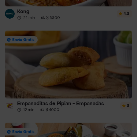
Kong
4.5
24 min
·
$ 5500
Envío Gratis
Empanaditas de Pipian - Empanadas
5
12 min
·
$ 4000
Envío Gratis