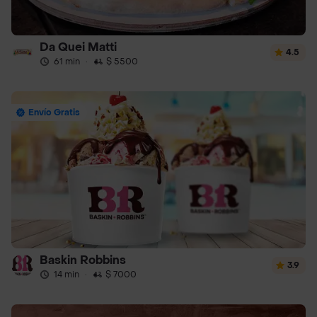
Da Quei Matti
4.5
61 min
·
$ 5500
Envío Gratis
Baskin Robbins
3.9
14 min
·
$ 7000