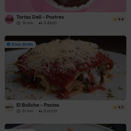
Tortas Deli - Postres
4.4
19 min
·
$ 4500
Envío Gratis
El Boliche - Pastas
4.5
51 min
·
$ 6000