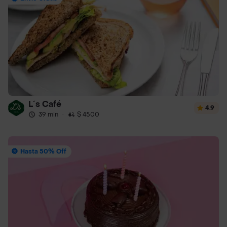
L´s Café
4.9
39 min
·
$ 4500
Hasta 50% Off