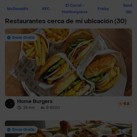
El Corral -
Sandwi
McDonald's
KFC
Frisby
Hamburguesa
Qban
Restaurantes cerca de mi ubicación
(30)
Envío Gratis
Home Burgers
4.6
24 min
·
$ 4000
Envío Gratis