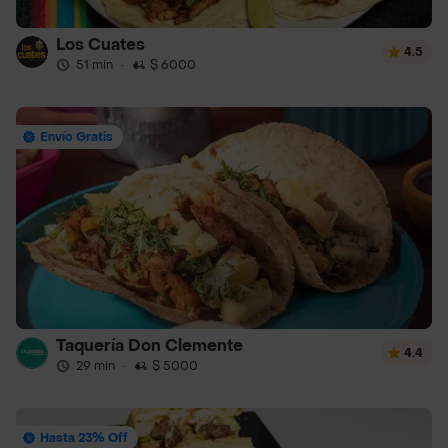
Los Cuates
4.5
51 min
·
$ 6000
Envío Gratis
Taquería Don Clemente
4.4
29 min
·
$ 5000
Hasta 23% Off