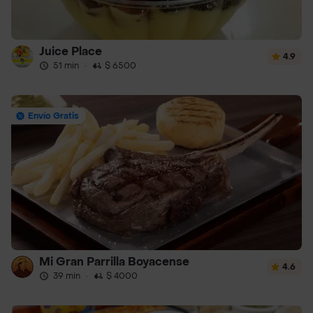
Juice Place
4.9
51 min
·
$ 6500
Envío Gratis
Mi Gran Parrilla Boyacense
4.6
39 min
·
$ 4000