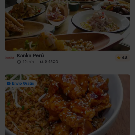
Kanka Perú
4.8
12 min
·
$ 4500
Envío Gratis