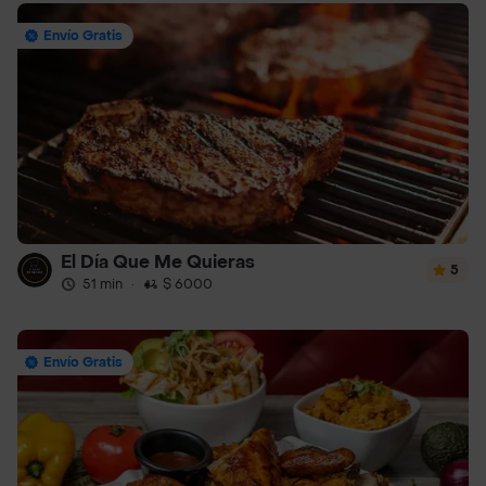
Envío Gratis
El Día Que Me Quieras
5
51 min
·
$ 6000
Envío Gratis