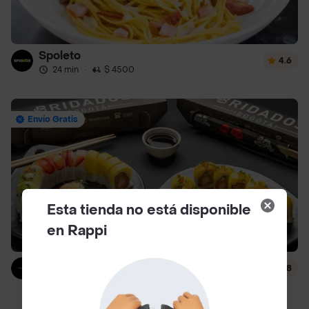
Spoleto
4.6
24 min
·
$ 4500
Envío Gratis
Esta tienda no está disponible
en Rappi
Bridados Muhai
4.8
51 min
·
$ 6000