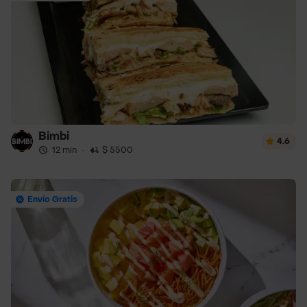
Bimbi
4.6
12 min
·
$ 5500
Envío Gratis