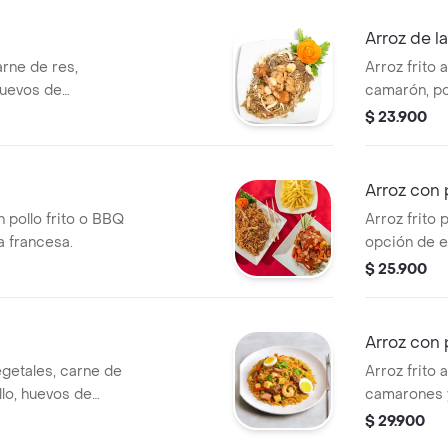
Arroz de l
arne de res,
Arroz frito 
huevos de
camarón, po
ritos dorados.
$ 23.900
Arroz con 
n pollo frito o BBQ
Arroz frito 
la francesa.
opción de el
de res.
$ 25.900
Arroz con 
egetales, carne de
Arroz frito
llo, huevos de
camarones y
$ 29.900