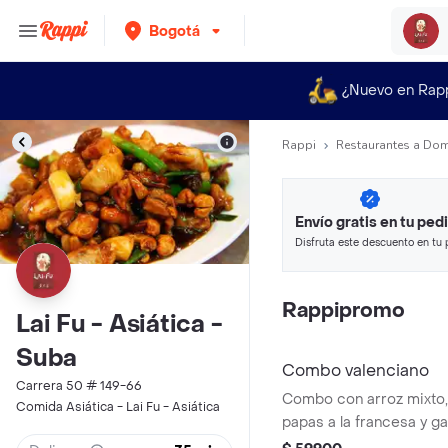
Bogotá
¿Nuevo en Rap
Rappi
Restaurantes a Dom
Envío gratis en tu ped
Disfruta este descuento en tu 
en minutos.
Rappipromo
Lai Fu - Asiática -
Suba
Combo valenciano
Carrera 50 # 149-66
Combo con arroz mixto, 
Comida Asiática - Lai Fu - Asiática
papas a la francesa y ga