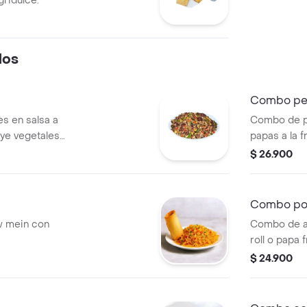
ridulce.
dos
Combo pe
es en salsa a
Combo de p
luye vegetales
papas a la f
 y arvejas.
$ 26.900
Combo po
w mein con
Combo de a
roll o papa 
$ 24.900