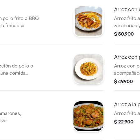
Arroz con
n pollo frito o BBQ
Arroz frito
 la francesa.
zanahorias y
$ 50.900
Arroz con 
pción de pollo o
Arroz con p
a una comida
acompañado
decorado co
$ 49.900
s
Arroz a la
camarones,
Arroz frito 
evo.
$ 22.900