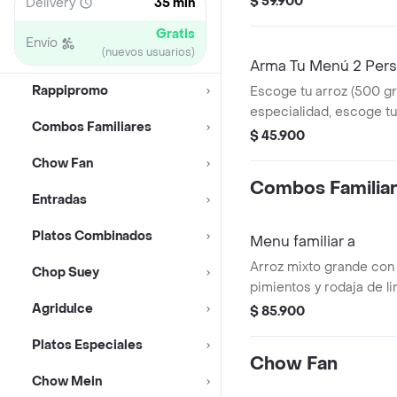
$ 59.900
Delivery
35 min
Gratis
Envío
(nuevos usuarios)
Arma Tu Menú 2 Per
Rappipromo
Escoge tu arroz (500 gr
especialidad, escoge t
Combos Familiares
escoge tu primera bebi
$ 45.900
Chow Fan
Combos Familia
Entradas
Platos Combinados
Menu familiar a
Arroz mixto grande con 
Chop Suey
pimientos y rodaja de l
Agridulce
$ 85.900
Platos Especiales
Chow Fan
Chow Mein