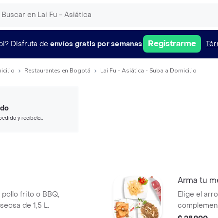
Registrarme
pi?
Disfruta de
envíos gratis por semanas
Tér
icilio
Restaurantes en Bogotá
Lai Fu - Asiática - Suba a Domicilio
ido
pedido y recíbelo
Arma tu m
pollo frito o BBQ,
Elige el arr
seosa de 1,5 L.
complement