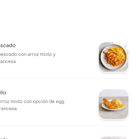
scado
escado con arroz mixto y
rancesa.
llo
rroz mixto con opción de egg
francesa.