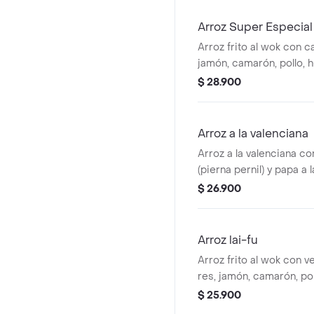
Arroz Super Especial
Arroz frito al wok con c
jamón, camarón, pollo, 
codorniz y langostinos f
$ 28.900
Arroz a la valenciana
Arroz a la valenciana co
(pierna pernil) y papa a 
$ 26.900
Arroz lai-fu
Arroz frito al wok con v
res, jamón, camarón, po
codorniz y tofu.
$ 25.900