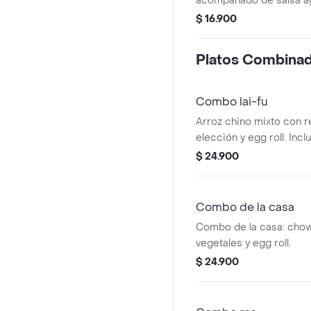
acompañado de salsa ag
$ 16.900
Platos Combina
Combo lai-fu
Arroz chino mixto con r
elección y egg roll. Inc
visibles como zanahorias
$ 24.900
Combo de la casa
Combo de la casa: cho
vegetales y egg roll.
$ 24.900