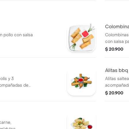
Colombina
n pollo con salsa
Colombinas 
con salsa p
$ 20.900
Alitas bbq
lls y 3
Alitas salte
acompañadas de
acompañadas
$ 20.900
carne,