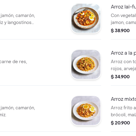
Arroz lai-f
 jamón, camarón,
Con vegetal
iz y langostinos
jamon, cama
codorniz y t
$ 38.900
Arroz a la
carne de res,
Arroz con t
rojos, arvej
comida liger
$ 34.900
Arroz mixt
 jamón, camarón,
Arroz frito 
niz.
brócoli, maí
$ 20.900