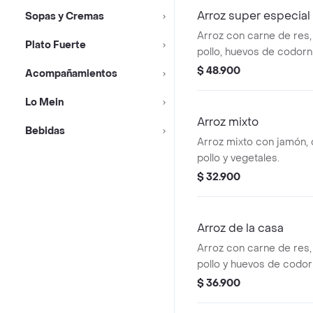
Arroz super especial
Sopas y Cremas
Arroz con carne de res,
Plato Fuerte
pollo, huevos de codorn
fritos.
$ 48.900
Acompañamientos
Lo Mein
Arroz mixto
Bebidas
Arroz mixto con jamón, 
pollo y vegetales.
$ 32.900
Arroz de la casa
Arroz con carne de res,
pollo y huevos de codor
$ 36.900