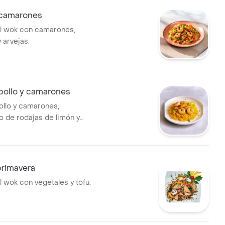
 camarones
 al wok con camarones,
 arvejas.
pollo y camarones
ollo y camarones,
 de rodajas de limón y
n perejil.
 primavera
al wok con vegetales y tofu.