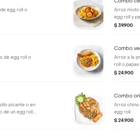
Combo ce
de egg roll o
Arroz mixt
egg roll y p
$ 39.900
Combo veg
 de egg roll o
Arroz a la 
roll o papas
$ 24.900
Combo ori
ollo picante o en
Arroz chino
 de un egg roll.
egg roll.
.
$ 24.900