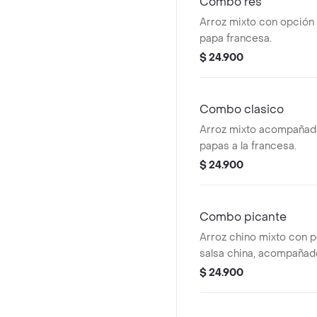
Combo res
Arroz mixto con opción 
papa francesa.
$ 24.900
Combo clasico
Arroz mixto acompañado
papas a la francesa.
$ 24.900
Combo picante
Arroz chino mixto con p
salsa china, acompañado
Incluye vegetales y maní
$ 24.900