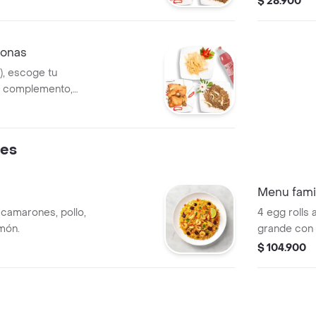
$ 28.900
sonas
), escoge tu
u complemento,
da.
res
Menu famil
camarones, pollo,
4 egg rolls
imón.
grande con 
$ 104.900