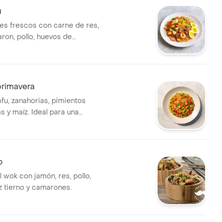
u
es frescos con carne de res,
ron, pollo, huevos de
ofu
 primavera
ofu, zanahorias, pimientos
as y maíz. Ideal para una
a y colorida.
o
al wok con jamón, res, pollo,
z tierno y camarones.