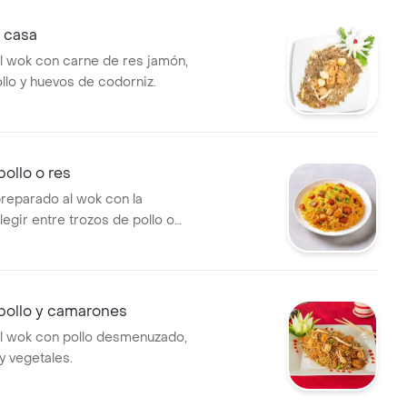
a casa
al wok con carne de res jamón,
llo y huevos de codorniz.
pollo o res
preparado al wok con la
egir entre trozos de pollo o
pollo y camarones
 al wok con pollo desmenuzado,
 vegetales.