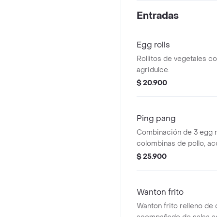
Entradas
Egg rolls
Rollitos de vegetales co
agridulce.
$ 20.900
Ping pang
Combinación de 3 egg ro
colombinas de pollo, 
salsa roja.
$ 25.900
Wanton frito
Wanton frito relleno de 