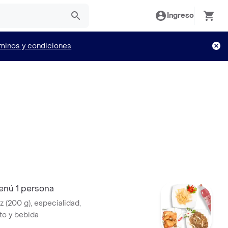
Ingreso
minos y condiciones
enú 1 persona
oz (200 g), especialidad,
o y bebida