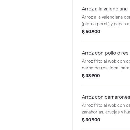
Arroz a la valenciana
Arroz a la valenciana co
(pierna pernil) y papas a
$ 50.900
Arroz con pollo o res
Arroz frito al wok con o
carne de res, ideal par
completa.
$ 38.900
Arroz con camarone
Arroz frito al wok con 
zanahorias, arvejas y hu
$ 30.900