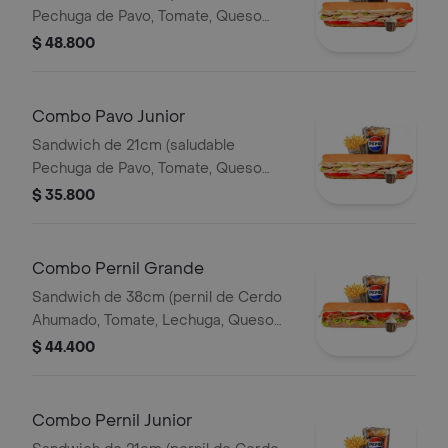
Pechuga de Pavo, Tomate, Queso
Mozzarella, Lechuga y Salsa de Ajo)
$ 48.800
Papa Francesa 140gr Pet400ml.
Combo Pavo Junior
Sandwich de 21cm (saludable
Pechuga de Pavo, Tomate, Queso
Mozzarella, Lechuga y Salsa de Ajo)
$ 35.800
Papa Francesa 140gr Pet400ml.
Combo Pernil Grande
Sandwich de 38cm (pernil de Cerdo
Ahumado, Tomate, Lechuga, Queso
Mozzarella y Salsa de Ajo) Papa
$ 44.400
Francesa 140gr Pet400ml.
Combo Pernil Junior