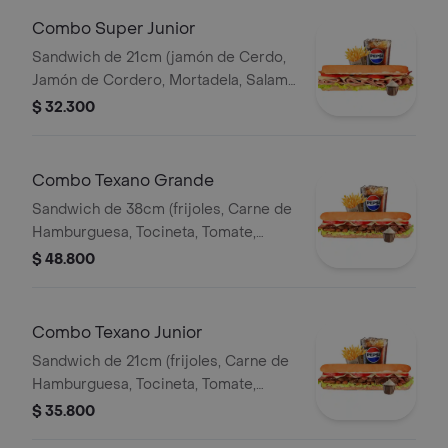
Combo Super Junior
Sandwich de 21cm (jamón de Cerdo,
Jamón de Cordero, Mortadela, Salami
Ahumado, Queso Mozzarella, Tomate,
$ 32.300
Lechuga y Salsa de Ajo) Papa
Francesa 140gr Pet400ml.
Combo Texano Grande
Sandwich de 38cm (frijoles, Carne de
Hamburguesa, Tocineta, Tomate,
Lechuga, Queso Mozzarella y Salsa de
$ 48.800
Ajo) Papa Francesa 140gr Pet400ml.
Combo Texano Junior
Sandwich de 21cm (frijoles, Carne de
Hamburguesa, Tocineta, Tomate,
Lechuga, Queso Mozzarella y Salsa de
$ 35.800
Ajo) Papa Francesa 140gr Pet400ml.