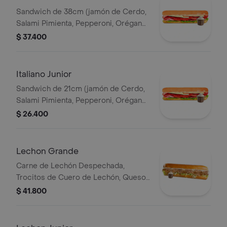
Sandwich de 38cm (jamón de Cerdo,
Salami Pimienta, Pepperoni, Orégano,
Queso Parmesano, Queso Mozzarella,
$ 37.400
Lechuga y Salsa de Ajo).
Italiano Junior
Sandwich de 21cm (jamón de Cerdo,
Salami Pimienta, Pepperoni, Orégano,
Queso Parmesano, Queso Mozzarella,
$ 26.400
Lechuga y Salsa de Ajo).
Lechon Grande
Carne de Lechón Despechada,
Trocitos de Cuero de Lechón, Queso
Mozzarella, Lechuga y Salsa de Ajo
$ 41.800