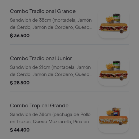
Combo Tradicional Grande
Sandwich de 38cm (mortadela, Jamón
de Cerdo, Jamón de Cordero, Queso
Mozzarella, Lechuga, y Salsa de Ajo)
$ 36.500
Papa Francesa 140gr Pet400ml.
Combo Tradicional Junior
Sandwich de 21cm (mortadela, Jamón
de Cerdo, Jamón de Cordero, Queso
Mozzarella, Lechuga, y Salsa de Ajo)
$ 28.500
Papa Francesa 140gr Pet400ml.
Combo Tropical Grande
Sandwich de 38cm (pechuga de Pollo
en Trozos, Queso Mozzarella, Piña en
Trozos y Salsa de Ajo) Papa Francesa
$ 44.400
140gr Pet400ml.