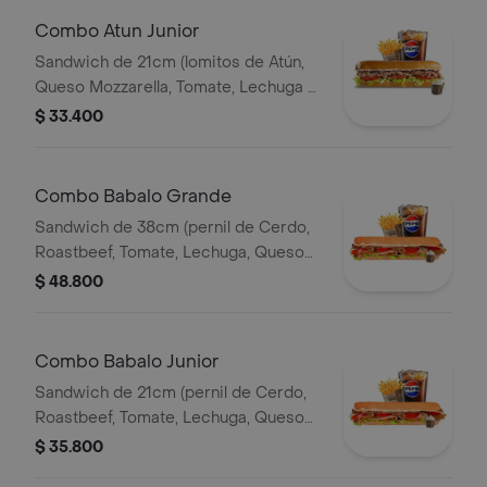
Combo Atun Junior
Sandwich de 21cm (lomitos de Atún,
Queso Mozzarella, Tomate, Lechuga y
Mayonesa Real) Papa Francesa 140gr
$ 33.400
Pet400ml.
Combo Babalo Grande
Sandwich de 38cm (pernil de Cerdo,
Roastbeef, Tomate, Lechuga, Queso
Mozzarella, Salsa BBQ y Salsa de Ajo)
$ 48.800
Papa Francesa 140gr Pet400ml.
Combo Babalo Junior
Sandwich de 21cm (pernil de Cerdo,
Roastbeef, Tomate, Lechuga, Queso
Mozzarella, Salsa BBQ y Salsa de Ajo)
$ 35.800
Papa Francesa 140gr Pet400ml.