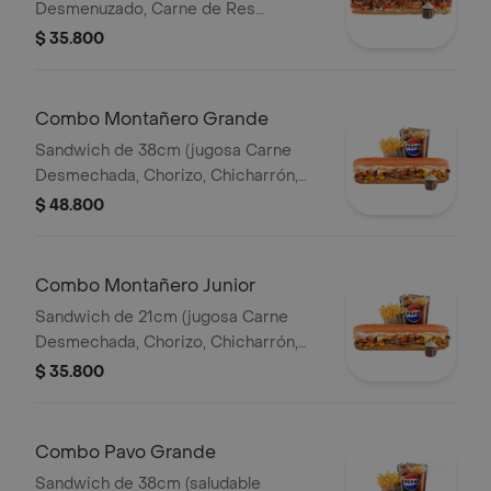
Desmenuzado, Carne de Res
Desmechada, Tomate, Lechuga,
$ 35.800
Queso Mozzarella, Salsa BBQ y Salsa
de Ajo) Papa Francesa 140gr
Pet400ml.
Combo Montañero Grande
Sandwich de 38cm (jugosa Carne
Desmechada, Chorizo, Chicharrón,
Lechuga, Queso Mozarella, Madurito y
$ 48.800
Salsa de Ajo) Papa Francesa 140gr
Pet400ml.
Combo Montañero Junior
Sandwich de 21cm (jugosa Carne
Desmechada, Chorizo, Chicharrón,
Lechuga, Queso Mozarella, Madurito y
$ 35.800
Salsa de Ajo) Papa Francesa 140gr
Pet400ml.
Combo Pavo Grande
Sandwich de 38cm (saludable