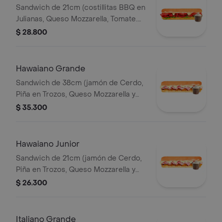
Sandwich de 21cm (costillitas BBQ en
Julianas, Queso Mozzarella, Tomate.
Salsa Bbq, Lechuga y Salsa de Ajo.)
$ 28.800
Hawaiano Grande
Sandwich de 38cm (jamón de Cerdo,
Piña en Trozos, Queso Mozzarella y
Mayonesa).
$ 35.300
Hawaiano Junior
Sandwich de 21cm (jamón de Cerdo,
Piña en Trozos, Queso Mozzarella y
Mayonesa).
$ 26.300
Italiano Grande