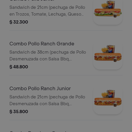
Sandwich de 21cm (pechuga de Pollo
en Trozos, Tomate, Lechuga, Queso
Mozzarella y Mayonesa) Papa
$ 32.300
Francesa 140gr Pet400ml.
Combo Pollo Ranch Grande
Sandwich de 38cm (pechuga de Pollo
Desmenuzada con Salsa Bbq,
Tocineta, Maiz Tierno, Lechuga,
$ 48.800
Queso Mozzarella y Salsa de Ajo)
Papa Francesa 140gr Pet400ml.
Combo Pollo Ranch Junior
Sandwich de 21cm (pechuga de Pollo
Desmenuzada con Salsa Bbq,
Tocineta, Maiz Tierno, Lechuga,
$ 35.800
Queso Mozzarella y Salsa de Ajo)
Papa Francesa 140gr Pet400ml.