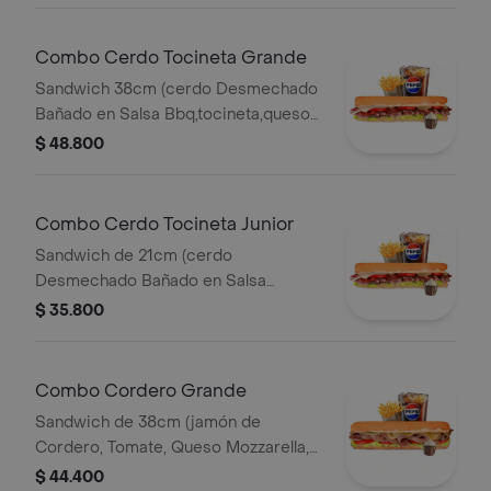
Combo Cerdo Tocineta Grande
Sandwich 38cm (cerdo Desmechado
Bañado en Salsa Bbq,tocineta,queso
Mozzarella,tomate,lechuga y Salsa de
$ 48.800
Ajo) Papa Francesa 140gr Pet400ml.
Combo Cerdo Tocineta Junior
Sandwich de 21cm (cerdo
Desmechado Bañado en Salsa
Bbq,tocineta,queso
$ 35.800
Mozzarella,tomate,lechuga y Salsa de
Ajo) Papa Francesa 140gr Pet400ml.
Combo Cordero Grande
Sandwich de 38cm (jamón de
Cordero, Tomate, Queso Mozzarella,
Lechuga y Salsa de Ajo) Papa
$ 44.400