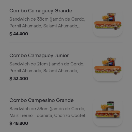
Combo Camaguey Grande
Sandwich de 38cm (jamón de Cerdo,
Pernil Ahumado, Salami Ahumado,
Tomate, Pepinillos Agridulces, Queso
$ 44.400
Mozzarella) Papa Francesa 140gr
Pet400ml.
Combo Camaguey Junior
Sandwich de 21cm (jamón de Cerdo,
Pernil Ahumado, Salami Ahumado,
Tomate, Pepinillos Agridulces, Queso
$ 33.400
Mozzarella) Papa Francesa 140gr
Pet400ml.
Combo Campesino Grande
Sandwich de 38cm (jamón de Cerdo,
Maíz Tierno, Tocineta, Chorizo Coctel,
Lechuga, Queso Mozzarella y Salsa de
$ 48.800
Ajo) Papa Francesa 140gr Pet400ml.