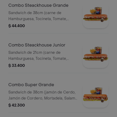
Pet400ml.
Combo Steackhouse Grande
Sandwich de 38cm (carne de
Hamburguesa, Tocineta, Tomate,
Lechuga, Pepinillos, Queso Mozzarella
$ 44.400
y Salsa de Ajo) Papa Francesa 140gr
Pet400ml.
Combo Steackhouse Junior
Sandwich de 21cm (carne de
Hamburguesa, Tocineta, Tomate,
Lechuga, Pepinillos, Queso Mozzarella
$ 33.400
y Salsa de Ajo) Papa Francesa 140gr
Pet400ml.
Combo Super Grande
Sandwich de 38cm (jamón de Cerdo,
Jamón de Cordero, Mortadela, Salami
Ahumado, Queso Mozzarella, Tomate,
$ 42.300
Lechuga y Salsa de Ajo) Papa
Francesa 140gr Pet400ml.