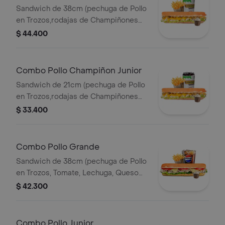
Sandwich de 38cm (pechuga de Pollo
en Trozos,rodajas de Champiñones
Salteados,lechuga,queso Amarillo y
$ 44.400
Salsa de Ajo) Papa Francesa 140gr
Pet400ml.
Combo Pollo Champiñon Junior
Sandwich de 21cm (pechuga de Pollo
en Trozos,rodajas de Champiñones
Salteados,lechuga,queso Amarillo y
$ 33.400
Salsa de Ajo) Papa Francesa 140gr
Pet400ml.
Combo Pollo Grande
Sandwich de 38cm (pechuga de Pollo
en Trozos, Tomate, Lechuga, Queso
Mozzarella y Mayonesa) Papa
$ 42.300
Francesa 140gr Pet400ml.
Combo Pollo Junior