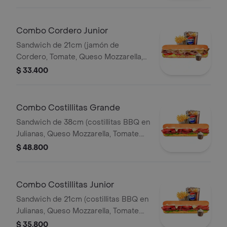
Francesa 140gr Pet400ml.
Combo Cordero Junior
Sandwich de 21cm (jamón de
Cordero, Tomate, Queso Mozzarella,
Lechuga y Salsa de Ajo) Papa
$ 33.400
Francesa 140gr Pet400ml.
Combo Costillitas Grande
Sandwich de 38cm (costillitas BBQ en
Julianas, Queso Mozzarella, Tomate.
Salsa Bbq, Lechuga y Salsa de Ajo)
$ 48.800
Papa Francesa 140gr Pet400ml.
Combo Costillitas Junior
Sandwich de 21cm (costillitas BBQ en
Julianas, Queso Mozzarella, Tomate.
Salsa Bbq, Lechuga y Salsa de Ajo)
$ 35.800