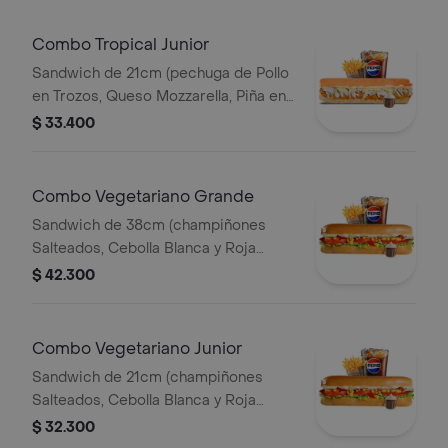
Combo Tropical Junior
Sandwich de 21cm (pechuga de Pollo
en Trozos, Queso Mozzarella, Piña en
Trozos y Salsa de Ajo) Papa Francesa
$ 33.400
140gr Pet400ml.
Combo Vegetariano Grande
Sandwich de 38cm (champiñones
Salteados, Cebolla Blanca y Roja
Salteadas, Lechuga,pimenton,maiz
$ 42.300
Tierno, Queso Mozzarella y Salsa de
Ajo) Papa Francesa 140gr Pet400ml.
Combo Vegetariano Junior
Sandwich de 21cm (champiñones
Salteados, Cebolla Blanca y Roja
Salteadas, Lechuga,pimenton,maiz
$ 32.300
Tierno, Queso Mozzarella y Salsa de