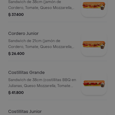
Sandwich de 38cm (jamón de
Cordero, Tomate, Queso Mozzarella,
Lechuga y Salsa de Ajo).
$ 37.400
Cordero Junior
Sandwich de 21cm (jamón de
Cordero, Tomate, Queso Mozzarella,
Lechuga y Salsa de Ajo).
$ 26.400
Costillitas Grande
Sandwich de 38cm (costillitas BBQ en
Julianas, Queso Mozzarella, Tomate.
Salsa Bbq, Lechuga y Salsa de Ajo.)
$ 41.800
Costillitas Junior