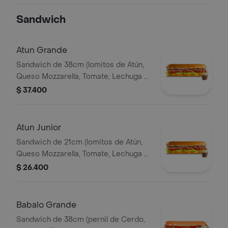
Ajo) Papa Francesa 140gr Pet400ml.
Sandwich
Atun Grande
Sandwich de 38cm (lomitos de Atún,
Queso Mozzarella, Tomate, Lechuga y
Mayonesa Real)
$ 37.400
Atun Junior
Sandwich de 21cm (lomitos de Atún,
Queso Mozzarella, Tomate, Lechuga y
Mayonesa Real)
$ 26.400
Babalo Grande
Sandwich de 38cm (pernil de Cerdo,