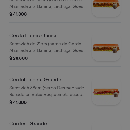
Ahumada a la Llanera, Lechuga, Queso
Mozzarella y Salsa de Ajo).
$ 41.800
Cerdo Llanero Junior
Sandwich de 21cm (carne de Cerdo
Ahumada a la Llanera, Lechuga, Queso
Mozzarella y Salsa de Ajo).
$ 28.800
Cerdotocineta Grande
Sandwich 38cm (cerdo Desmechado
Bañado en Salsa Bbq,tocineta,queso
Mozzarella,tomate,lechuga y Salsa de
$ 41.800
Ajo).
Cordero Grande