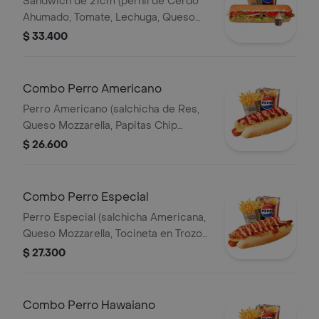
Sandwich de 21cm (pernil de Cerdo
Ahumado, Tomate, Lechuga, Queso
Mozzarella y Salsa de Ajo) Papa
$ 33.400
Francesa 140gr Pet400ml.
Combo Perro Americano
Perro Americano (salchicha de Res,
Queso Mozzarella, Papitas Chip
Trituradas, Cebolla, Salsa Roja, Salsa
$ 26.600
Rosada y Salsa de Piña) Papas 140gr
Pet 400ml.
Combo Perro Especial
Perro Especial (salchicha Americana,
Queso Mozzarella, Tocineta en Trozos,
Papitas Chips Trituradas, Salsa Roja y
$ 27.300
Salsa Rosada) Papas 140gr Pet
400ml.
Combo Perro Hawaiano