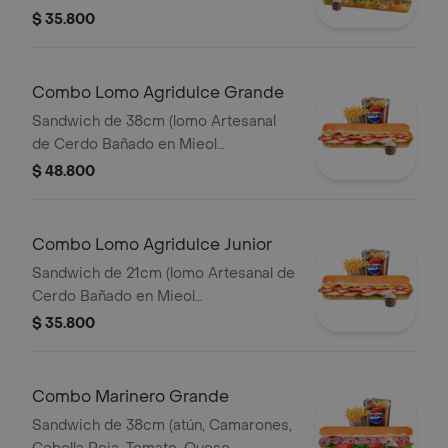
Lechón, Queso Mozzarella, Lechuga y
$ 35.800
Salsa de Ajo) Papa Francesa 140gr
Pet400ml.
Combo Lomo Agridulce Grande
Sandwich de 38cm (lomo Artesanal
de Cerdo Bañado en Mieol
Mostaza,queso
$ 48.800
Amarillo,tocineta,lechuga y Salsa de
Ajo) Papa Francesa 140gr Pet400ml.
Combo Lomo Agridulce Junior
Sandwich de 21cm (lomo Artesanal de
Cerdo Bañado en Mieol
Mostaza,queso
$ 35.800
Amarillo,tocineta,lechuga y Salsa de
Ajo) Papa Francesa 140gr Pet400ml.
Combo Marinero Grande
Sandwich de 38cm (atún, Camarones,