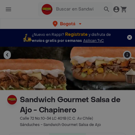
Bogotá
Regístrate
¿Nuevo en Rappi?
y disfruta de
envíos gratis por semanas
Aplican TyC
Sandwich Gourmet Salsa de
Ajo - Chapinero
Calle 72 No.10-34 LC 401B (C.C. Av Chile)
Sánduches - Sandwich Gourmet Salsa de Ajo