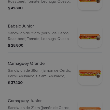
Roastbeef, Tomate, Lechuga, Queso
Mozzarella, Salsa BBQ y Salsa de Ajo)
$ 41.800
Babalo Junior
Sandwich de 21cm (pernil de Cerdo,
Roastbeef, Tomate, Lechuga, Queso
Mozzarella, Salsa BBQ y Salsa de Ajo).
$ 28.800
Camaguey Grande
Sandwich de 38cm (jamón de Cerdo,
Pernil Ahumado, Salami Ahumado,
Tomate, Pepinillos Agridulces, Queso
$ 37.400
Mozzarella).
Camaguey Junior
Sandwich de 21cm (jamón de Cerdo,