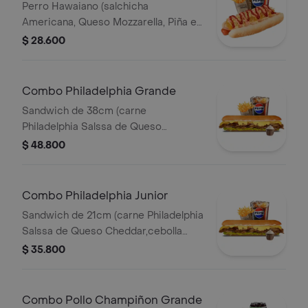
Perro Hawaiano (salchicha
Americana, Queso Mozzarella, Piña en
Trozos, Jamón, Papitas Chips
$ 28.600
Trituradas, Salsa Roja y Salsa Rosada)
Papas 140gr Pet 400ml.
Combo Philadelphia Grande
Sandwich de 38cm (carne
Philadelphia Salssa de Queso
Cheddar,cebolla Caramelizada,queso
$ 48.800
Amarillo,lechuga Fresca y Salsa de
Ajo) Papa Francesa 140gr Pet400ml.
Combo Philadelphia Junior
Sandwich de 21cm (carne Philadelphia
Salssa de Queso Cheddar,cebolla
Caramelizada,queso Amarillo,lechuga
$ 35.800
Fresca y Salsa de Ajo) Papa Francesa
140gr Pet400ml.
Combo Pollo Champiñon Grande