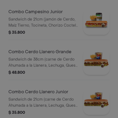
Combo Campesino Junior
Sandwich de 21cm (jamón de Cerdo,
Maíz Tierno, Tocineta, Chorizo Coctel,
Lechuga, Queso Mozzarella y Salsa de
$ 35.800
Ajo) Papa Francesa 140gr Pet400ml.
Combo Cerdo Llanero Grande
Sandwich de 38cm (carne de Cerdo
Ahumada a la Llanera, Lechuga, Queso
Mozzarella y Salsa de Ajo) Papa
$ 48.800
Francesa 140gr Pet400ml.
Combo Cerdo Llanero Junior
Sandwich de 21cm (carne de Cerdo
Ahumada a la Llanera, Lechuga, Queso
Mozzarella y Salsa de Ajo) Papa
$ 35.800
Francesa 140gr Pet400ml.