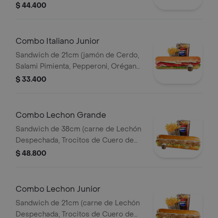
Queso Parmesano, Queso Mozzarella,
$ 44.400
Lechuga y Salsa de Ajo) Papa
Francesa 140gr Pet400ml.
Combo Italiano Junior
Sandwich de 21cm (jamón de Cerdo,
Salami Pimienta, Pepperoni, Orégano,
Queso Parmesano, Queso Mozzarella,
$ 33.400
Lechuga y Salsa de Ajo) Papa
Francesa 140gr Pet400ml.
Combo Lechon Grande
Sandwich de 38cm (carne de Lechón
Despechada, Trocitos de Cuero de
Lechón, Queso Mozzarella, Lechuga y
$ 48.800
Salsa de Ajo) Papa Francesa 140gr
Pet400ml.
Combo Lechon Junior
Sandwich de 21cm (carne de Lechón
Despechada, Trocitos de Cuero de