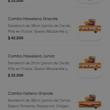
$ 33.300
Queso Parmesano) papas 140gr
Pet400ml.
Combo Hawaiano Grande
Sandwich de 38cm (jamón de Cerdo,
Piña en Trozos, Queso Mozzarella y
Mayonesa) Papa Francesa 140gr
$ 42.300
Pet400ml.
Combo Hawaiano Junior
Sandwich de 21cm (jamón de Cerdo,
Piña en Trozos, Queso Mozzarella y
Mayonesa) Papa Francesa 140gr
$ 32.300
Pet400ml.
Combo Italiano Grande
Sandwich de 38cm (jamón de Cerdo,
Salami Pimienta, Pepperoni, Orégano,