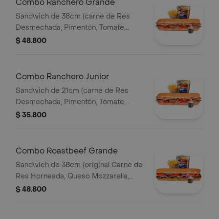
Combo Ranchero Grande
Sandwich de 38cm (carne de Res
Desmechada, Pimentón, Tomate,
Tocineta, Lechuga, Queso Mozzarella,
$ 48.800
Salsa BBQ y Salsa de Ajo) Papa
Francesa 140gr Pet400ml.
Combo Ranchero Junior
Sandwich de 21cm (carne de Res
Desmechada, Pimentón, Tomate,
Tocineta, Lechuga, Queso Mozzarella,
$ 35.800
Salsa BBQ y Salsa de Ajo) Papa
Francesa 140gr Pet400ml.
Combo Roastbeef Grande
Sandwich de 38cm (original Carne de
Res Horneada, Queso Mozzarella,
Tomate, Lechuga, Salsa BBQ y Salsa
$ 48.800
de Ajo) Papa Francesa 140gr
Pet400ml.