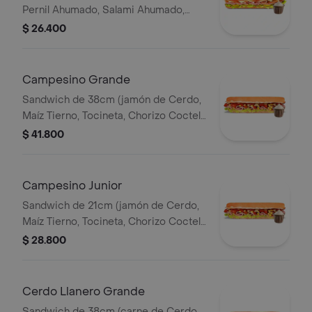
Pernil Ahumado, Salami Ahumado,
Tomate, Pepinillos Agridulces, Queso
$ 26.400
Mozzarella).
Campesino Grande
Sandwich de 38cm (jamón de Cerdo,
Maíz Tierno, Tocineta, Chorizo Coctel,
Lechuga, Queso Mozzarella y Salsa de
$ 41.800
Ajo).
Campesino Junior
Sandwich de 21cm (jamón de Cerdo,
Maíz Tierno, Tocineta, Chorizo Coctel,
Lechuga, Queso Mozzarella y Salsa de
$ 28.800
Ajo).
Cerdo Llanero Grande
Sandwich de 38cm (carne de Cerdo