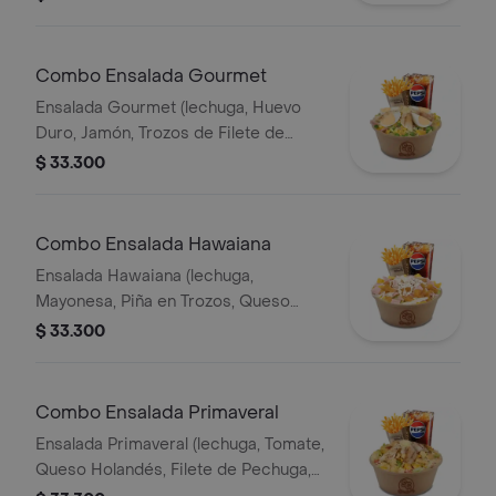
Papa Francesa 140gr Pet400ml.
Combo Ensalada Gourmet
Ensalada Gourmet (lechuga, Huevo
Duro, Jamón, Trozos de Filete de
Pechuga, Queso Holandés, Arvejas,
$ 33.300
Maíz Tierno, Salsa Showy y Queso
Parmesano) Papas 140gr Pet400ml.
Combo Ensalada Hawaiana
Ensalada Hawaiana (lechuga,
Mayonesa, Piña en Trozos, Queso
Holandés, Jamón y Pollo) Papas 140gr
$ 33.300
Pet 400ml.
Combo Ensalada Primaveral
Ensalada Primaveral (lechuga, Tomate,
Queso Holandés, Filete de Pechuga,
Crutones de Pan, Salsa Showy y