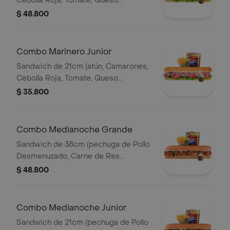
Cebolla Roja, Tomate, Queso
Mozzareila, Lechuga y Salsa de Ajo)
$ 48.800
Papa Francesa 140gr Pet400ml.
Combo Marinero Junior
Sandwich de 21cm (atún, Camarones,
Cebolla Roja, Tomate, Queso
Mozzareila, Lechuga y Salsa de Ajo)
$ 35.800
Papa Francesa 140gr Pet400ml.
Combo Medianoche Grande
Sandwich de 38cm (pechuga de Pollo
Desmenuzado, Carne de Res
Desmechada, Tomate, Lechuga,
$ 48.800
Queso Mozzarella, Salsa BBQ y Salsa
de Ajo) Papa Francesa 140gr
Pet400ml.
Combo Medianoche Junior
Sandwich de 21cm (pechuga de Pollo