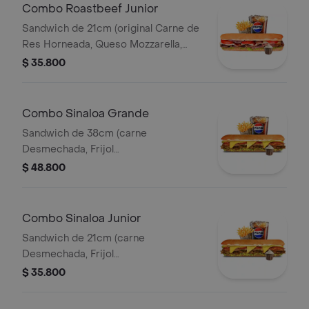
Combo Roastbeef Junior
Sandwich de 21cm (original Carne de
Res Horneada, Queso Mozzarella,
Tomate, Lechuga, Salsa BBQ y Salsa
$ 35.800
de Ajo) Papa Francesa 140gr
Pet400ml.
Combo Sinaloa Grande
Sandwich de 38cm (carne
Desmechada, Frijol
Refrito,guacamole,jalapeños,pico de
$ 48.800
Gallo,queso Amarillo,lechuga y Salsa
de Ajo) Papa Francesa 140gr
Pet400ml.
Combo Sinaloa Junior
Sandwich de 21cm (carne
Desmechada, Frijol
Refrito,guacamole,jalapeños,pico de
$ 35.800
Gallo,queso Amarillo,lechuga y Salsa
de Ajo) Papa Francesa 140gr