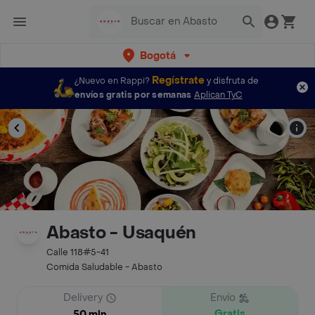
Bogotá
Regístrate
¿Nuevo en Rappi?
y disfruta de
envíos gratis por semanas
Aplican TyC
Abasto - Usaquén
Calle 118#5-41
Comida Saludable - Abasto
Delivery
Envío
Gratis
50 min