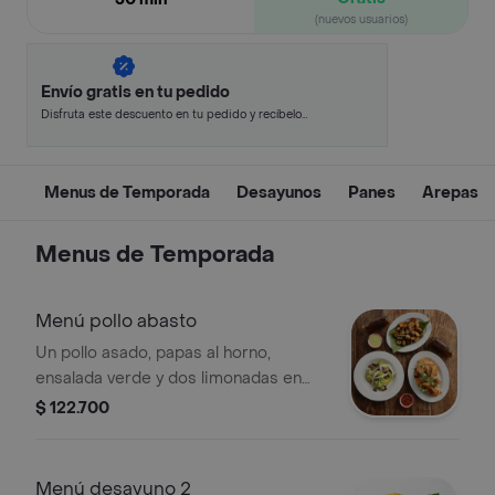
(nuevos usuarios)
Envío gratis en tu pedido
Disfruta este descuento en tu pedido y recíbelo
en minutos.
Menus de Temporada
Desayunos
Panes
Arepas
Menus de Temporada
Menú pollo abasto
Un pollo asado, papas al horno,
ensalada verde y dos limonadas en
panela.
$ 122.700
Menú desayuno 2