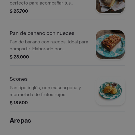
perfecto para acompañar tus
comidas. Incluye miel de abeja y
$ 25.700
mermelada de mora.
Pan de banano con nueces
Pan de banano con nueces, ideal para
compartir. Elaborado con
ingredientes frescos y nueces
$ 28.000
crujientes.
Scones
Pan tipo inglés, con mascarpone y
mermelada de frutos rojos.
$ 18.500
Arepas