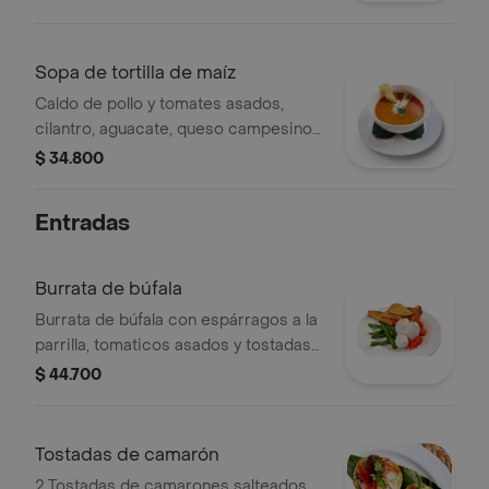
Sopa de tortilla de maíz
Caldo de pollo y tomates asados,
cilantro, aguacate, queso campesino
y aceite de chile guajillo. "
$ 34.800
Entradas
Burrata de búfala
Burrata de búfala con espárragos a la
parrilla, tomaticos asados y tostadas
crujientes.
$ 44.700
Tostadas de camarón
2 Tostadas de camarones salteados