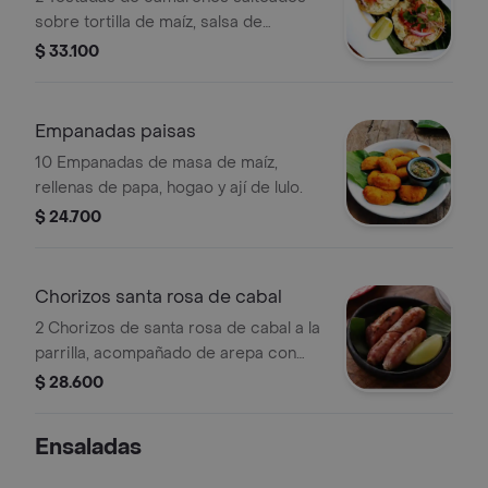
sobre tortilla de maíz, salsa de
aguacate y suero costeño
$ 33.100
Empanadas paisas
10 Empanadas de masa de maíz,
rellenas de papa, hogao y ají de lulo.
$ 24.700
Chorizos santa rosa de cabal
2 Chorizos de santa rosa de cabal a la
parrilla, acompañado de arepa con
queso y ají casero
$ 28.600
Ensaladas