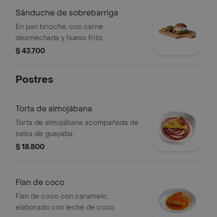
Sánduche de sobrebarriga
En pan brioche, con carne
desmechada y huevo frito,
acompañado de papas chips.
$ 43.700
Postres
Torta de almojábana
Torta de almojábana acompañada de
salsa de guayaba.
$ 18.800
Flan de coco
Flan de coco con caramelo,
elaborado con leche de coco.