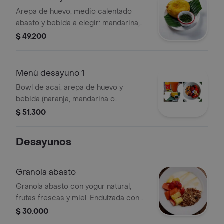
Arepa de huevo, medio calentado
abasto y bebida a elegir: mandarina,
granadilla, naranja o corozo.
$ 49.200
Menú desayuno 1
Bowl de acai, arepa de huevo y
bebida (naranja, mandarina o
granadilla)
$ 51.300
Desayunos
Granola abasto
Granola abasto con yogur natural,
frutas frescas y miel. Endulzada con
panela orgánica.
$ 30.000