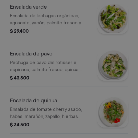
Ensalada verde
Ensalada de lechugas orgánicas,
aguacate, yacón, palmito fresco y
acompañada de vinagreta de la casa
$ 29.400
Ensalada de pavo
Pechuga de pavo del rotisserie,
espinaca, palmito fresco, quinua,
amaranto,aguacate y mostaza antigua.
$ 43.500
Ensalada de quinua
Ensalada de tomate cherry asado,
habas, marañón, zapallo, hierbas
frescas, vinagre de vino y aceite de
$ 34.500
oliva.