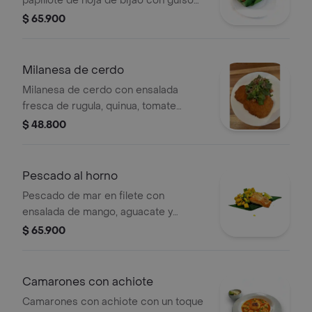
papillote de hoja de bijao con guiso
criollo.
$ 65.900
Milanesa de cerdo
Milanesa de cerdo con ensalada
fresca de rugula, quinua, tomate
cherry y cebolla roja.
$ 48.800
Pescado al horno
Pescado de mar en filete con
ensalada de mango, aguacate y
cilantro.
$ 65.900
Camarones con achiote
Camarones con achiote con un toque