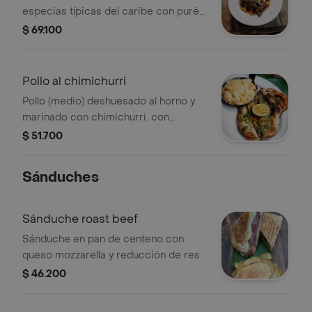
especias típicas del caribe con puré
de yuca y platanitos.
$ 69.100
Pollo al chimichurri
Pollo (medio) deshuesado al horno y
marinado con chimichurri. con
acompañamiento a elección
$ 51.700
Sánduches
Sánduche roast beef
Sánduche en pan de centeno con
queso mozzarella y reducción de res
$ 46.200