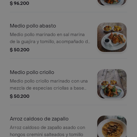
de achiote, servido con papas
$ 96.200
asadas, ají de piña y vegetales
asados.
Medio pollo abasto
Medio pollo marinado en sal marina
de la guajira y tomillo, acompañado de
ají cremoso, papas asadas y
$ 50.200
vegetales asados.
Medio pollo criollo
Medio pollo criollo marinado con una
mezcla de especias criollas a base
de achiote, servido con papas
$ 50.200
asadas, ají de piña y vegetales
asados.
Arroz caldoso de zapallo
Arroz caldoso de zapallo asado con
hongos cremini salteados y tomillo