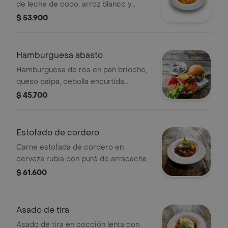
de leche de coco, arroz blanco y
boronía.
$ 53.900
Hamburguesa abasto
Hamburguesa de res en pan brioche,
queso paipa, cebolla encurtida,
lechuga y tomate. acompañado de
$ 45.700
papas rusticas.
Estofado de cordero
Carne estofada de cordero en
cerveza rubia con puré de arracacha
y vegetales.
$ 61.600
Asado de tira
Asado de tira en cocción lenta con