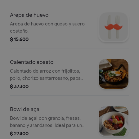
Arepa de huevo
Arepa de huevo con queso y suero
costeño.
$ 15.600
Calentado abasto
Calentado de arroz con frijolitos,
pollo, chorizo santarrosano, papa
nativa, plátano maduro y huevo frito.
$ 37.300
Bowl de açai
Bowl de açai con granola, fresas,
banano y arándanos. Ideal para un
brunch refrescante.
$ 27.400