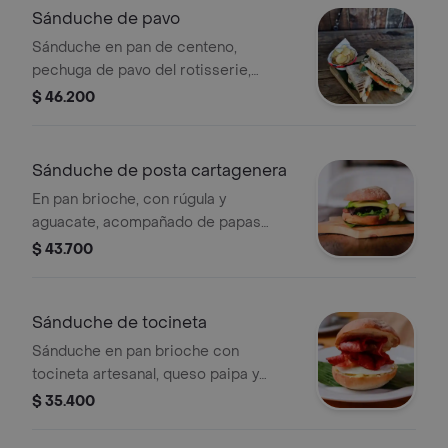
Sánduche de pavo
Sánduche en pan de centeno,
pechuga de pavo del rotisserie,
tomate asado, rúgula y mostaza.
$ 46.200
Sánduche de posta cartagenera
En pan brioche, con rúgula y
aguacate, acompañado de papas
chips.
$ 43.700
Sánduche de tocineta
Sánduche en pan brioche con
tocineta artesanal, queso paipa y
huevo frito.
$ 35.400