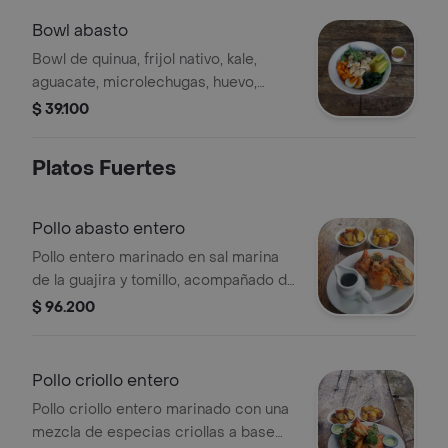
Bowl abasto
Bowl de quinua, frijol nativo, kale,
aguacate, microlechugas, huevo,
crutones de yuca y vinagreta de
$ 39.100
vinagre de cidra, proteína a elección.
Platos Fuertes
Pollo abasto entero
Pollo entero marinado en sal marina
de la guajira y tomillo, acompañado de
ají cremoso, papas asadas y
$ 96.200
vegetales asados.
Pollo criollo entero
Pollo criollo entero marinado con una
mezcla de especias criollas a base