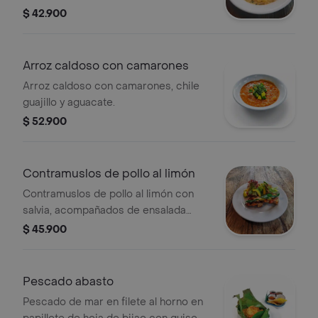
$ 42.900
Arroz caldoso con camarones
Arroz caldoso con camarones, chile
guajillo y aguacate.
$ 52.900
Contramuslos de pollo al limón
Contramuslos de pollo al limón con
salvia, acompañados de ensalada
verde y aguacate.
$ 45.900
Pescado abasto
Pescado de mar en filete al horno en