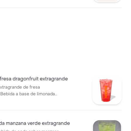
fresa dragonfruit extragrande
xtragrande de fresa
. Bebida a base de limonada
, vitaminas B3, B5, B6, B12 y
da manzana verde extragrande