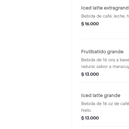
Iced latte extragran
Bebida de café, leche, h
$ 16.000
Frutibatido grande
Bebida de 16 onz a base
natural, sabor a maracuya
guanábana y mango
$ 13.000
Iced latte grande
Bebida de 16 oz de café
hielo.
$ 13.000