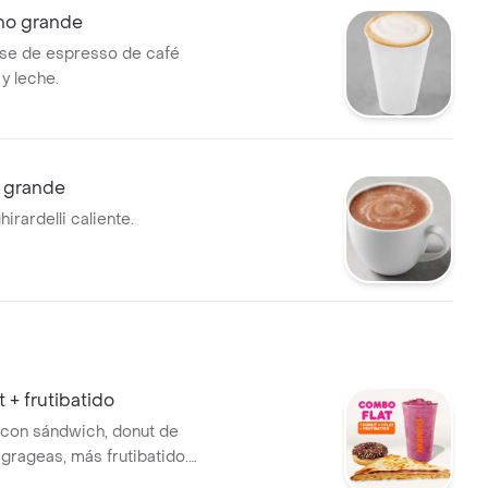
no grande
se de espresso de café
y leche.
 grande
irardelli caliente.
 + frutibatido
con sándwich, donut de
 grageas, más frutibatido.
ección.