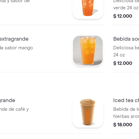
oda y sabor de
Deliciosa b
verde 24 oz
$ 12.000
extragrande
Bebida so
oda sabor mango
Deliciosa b
24 oz
$ 12.000
agrande
Iced tea c
ande de café y
Bebida de t
hierbas aro
$ 18.000