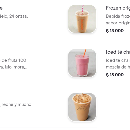
de
Frozen ori
ielo, 24 onzas.
Bebida froz
sabor origin
$ 13.000
Iced té ch
 de fruta 100
Iced té chai
, lulo, mora,
mezcla de h
especias.
$ 15.000
, leche y mucho