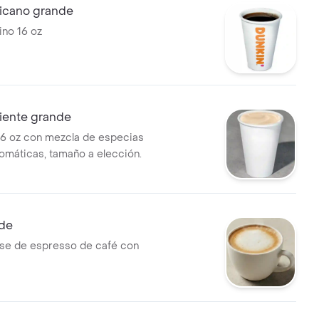
icano grande
no 16 oz
liente grande
16 oz con mezcla de especias
romáticas, tamaño a elección.
nde
se de espresso de café con