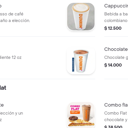
o
Cappucci
sso de café
Bebida a ba
año a elección.
colombiano 
$ 12.500
Chocolate
liente 12 oz
Chocolate gh
$ 14.000
at
te
Combo flat
lección y un
Combo Flat 
z
chocolate y
Todo a tu el
$ 38.500