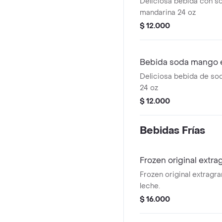
Deliciosa bebida con s
mandarina 24 oz
$ 12.000
Bebida soda mango 
Deliciosa bebida de s
24 oz
$ 12.000
Bebidas Frí­as
Frozen original extr
Frozen original extragr
leche.
$ 16.000