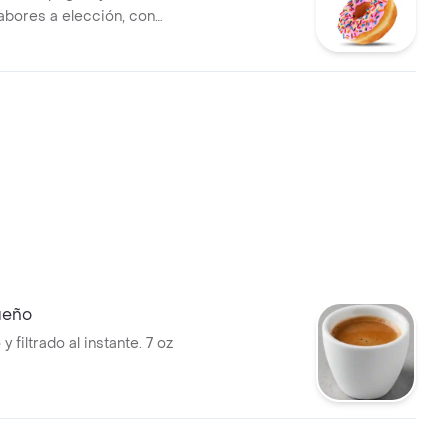
abores a elección, con
sado y grageas de colores.
ueño
y filtrado al instante. 7 oz