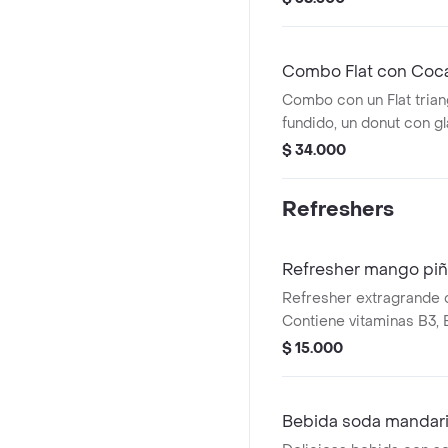
Combo Flat con Coc
Combo con un Flat tria
fundido, un donut con g
chocolate y grageas, y
$ 34.000
Zero de 330ml.
Refreshers
Refresher mango piñ
Refresher extragrande 
Contiene vitaminas B3, B
verde, con hielo y trozos
$ 15.000
Bebida soda mandari