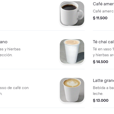
Café amer
Café amerci
$ 11.500
iano
Té chai ca
as y hierbas
Té en vaso 
ección.
y hierbas a
$ 14.500
Latte gra
sso de café con
Bebida a ba
n.
leche.
$ 13.000