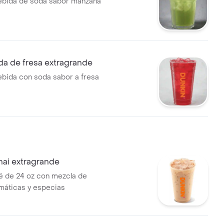
ebida de soda sabor manzana
da de fresa extragrande
ebida con soda sabor a fresa
hai extragrande
é de 24 oz con mezcla de
máticas y especias