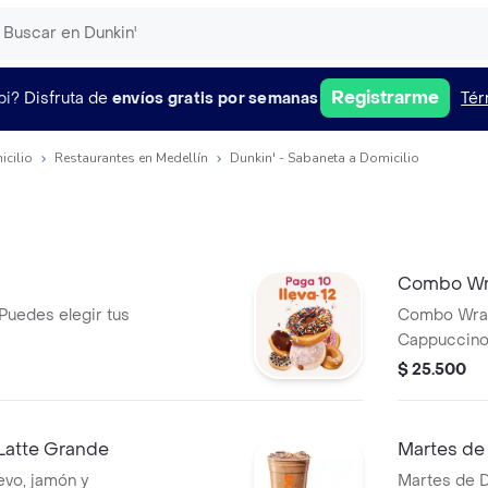
Registrarme
pi?
Disfruta de
envíos gratis por semanas
Tér
icilio
Restaurantes en Medellín
Dunkin' - Sabaneta a Domicilio
Combo Wr
 Puedes elegir tus
Combo Wrap
Cappuccino 
$ 25.500
Latte Grande
Martes de 
vo, jamón y
Martes de Do