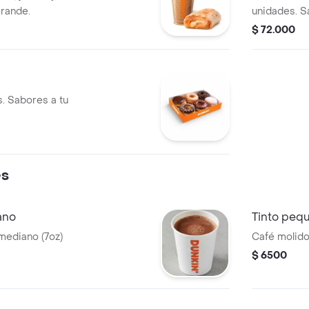
Grande.
unidades. S
glaseado ro
$ 72.000
s. Sabores a tu
es
ano
Tinto peq
mediano (7oz)
Café molido 
$ 6500