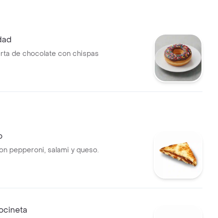
dad
rta de chocolate con chispas
o
n pepperoni, salami y queso.
tocineta