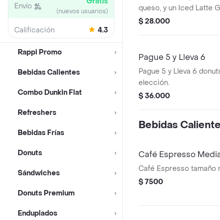
Gratis
Envío
queso, y un Iced Latte 
(nuevos usuarios)
$ 28.000
Calificación
4.3
Rappi Promo
Pague 5 y Lleva 6
Pague 5 y Lleva 6 donut
Bebidas Calientes
elección.
Combo Dunkin Flat
$ 36.000
Refreshers
Bebidas Calient
Bebidas Frí­as
Donuts
Café Espresso Medi
Café Espresso tamaño 
Sándwiches
$ 7500
Donuts Premium
Enduplados