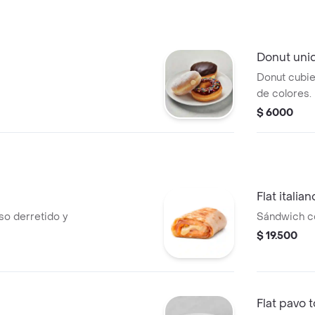
Donut uni
Donut cubie
de colores.
$ 6000
Flat italian
o derretido y
Sándwich co
$ 19.500
Flat pavo 