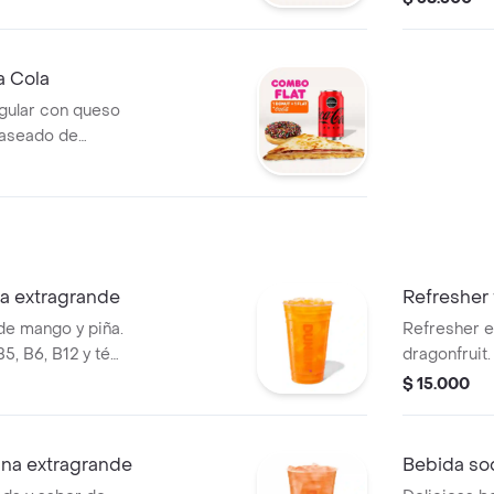
a Cola
ngular con queso
laseado de
 una Coca-Cola
a extragrande
Refresher 
de mango y piña.
Refresher e
5, B6, B12 y té
dragonfruit
 de fruta.
con té verde
$ 15.000
hielo.
na extragrande
Bebida so