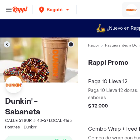
Bogotá
¿Nuevo en Rap
Rappi
Restaurantes a Dom
Rappi Promo
Paga 10 Lleva 12
Paga 10 Lleva 12 donas.
sabores.
Dunkin' -
$ 72.000
Sabaneta
CALLE 51 SUR # 48-57 LOCAL 4165
Postres - Dunkin'
Combo Wrap + Iced 
Combo de wrap con hue