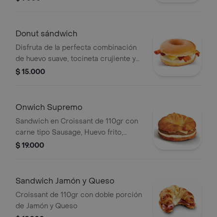
Donut sándwich
Disfruta de la perfecta combinación
de huevo suave, tocineta crujiente y
queso derretido entre dos mitades
$ 15.000
de una deliciosa donut de miel
glaseada.
Onwich Supremo
Sandwich en Croissant de 110gr con
carne tipo Sausage, Huevo frito,
Queso y salsa showy.
$ 19.000
Sandwich Jamón y Queso
Croissant de 110gr con doble porción
de Jamón y Queso