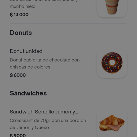
mucho hielo.
$ 13.000
Donuts
Donut unidad
Donut cubierta de chocolate con
chispas de colores.
$ 6000
Sándwiches
Sandwich Sencillo Jamón y
Queso
Croisssant de 70gr con una porción
de Jamón y Queso
$ 9000