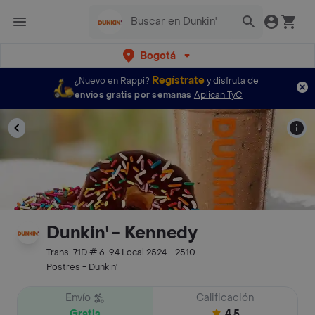
Bogotá
Regístrate
¿Nuevo en Rappi?
y disfruta de
envíos gratis por semanas
Aplican TyC
Dunkin' - Kennedy
Trans. 71D # 6-94 Local 2524 - 2510
Postres - Dunkin'
Envío
Calificación
Gratis
4.5