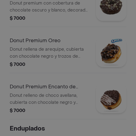
Donut premium con cobertura de
chocolate oscuro y blanco, decorada
con chispas de chocolate.
$ 7000
Donut Premium Oreo
Donut rellena de arequipe, cubierta
con chocolate negro y trozos de
galleta oreo
$ 7000
Donut Premium Encanto de
Chocolate
Donut relleno de choco avellana,
cubierta con chocolate negro y
grageas de chocolate
$ 7000
Enduplados