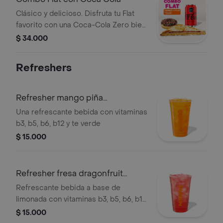
Clásico y delicioso. Disfruta tu Flat
favorito con una Coca-Cola Zero bien
fría. El mejor combo para recargar
$ 34.000
energías
Refreshers
Refresher mango piña
extragrande
Una refrescante bebida con vitaminas
b3, b5, b6, b12 y te verde
$ 15.000
Refresher fresa dragonfruit
extragrande
Refrescante bebida a base de
limonada con vitaminas b3, b5, b6, b12
y te verde
$ 15.000