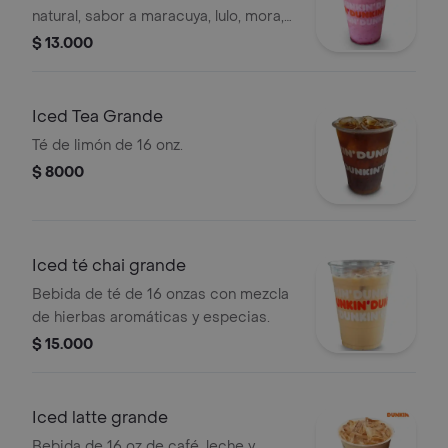
natural, sabor a maracuya, lulo, mora,
guanábana y mango
$ 13.000
Iced Tea Grande
Té de limón de 16 onz.
$ 8000
Iced té chai grande
Bebida de té de 16 onzas con mezcla
de hierbas aromáticas y especias.
$ 15.000
Iced latte grande
Bebida de 16 oz de café, leche y