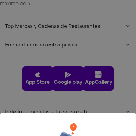
máximo de 5.
Top Marcas y Cadenas de Restaurantes
Encuéntranos en estos países
App Store
Google play
AppGallery
Pide tu comida favorita cerca de ti
Categorías