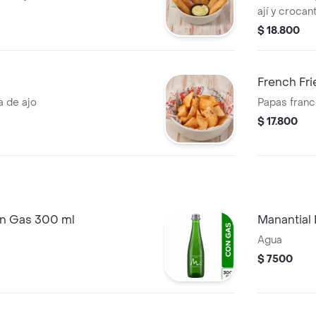
ají y crocan
$ 18.800
French Fri
a de ajo
Papas franc
$ 17.800
on Gas 300 ml
Manantial 
Agua
$ 7500