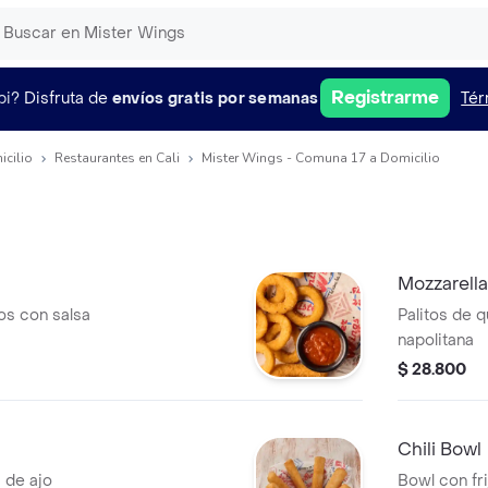
Registrarme
pi?
Disfruta de
envíos gratis por semanas
Tér
icilio
Restaurantes en Cali
Mister Wings - Comuna 17 a Domicilio
Mozzarella
os con salsa
Palitos de 
napolitana
$ 28.800
Chili Bowl
a de ajo
Bowl con fri