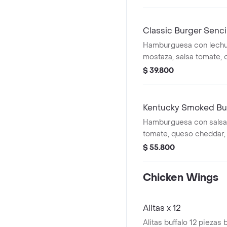
Classic Burger Senci
Hamburguesa con lechu
mostaza, salsa tomate,
papa francesa.
$ 39.800
Kentucky Smoked Bu
Hamburguesa con salsa 
tomate, queso cheddar, 
francesa.
$ 55.800
Chicken Wings
Alitas x 12
Alitas buffalo 12 piezas