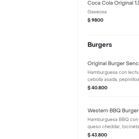
Coca Cola Original 1,5
Gaseosa
$ 9800
Burgers
Original Burger Senci
Hamburguesa con lechu
cebolla asada, pepinillo
tocineta y papa frances
$ 40.800
Western BBQ Burger 
Hamburguesa BBQ con l
queso cheddar, tocineta
y papa francesa.
$ 43.800