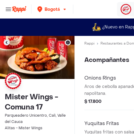
Bogotá
¿Nuevo en Rap
Rappi
Restaurantes a Dom
Acompañantes
Onions Rings
Aros de cebolla apanad
napolitana.
Mister Wings -
$ 17.800
Comuna 17
Parqueadero Unicentro, Cali, Valle
del Cauca
Yuquitas Fritas
Alitas - Mister Wings
Yuquitas fritas con sals