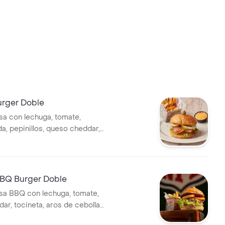
urger Doble
a con lechuga, tomate,
a, pepinillos, queso cheddar,
papa francesa.
BQ Burger Doble
a BBQ con lechuga, tomate,
ar, tocineta, aros de cebolla
cesa.