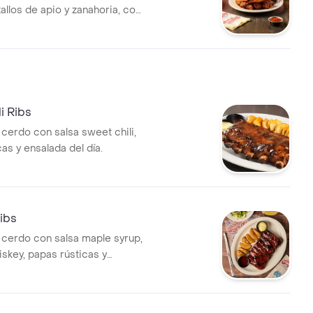
tallos de apio y zanahoria, con
 dressing o ajo
i Ribs
 cerdo con salsa sweet chili,
as y ensalada del día.
ibs
e cerdo con salsa maple syrup,
skey, papas rústicas y
 día.