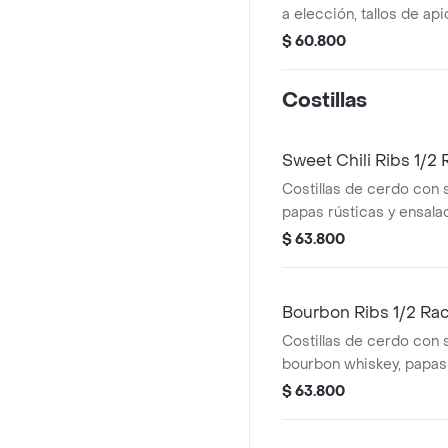
a elección, tallos de api
blue cheese dressing o
$ 60.800
Costillas
Sweet Chili Ribs 1/2 
Costillas de cerdo con s
papas rústicas y ensalad
$ 63.800
Bourbon Ribs 1/2 Ra
Costillas de cerdo con 
bourbon whiskey, papas 
ensalada del día.
$ 63.800