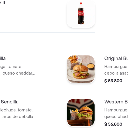
 lt.
lla
Original B
ga, tomate,
Hamburgues
s, queso cheddar,
cebolla asad
a.
tocineta y 
$ 53.800
Sencilla
Western B
echuga, tomate,
Hamburgues
, aros de cebolla
queso chedd
y papa fran
$ 56.800