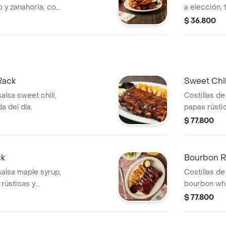
o y zanahoria, con
a elección, 
 ajo
blue cheese
$ 36.800
Rack
Sweet Chil
alsa sweet chili,
Costillas de
a del día.
papas rústic
$ 77.800
ck
Bourbon R
salsa maple syrup,
Costillas d
rústicas y
bourbon whi
ensalada del
$ 77.800