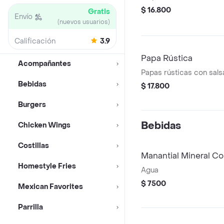
$ 16.800
Gratis
Envío
(nuevos usuarios)
Calificación
3.9
Papa Rústica
Acompañantes
Papas rústicas con sals
Bebidas
$ 17.800
Burgers
Bebidas
Chicken Wings
Costillas
Manantial Mineral C
Homestyle Fries
Agua
$ 7500
Mexican Favorites
Parrilla