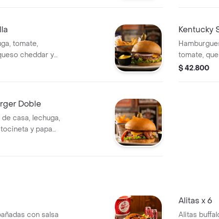
lla
Kentucky 
ga, tomate,
Hamburguesa
 queso cheddar y
tomate, que
francesa.
$ 42.800
rger Doble
de casa, lechuga,
tocineta y papa
Alitas x 6
 bañadas con salsa
Alitas buffa