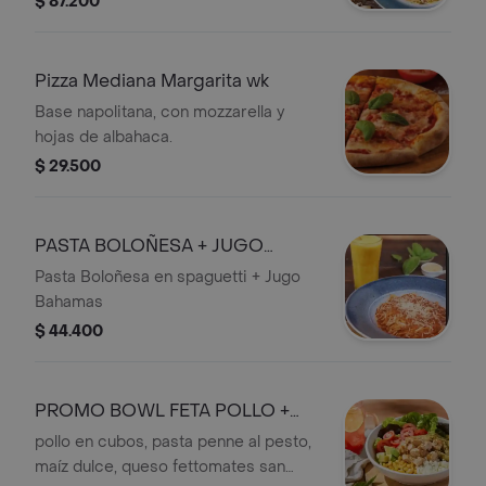
$ 87.200
Pizza Mediana Margarita wk
Base napolitana, con mozzarella y
hojas de albahaca.
$ 29.500
PASTA BOLOÑESA + JUGO
BAHAMAS
Pasta Boloñesa en spaguetti + Jugo
Bahamas
$ 44.400
PROMO BOWL FETA POLLO +
SODA
pollo en cubos, pasta penne al pesto,
maíz dulce, queso fettomates san