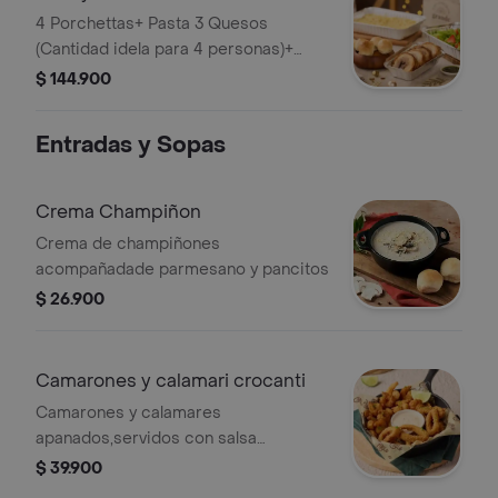
4 Porchettas+ Pasta 3 Quesos
(Cantidad idela para 4 personas)+
Ensalada+ Pancitos
$ 144.900
Entradas y Sopas
Crema Champiñon
Crema de champiñones
acompañadade parmesano y pancitos
$ 26.900
Camarones y calamari crocanti
Camarones y calamares
apanados,servidos con salsa
tártara,limón tahití y cebollín fresco.
$ 39.900