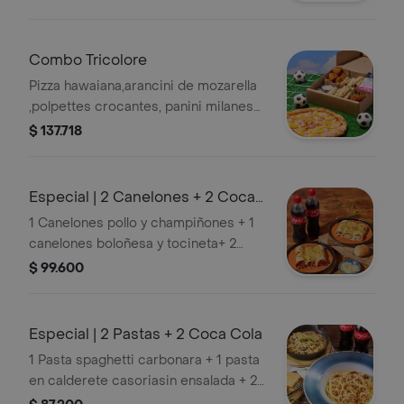
monterojo, salasa tártara
Combo Tricolore
Pizza hawaiana,arancini de mozarella
,polpettes crocantes, panini milanesa
,papas monte rojo,salasa tártara.
$ 137.718
Especial | 2 Canelones + 2 Coca
Cola
1 Canelones pollo y champiñones + 1
canelones boloñesa y tocineta+ 2
coca cola personal 400ml.
$ 99.600
Especial | 2 Pastas + 2 Coca Cola
1 Pasta spaghetti carbonara + 1 pasta
en calderete casoriasin ensalada + 2
coca cola personal 400ml