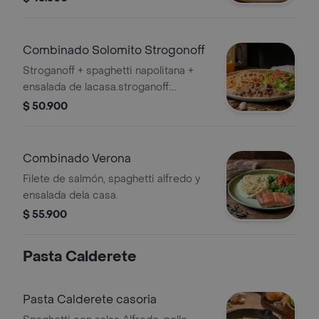
salsa pesto o pesto rojo.
Combinado Solomito Strogonoff
Stroganoff + spaghetti napolitana +
ensalada de lacasa.stroganoff:
solomito en cocción lenta con
$ 50.900
champiñones aromatizados con finas
hierbas.
Combinado Verona
Filete de salmón, spaghetti alfredo y
ensalada dela casa.
$ 55.900
Pasta Calderete
Pasta Calderete casoria