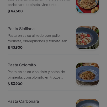
carbonara, tocineta, vino tinto,
parmesano y pancitos Il Forno.
$ 43.500
Pasta Siciliana
Pasta en salsa alfredo con pollo,
tocineta, champiñones y tomate san
marzano.
$ 43.900
Pasta Solomito
Pasta en salsa vino tinto y notas de
pimienta, consolomito en trozos,
tocineta, cebolla caramelizaday
$ 53.900
champiñones; finalizada con cilantro.
Pasta Carbonara