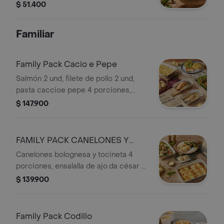
marzano y aguacate; sobre variedad
$ 51.400
de lechugas, acompañado con
vinagreta campiña + soda
Familiar
Family Pack Cacio e Pepe
Salmón 2 und, filete de pollo 2 und,
pasta caccioe pepe 4 porciones,
ensalada de la casa 4 porciones,
$ 147.900
pancitos 8 und.
FAMILY PACK CANELONES Y
ENSALADA
Canelones bolognesa y tocineta 4
porciones, ensalalla de ajo.da césar 4
porciones, pancitos 8 und. Con
$ 139.900
mantequi
Family Pack Codillo