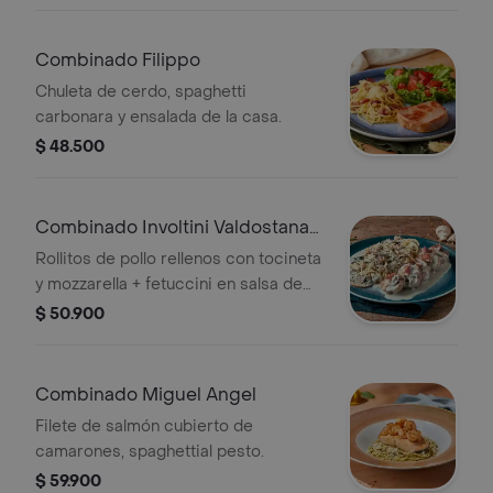
Combinado Filippo
Chuleta de cerdo, spaghetti
carbonara y ensalada de la casa.
$ 48.500
Combinado Involtini Valdostana
Pollo
Rollitos de pollo rellenos con tocineta
y mozzarella + fetuccini en salsa de
champiñones.
$ 50.900
Combinado Miguel Angel
Filete de salmón cubierto de
camarones, spaghettial pesto.
$ 59.900