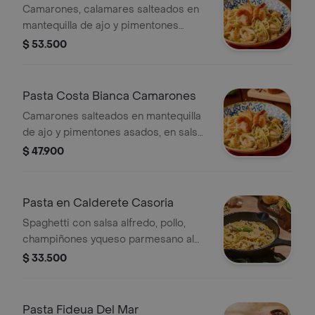
Calamar
Camarones, calamares salteados en
mantequilla de ajo y pimentones
asados, en salsa alfredo y vino blanco
$ 53.500
Pasta Costa Bianca Camarones
Camarones salteados en mantequilla
de ajo y pimentones asados, en salsa
alfredo y vino blanco
$ 47.900
Pasta en Calderete Casoria
Spaghetti con salsa alfredo, pollo,
champiñones yqueso parmesano al
horno. acompañada con un pancito.
$ 33.500
Pasta Fideua Del Mar