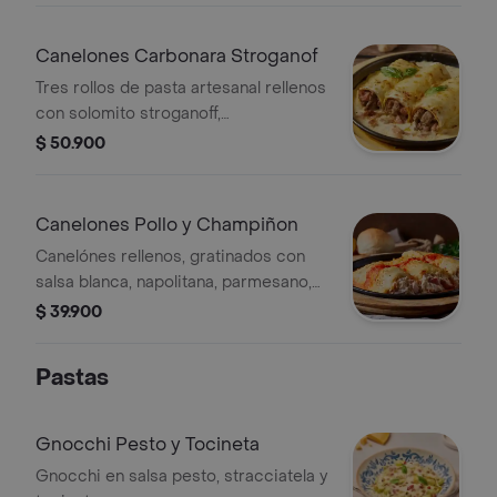
napolitana y parmesano.
Canelones Carbonara Stroganof
Tres rollos de pasta artesanal rellenos
con solomito stroganoff,
champiñones, tocineta, y
$ 50.900
gratinadoscon salsa carbonara, queso
mozzarella y queso parmesano.
Canelones Pollo y Champiñon
Canelónes rellenos, gratinados con
salsa blanca, napolitana, parmesano,
jamón artesanal, champiñonesy queso
$ 39.900
mozzarella
Pastas
Gnocchi Pesto y Tocineta
Gnocchi en salsa pesto, stracciatela y