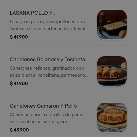
LASAÑA POLLO Y
CHAMPIÑONES
Lasagnas pollo y champoñones con
láminas de pasta artesanal,gratinadas
con mozzarella y parmesano.
$ 41.900
Canelones Boloñesa y Tocineta
Canelones rellenos, gratinados con
salsa blanca, napolitana, parmesano,
jamón artesanal, tocineta yqueso
$ 41.900
mozzarella
Canelones Camaron Y Pollo
Canelones con tres rollos de pasta
artesanal en salsa rosa, con
camarones, pollo y queso crema,
$ 43.900
gratinados con salsa blanca,