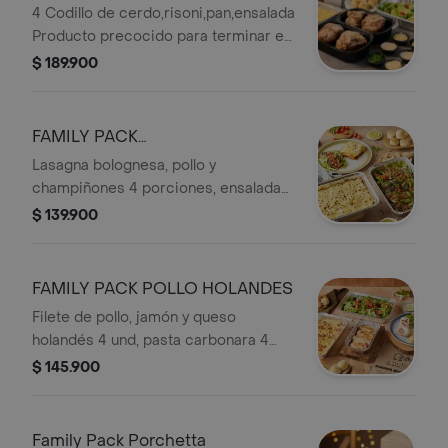
4 Codillo de cerdo,risoni,pan,ensalada
Producto precocido para terminar en
casa(Horno,Air Frier)
$ 189.900
FAMILY PACK
LASAÑA+ENSALADA
Lasagna bolognesa, pollo y
champiñones 4 porciones, ensalada
de la casa 4 porciones, pancitos 8
$ 139.900
und.Con mantequilla de ajo.
FAMILY PACK POLLO HOLANDES
Filete de pollo, jamón y queso
holandés 4 und, pasta carbonara 4
porciones, ensalada 4 porciones,
$ 145.900
pancitos 8 und.
Family Pack Porchetta