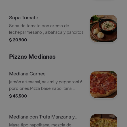
Sopa Tomate
Sopa de tomate con crema de
lecheparmesano , albahaca y pancitos
$ 20.900
Pizzas Medianas
Mediana Carnes
jamón artesanal, salami y pepperoni.6
porciones.Pizza base napolitana,
tocineta, mozzarella,
$ 45.500
Mediana con Trufa Manzana y
Tres Quesos
Masa tipo napolitana, mezcla de