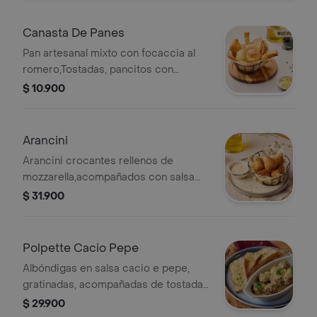
Canasta De Panes
Pan artesanal mixto con focaccia al
romero,Tostadas, pancitos con
mantequilla de ajo.
$ 10.900
Arancini
Arancini crocantes rellenos de
mozzarella,acompañados con salsa
tártara.
$ 31.900
Polpette Cacio Pepe
Albóndigas en salsa cacio e pepe,
gratinadas, acompañadas de tostadas
de pan en mantequilla de ajo.
$ 29.900