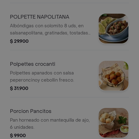
POLPETTE NAPOLITANA
Albóndigas con solomito 8 uds, en
salsanapolitana, gratinadas, tostadas
de panen mantequilla de ajo.
$ 29.900
Polpettes crocanti
Polpettes apanados con salsa
peperoncinoy cebollin fresco.
$ 31.900
Porcion Pancitos
Pan horneado con mantequilla de ajo,
6 unidades.
$ 9900