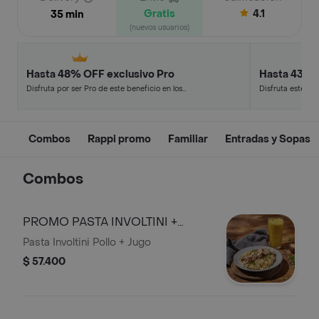
Gratis
4.1
35 min
(nuevos usuarios)
Hasta 48% OFF exclusivo Pro
Hasta 43% 
Disfruta por ser Pro de este beneficio en los
Disfruta este de
restaurantes y tiendas más top.
en minutos.
Combos
Rappi promo
Familiar
Entradas y Sopas
Combos
PROMO PASTA INVOLTINI +
JUGO
Pasta Involtini Pollo + Jugo
$ 57.400