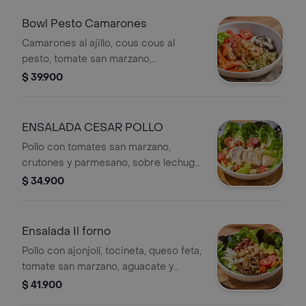
Bowl Pesto Camarones
Camarones al ajillo, cous cous al
pesto, tomate san marzano,
champiñones parís y zanahorias
$ 39.900
rostizadas sobre lechuga cogollo
europeo con aderezo ranch.
ENSALADA CESAR POLLO
Pollo con tomates san marzano,
crutones y parmesano, sobre lechuga
cogollo europeo en salsa césar.
$ 34.900
Ensalada Il forno
Pollo con ajonjolí, tocineta, queso feta,
tomate san marzano, aguacate y
champiñones con balsámico,sobre
$ 41.900
lechuga cogollo europeo y vinagreta