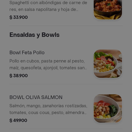
Spaghetti con albóndigas de carne de
res, en salsa napolitana y hoja de
albahaca
$ 33.900
Ensaldas y Bowls
Bowl Feta Pollo
Pollo en cubos, pasta penne al pesto,
maíz, quesofeta, ajonjolí, tomates san
marzano y aguacate; sobre lechuga
$ 38.900
cogollo europeo con vinagreta
campiña.
BOWL OLIVA SALMON
Salmón, mango, zanahorías rostizadas,
tomates, cous cous, pesto, almendra,
tomate, ajonjolí, espinacas, aderezo
$ 49.900
oriental