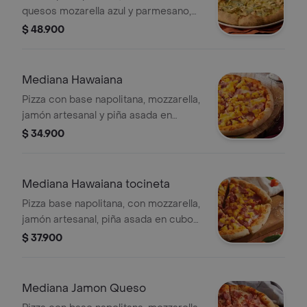
quesos mozarella azul y parmesano,
con trufa, manzana verde
$ 48.900
caramelizada y almendras crujientes.
Mediana Hawaiana
Pizza con base napolitana, mozzarella,
jamón artesanal y piña asada en
cubos.
$ 34.900
Mediana Hawaiana tocineta
Pizza base napolitana, con mozzarella,
jamón artesanal, piña asada en cubos
y tocineta.
$ 37.900
Mediana Jamon Queso