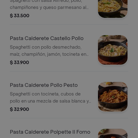
Spaghetti con salsa Alfredo, pollo,
champiñones y queso parmesano al
horno. Acompañada con 2 pancitos
$ 33.500
Pasta Calderete Castello Pollo
Spaghetti con pollo desmechado,
maíz, champiñón, jamón, tocineta en
salsa de champiñón y salsa alfredo
$ 33.900
Pasta Calderete Pollo Pesto
Spaghetti con tocineta, cubos de
pollo en una mezcla de salsa blanca y
salsa napolitana y toques de salsa
$ 32.900
pesto
Pasta Calderete Polpette Il Forno