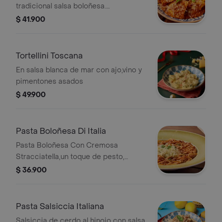
tradicional salsa boloñesa.
Acompañado de pancitos Il Forno.
$ 41.900
Tortellini Toscana
En salsa blanca de mar con ajo,vino y
pimentones asados
$ 49.900
Pasta Boloñesa Di Italia
Pasta Boloñesa Con Cremosa
Stracciatella,un toque de pesto,
Queso parmesano y pancitos
$ 36.900
artesanales
Pasta Salsiccia Italiana
Salsiccia de cerdo al hinojo con salsa