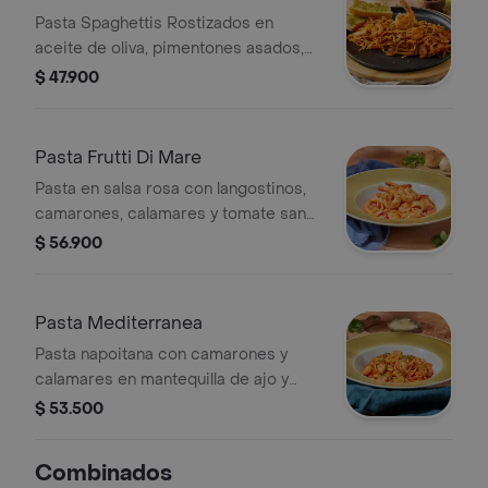
Pasta Spaghettis Rostizados en
aceite de oliva, pimentones asados,
camarones y un langostino, con salsa
$ 47.900
bisqué y salsa a base de tomate.
Pasta Frutti Di Mare
Pasta en salsa rosa con langostinos,
camarones, calamares y tomate san
marzano.
$ 56.900
Pasta Mediterranea
Pasta napoitana con camarones y
calamares en mantequilla de ajo y
vino blanco; con cebolla caramelizada,
$ 53.500
tomate en cubos y cilantro.
Combinados