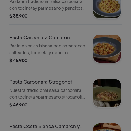
Pasta en tradicional salsa carbonara
con tocinetay parmesano y pancitos.
$ 35.900
Pasta Carbonara Camaron
Pasta en salsa blanca con camarones
salteados, tocineta y cebollín,
acompañada de parmesano y
$ 45.900
pancitos.
Pasta Carbonara Strogonof
Nuestra tradicional salsa carbonara
con tocineta yparmesano.stroganoff:
solomito en cocción lenta con
$ 46.900
champiñones aromatizados con finas
hierbas.
Pasta Costa Bianca Camaron y