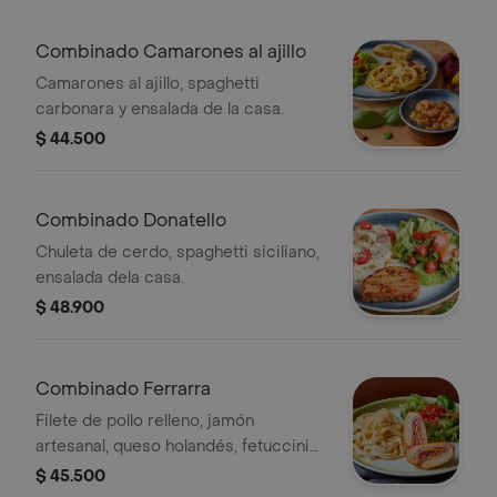
Combinado Camarones al ajillo
Camarones al ajillo, spaghetti
carbonara y ensalada de la casa.
$ 44.500
Combinado Donatello
Chuleta de cerdo, spaghetti siciliano,
ensalada dela casa.
$ 48.900
Combinado Ferrarra
Filete de pollo relleno, jamón
artesanal, queso holandés, fetuccini
alfredo y ensalada de la casa.
$ 45.500