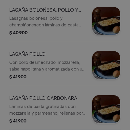
LASAÑA BOLOÑESA, POLLO Y
CHAMPIÑONES
Lasagnas boloñesa, pollo y
champiñonescon láminas de pasta
artesanal, gratinadas con mozzarella y
$ 40.900
parmesano.
LASAÑA POLLO
Con pollo desmechado, mozzarella,
salsa napolitana y aromatizada con un
toque de pesto y salsa blanca.
$ 41.900
LASAÑA POLLO CARBONARA
Laminas de pasta gratinadas con
mozzarella y parmesano, rellenas por
pollo desmechado, tocineta y
$ 41.900
champiñón, salsa carbonara.