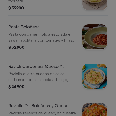
tocineta
$ 39.900
Pasta Boloñesa
Pasta con carne molida estofada en
salsa napolitana con tomates y finas
hierbas
$ 32.900
Ravioli Carbonara Queso Y
salsiccia
Raviolis cuatro quesos en salsa
carbonara con salsiccia al hinojo,
tocineta, parmesano, albahaca y
$ 44.900
pancitos Il Forno.
Raviolis De Boloñesa y Queso
Raviolis rellenos de queso, en nuestra