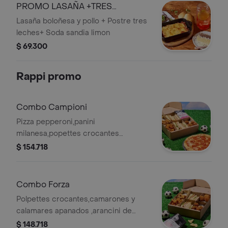
PROMO LASAÑA +TRES
LECHES+SODA
Lasaña boloñesa y pollo + Postre tres
leches+ Soda sandia limon
$ 69.300
Rappi promo
Combo Campioni
Pizza pepperoni,panini
milanesa,popettes crocantes
,camarones y calamares
$ 154.718
apanados,papas monte rojo, salsa
tártara
Combo Forza
Polpettes crocantes,camarones y
calamares apanados ,arancini de
mozarella,panini milanesa,papas
$ 148.718