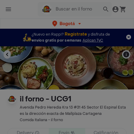
Bogotá
Regístrate
¿Nuevo en Rappi?
y disfruta de
envíos gratis por semanas
Aplican TyC
il forno - UCG1
Avenida Pedro Heredia Kra 13 #31 45 Sector El Espinal Esta
es la dirección exacta de Mallplaza Cartagena
Comida Italiana - il forno
Delivery
Envío
Calificación