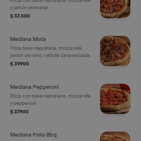
Pizza con base napolitana, mozzarella
y jamón artesanal.
$ 33.500
Mediana Mixta
Pizza base napolitana, mozzarella,
jamón serrano, cebolla caramelizada y
champiñones. 6 porciones.
$ 39.900
Mediana Pepperoni
Pizza con base napolitana, mozzarella
y pepperoni.
$ 37.900
Mediana Pollo Bbq