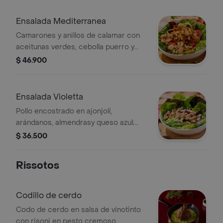
campiña.
Ensalada Mediterranea
Camarones y anillos de calamar con
aceitunas verdes, cebolla puerro y
tomates san marzano; sobre lechuga
$ 46.900
cogollo europeo en vinagreta
mediterránea.
Ensalada Violetta
Pollo encostrado en ajonjolí,
arándanos, almendrasy queso azul;
sobre lechuga cogollo europeo en
$ 36.500
vinagreta miel mostaza y con salsa
frutos rojos.
Rissotos
Codillo de cerdo
Codo de cerdo en salsa de vinotinto
con risoni en pesto cremoso