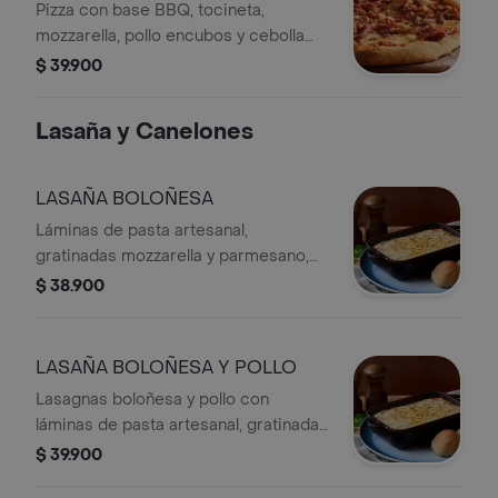
Pizza con base BBQ, tocineta,
mozzarella, pollo encubos y cebolla
caramelizada.
$ 39.900
Lasaña y Canelones
LASAÑA BOLOÑESA
Láminas de pasta artesanal,
gratinadas mozzarella y parmesano,
rellenas con carne en cocción lenta,
$ 38.900
estofada en salsa napolitana, cocida
con pomodoro y finas hierbas.
LASAÑA BOLOÑESA Y POLLO
Lasagnas boloñesa y pollo con
láminas de pasta artesanal, gratinadas
con mozzarella y parmesano.
$ 39.900