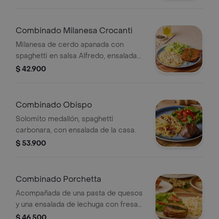
Combinado Milanesa Crocanti
Milanesa de cerdo apanada con
spaghetti en salsa Alfredo, ensalada
César, parmesano y crutones.
$ 42.900
Combinado Obispo
Solomito medallón, spaghetti
carbonara, con ensalada de la casa.
$ 53.900
Combinado Porchetta
Acompañada de una pasta de quesos
y una ensalada de lechuga con fresas
y reducción balsámica. Elige entre
$ 46.500