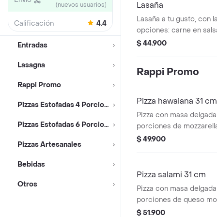
Lasaña
(nuevos usuarios)
Lasaña a tu gusto, con l
Calificación
4.4
opciones: carne en sals
o pollo con champiñones
$ 44.900
Entradas
napolitana de tomate o
marsano y queso. acom
Lasagna
Rappi Promo
panes de ajo.
Rappi Promo
Pizza hawaiana 31 cm
Pizzas Estofadas 4 Porciones
Pizza con masa delgada
Pizzas Estofadas 6 Porciones
porciones de mozzarella
base de salsa dulce de l
$ 49.900
Pizzas Artesanales
Bebidas
Pizza salami 31 cm
Otros
Pizza con masa delgada
porciones de queso moz
base napolitana de tom
$ 51.900