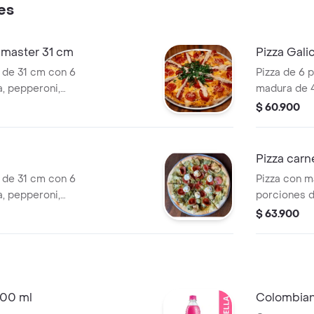
es
a master 31 cm
Pizza Gali
 de 31 cm con 6
Pizza de 6 
, pepperoni,
madura de 4
ema agria de
de nuestra 
$ 60.900
mesano y base
marzano, ch
rgánico san
albahaca de
reducción b
Pizza carn
 de 31 cm con 6
Pizza con m
, pepperoni,
porciones d
 y toques de
salami, toc
$ 63.900
pesto.
napolitana 
marsano.
00 ml
Colombiana