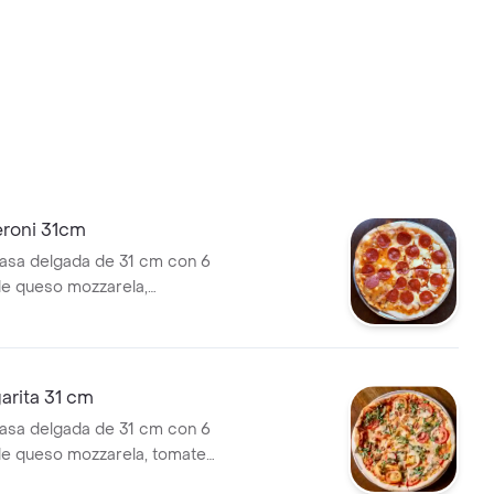
eroni 31cm
asa delgada de 31 cm con 6
e queso mozzarela,
 base napolitana de tomate
n marsano.
arita 31 cm
asa delgada de 31 cm con 6
e queso mozzarela, tomate
, albahaca y base napolitana