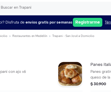
Registrarme
pi?
Disfruta de
envíos gratis por semanas
Tér
icilio
Restaurantes en Medellín
Trapani - San José a Domicilio
Panes ital
pani con ajo x6
Panes grati
queso de la
$ 30.900