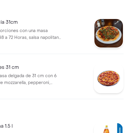
cia 31cm
porciones con una masa
8 a 72 Horas, salsa napolitana
huerta con tomate san
orizo español, pepperoni,
 nuestra huerta orgánica y
alsamico.
es 31 cm
asa delgada de 31 cm con 6
e mozzarella, pepperoni,
ineta ahumada y base
de tomate orgánico san
 1.5 l