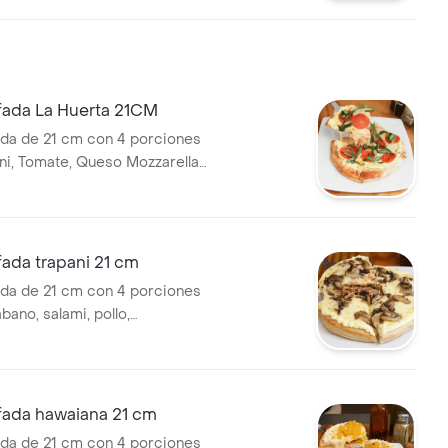
rganico san marsano.
ofada La Huerta 21CM
ada de 21 cm con 4 porciones
i, Tomate, Queso Mozzarella,
a y Albahaca, elaborada con
s de nuestra huerta orgánica y
itana de Tomate Orgánico San
fada trapani 21 cm
ada de 21 cm con 4 porciones
ano, salami, pollo,
, queso mozzarella, queso
e napolitana de tomate
n marsano.
fada hawaiana 21 cm
ada de 21 cm con 4 porciones