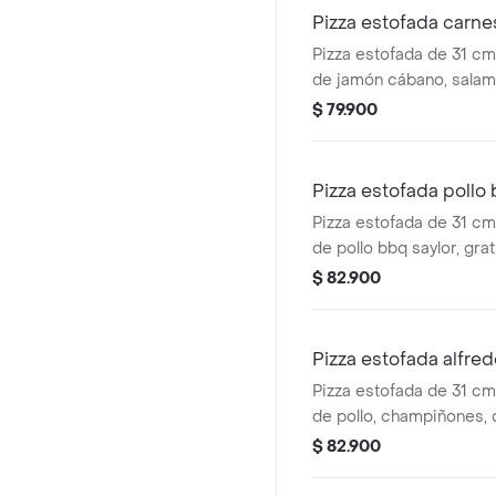
Pizza estofada carne
Pizza estofada de 31 c
de jamón cábano, salam
mozzarella, queso crema
$ 79.900
ahumada y base napolit
orgánico san marsano.
Pizza estofada pollo
Pizza estofada de 31 c
de pollo bbq saylor, gr
mozzarella, queso crema
$ 82.900
ahumada y base napolit
orgánico san marsano.
Pizza estofada alfre
Pizza estofada de 31 c
de pollo, champiñones, 
queso crema y base alf
$ 82.900