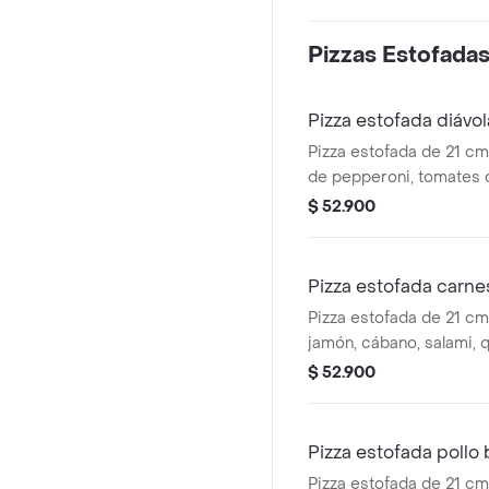
marsano.
Pizzas Estofada
Pizza estofada diávo
Pizza estofada de 21 c
de pepperoni, tomates 
mozzarela, queso crema
$ 52.900
balsámico y base napol
orgánico san marsano.
Pizza estofada carne
Pizza estofada de 21 cm
jamón, cábano, salami, 
queso crema, tocineta 
$ 52.900
napolitana de tomate o
marsano.
Pizza estofada pollo
Pizza estofada de 21 c