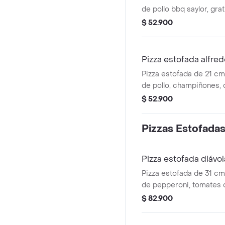
de pollo bbq saylor, gr
mozzarella, queso crema
$ 52.900
ahumada y base napolit
orgánico san marsano.
Pizza estofada alfre
Pizza estofada de 21 c
de pollo, champiñones, 
queso crema y base alf
$ 52.900
Pizzas Estofada
Pizza estofada diávo
Pizza estofada de 31 c
de pepperoni, tomates 
mozzarela, queso crema
$ 82.900
balsámico y base napol
orgánico san marsano.