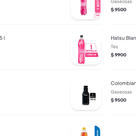
Gaseosas
$ 9500
 l
Hatsu Bla
Tés
$ 9900
Colombiana
Gaseosas
$ 9500