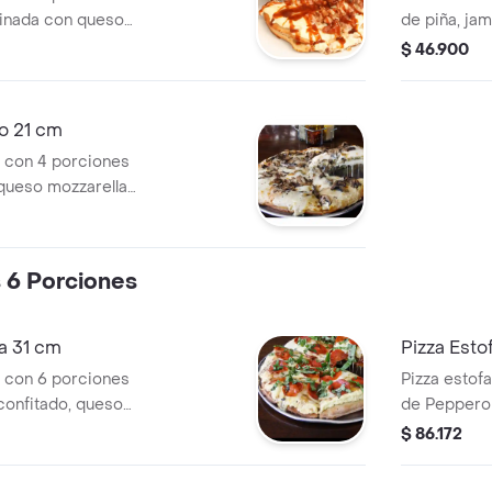
atinada con queso
de piña, jam
, tocineta
queso, ques
$ 46.900
ana de tomate
dulce de la 
do 21 cm
m con 4 porciones
queso mozzarella,
redo.
s 6 Porciones
la 31 cm
Pizza Esto
m con 6 porciones
Pizza estof
confitado, queso
de Pepperon
, albahaca,
Queso Crem
$ 86.172
itana de tomate
ingrediente
base Napol