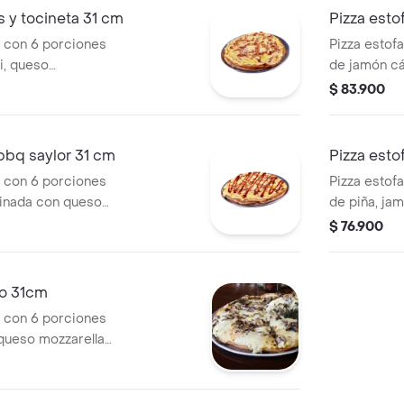
Marzano.
s y tocineta 31 cm
Pizza esto
m con 6 porciones
Pizza estof
i, queso
de jamón cáb
, tocineta
champiñones
$ 83.900
ana de tomate
crema y bas
orgánico sa
 bbq saylor 31 cm
Pizza esto
m con 6 porciones
Pizza estof
atinada con queso
de piña, jam
, tocineta
queso, ques
$ 76.900
ana de tomate
casa.
do 31cm
m con 6 porciones
queso mozzarella,
redo.