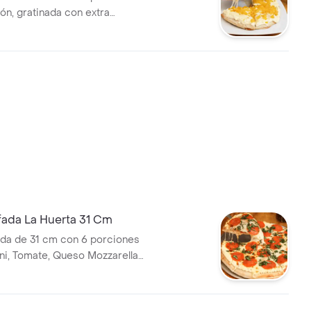
ón, gratinada con extra
o crema y base de salsa
casa.
fada La Huerta 31 Cm
ada de 31 cm con 6 porciones
i, Tomate, Queso Mozzarella,
a y Albahaca, elaborada con
s de nuestra huerta orgánica y
itana de Tomate Orgánico San