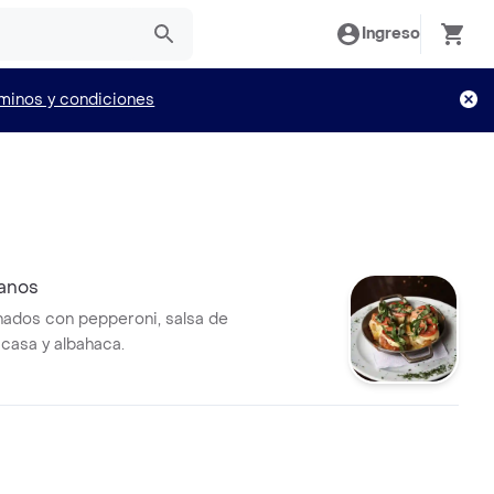
Ingreso
minos y condiciones
ianos
nados con pepperoni, salsa de
 casa y albahaca.