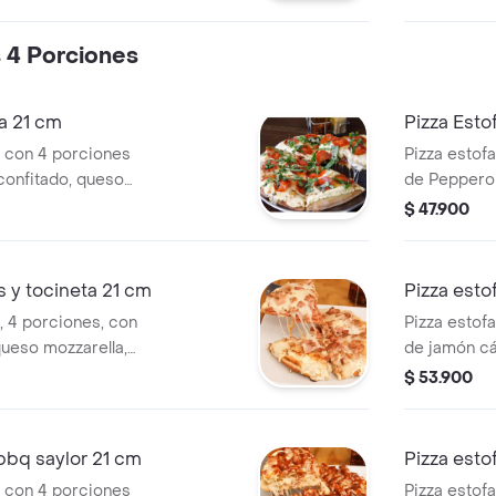
de tomate ó
s 4 Porciones
la 21 cm
Pizza Est
m con 4 porciones
Pizza estof
confitado, queso
de Pepperon
, albahaca,
Queso Crem
$ 47.900
itana de tomate
ingrediente
base Napol
Marzano.
s y tocineta 21 cm
Pizza esto
, 4 porciones, con
Pizza estof
queso mozzarella,
de jamón cáb
ahumada y base
champiñones
$ 53.900
rgánico san
crema y bas
orgánico sa
 bbq saylor 21 cm
Pizza esto
m con 4 porciones
Pizza estof