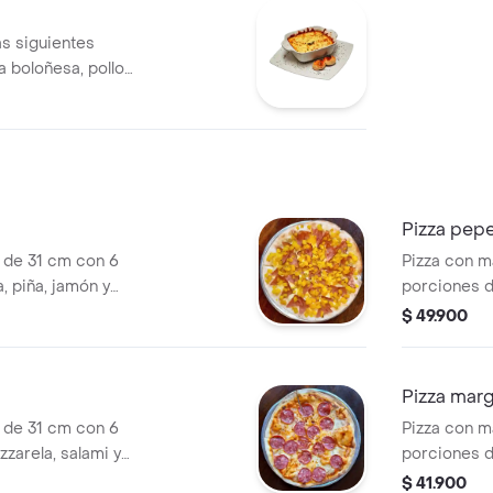
as siguientes
a boloñesa, pollo
; con salsa
rgánico san
pañada de 2
Pizza pep
 de 31 cm con 6
Pizza con m
, piña, jamón y
porciones d
a casa.
pepperoni y
$ 49.900
orgánico sa
Pizza marg
 de 31 cm con 6
Pizza con m
zarela, salami y
porciones d
ate orgánico san
san marsano
$ 41.900