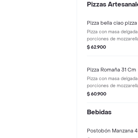
Pizzas Artesanal
Pizza bella ciao pizz
Pizza con masa delgada
porciones de mozzarella
tomates confitados, cr
$ 62.900
tocineta, albahaca, par
napolitana de tomate o
marsano.
Pizza Romaña 31 Cm
Pizza con masa delgada
porciones de mozzarella
reducción de balsámico
$ 60.900
queso crema y base de 
Bebidas
Postobón Manzana 4