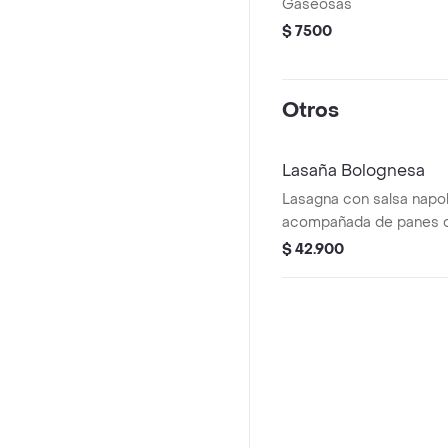
Gaseosas
$ 7500
Otros
Lasaña Bolognesa
Lasagna con salsa napol
acompañada de panes d
parmesano.
$ 42.900