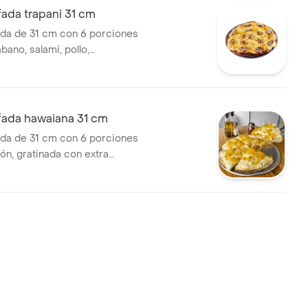
fada trapani 31 cm
ada de 31 cm con 6 porciones
ano, salami, pollo,
, queso mozzarella, queso
e napolitana de tomate
n marsano.
fada hawaiana 31 cm
ada de 31 cm con 6 porciones
ón, gratinada con extra
o crema y base de salsa de la