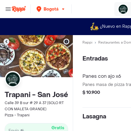
Bogotá
¿Nuevo en Rap
Rappi
Restaurantes a Dom
Entradas
Panes con ajo x6
Panes masa de pizza tra
$ 10.900
Trapani - San José
Calle 39 B sur # 29 A 37 (SOLO RT
CON MALETA GRANDE)
Pizza - Trapani
Lasagna
Gratis
Envío