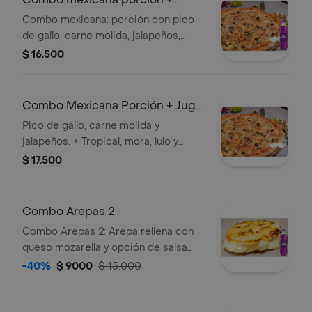
gaseosa
Combo mexicana: porción con pico
de gallo, carne molida, jalapeños,
champiñones, aceitunas y gaseosa
$ 16.500
sabor uva.
Combo Mexicana Porción + Jugo
Hit 350Ml
Pico de gallo, carne molida y
jalapeños. + Tropical, mora, lulo y
mango.
$ 17.500
Combo Arepas 2
Combo Arepas 2: Arepa rellena con
queso mozarella y opción de salsa
napolitana o bechamel, más la
-40%
$ 9000
$ 15.000
combinación que elijas. Incluye
gaseosa Uva Postobón.