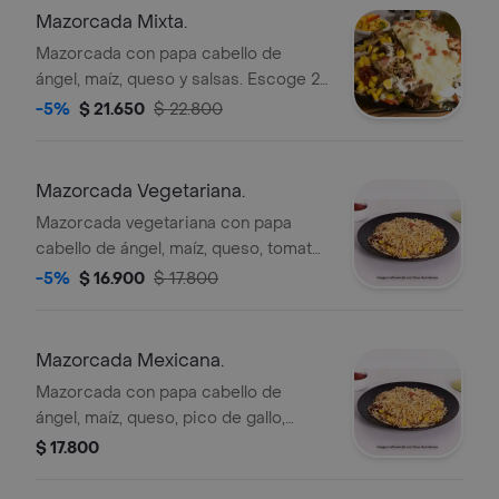
Mazorcada Mixta.
Mazorcada con papa cabello de
ángel, maíz, queso y salsas. Escoge 2
opciones: pollo, carne, tocineta o
-5%
$ 21.650
$ 22.800
chorizo. Acompañada de papas en
cascos.
Mazorcada Vegetariana.
Mazorcada vegetariana con papa
cabello de ángel, maíz, queso, tomate,
cebolla, champiñón, pimentón y
-5%
$ 16.900
$ 17.800
orégano.
Mazorcada Mexicana.
Mazorcada con papa cabello de
ángel, maíz, queso, pico de gallo,
carne molida, frijol refrito y jalapeños.
$ 17.800