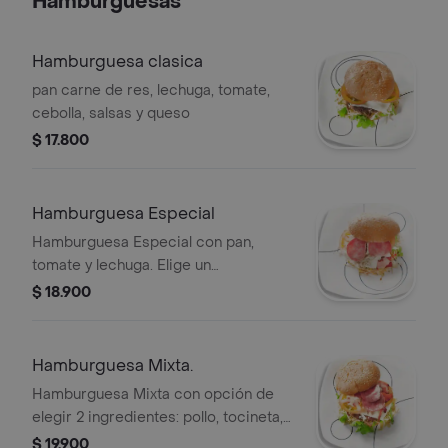
Hamburguesas
Hamburguesa clasica
pan carne de res, lechuga, tomate,
cebolla, salsas y queso
$ 17.800
Hamburguesa Especial
Hamburguesa Especial con pan,
tomate y lechuga. Elige un
ingrediente: pollo, chorizo, champiñón
$ 18.900
o tocineta.
Hamburguesa Mixta.
Hamburguesa Mixta con opción de
elegir 2 ingredientes: pollo, tocineta,
chorizo, champiñón, maíz o jamón.
$ 19.900