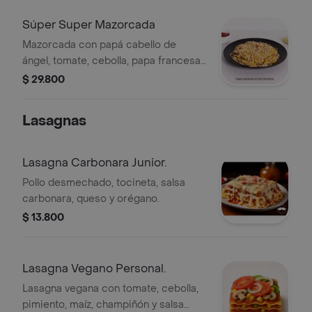
Súper Super Mazorcada
Mazorcada con papá cabello de
ángel, tomate, cebolla, papa francesa,
chorizo, carne, pollo, tocineta y
$ 29.800
champiñón.
Lasagnas
Lasagna Carbonara Junior.
Pollo desmechado, tocineta, salsa
carbonara, queso y orégano.
$ 13.800
Lasagna Vegano Personal.
Lasagna vegana con tomate, cebolla,
pimiento, maíz, champiñón y salsa