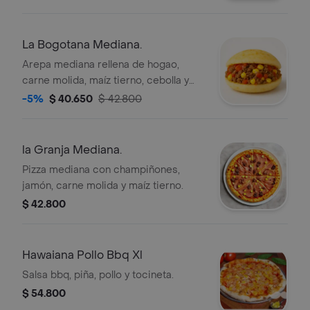
La Bogotana Mediana.
Arepa mediana rellena de hogao,
carne molida, maíz tierno, cebolla y
pimentón.
-5%
$ 40.650
$ 42.800
la Granja Mediana.
Pizza mediana con champiñones,
jamón, carne molida y maíz tierno.
$ 42.800
Hawaiana Pollo Bbq Xl
Salsa bbq, piña, pollo y tocineta.
$ 54.800