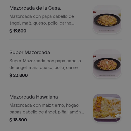
Mazorcada de la Casa.
Mazorcada con papa cabello de
ángel, maíz, queso, pollo, carne,
chorizo y tocineta. Incluye salsas.
$ 19.800
Super Mazorcada
Super Mazorcada con papa cabello
de ángel, maíz, queso, pollo, carne,
tocineta, chorizo, champiñones,
$ 23.800
tomate y cebolla. Incluye salsas
variadas.
Mazorcada Hawaiana
Mazorcada con maíz tierno, hogao,
papas cabello de ángel, piña, jamón,
tocineta y queso, acompañada de
$ 18.800
salsas.