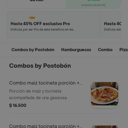
(nuevos usuarios)
Hasta 45% OFF exclusivo Pro
Hasta 40% 
Disfruta por ser Pro de este beneficio en los
Disfruta este de
restaurantes y tiendas más top.
en minutos.
Combos by Postobón
Hamburguesas
Combo
Pizz
Combos by Postobón
Combo maiz tocineta porción +
gaseosa
Porción de maíz y tocineta
acompañada de una gaseosa.
$ 16.500
Combo maiz tocineta porción +