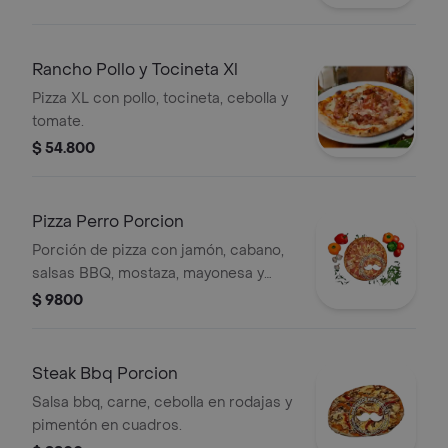
Rancho Pollo y Tocineta Xl
Pizza XL con pollo, tocineta, cebolla y
tomate.
$ 54.800
Pizza Perro Porcion
Porción de pizza con jamón, cabano,
salsas BBQ, mostaza, mayonesa y
papa cabello de ángel.
$ 9800
Steak Bbq Porcion
Salsa bbq, carne, cebolla en rodajas y
pimentón en cuadros.