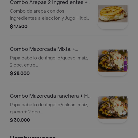
Combo Arepas 2 Ingredientes +
Hit 350Ml
Combo de arepa con dos
ingredientes a elección y Jugo Hit de
350 ml. Incluye opciones de salsa:
$ 17.500
napolitana o bechamel, y queso
mozzarella. Sabores de jugo: tropical,
mora, lulo y mango.
Combo Mazorcada Mixta. +
gaseosa 250 ml
Papa cabello de ángel c/queso, maíz,
2 opc. entre
pollo/carne/tocineta/chorizo + Papas
$ 28.000
en cascos + Gaseosa
Combo Mazorcada ranchera + Hit
350Ml
Papa cabello de ángel c/salsas, maíz,
queso + 2 opc:
pollo/carne/tocineta/chorizo + Papas
$ 30.000
en cascos + Bebida tropical
mora/lulo/mango.