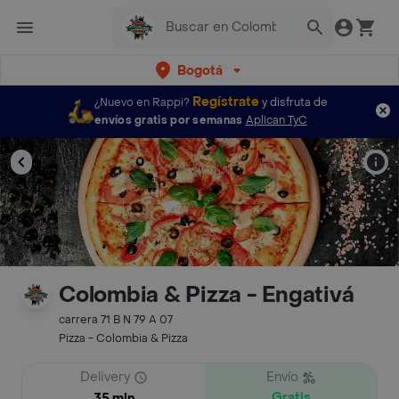
Bogotá
Regístrate
¿Nuevo en Rappi?
y disfruta de
envíos gratis por semanas
Aplican TyC
Colombia & Pizza - Engativá
carrera 71 B N 79 A 07
Pizza - Colombia & Pizza
Delivery
Envío
Gratis
35 min