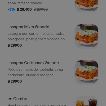
salsa, tamaño grande.
-5%
$ 28.400
$ 29.900
Lasagna Mixta Grande.
Lasagna con carne molida en salsa
bolognesa, pollo y champiñones en
salsa bechamel.
$ 29.900
Lasagna Carbonara Grande.
Pollo desmechado, tocineta, salsa
carbonara, queso y orégano.
$ 29.900
en Combo
Hamburguesa con queso, lechuga y