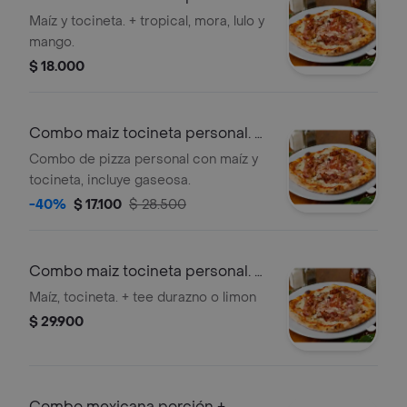
tee
Maíz y tocineta. + tropical, mora, lulo y
mango.
$ 18.000
Combo maiz tocineta personal. +
gaseosa
Combo de pizza personal con maíz y
tocineta, incluye gaseosa.
-40%
$ 17.100
$ 28.500
Combo maiz tocineta personal. +
tee
Maíz, tocineta. + tee durazno o limon
$ 29.900
Combo mexicana porción +