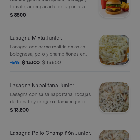
tomate, acompañada de papas a la
francesa, nachos y gaseosa.
$ 8500
Lasagna Mixta Junior.
Lasagna con carne molida en salsa
bolognesa, pollo y champiñones en
salsa bechamel, cubierta con queso
-5%
$ 13.100
$ 13.800
rallado.
Lasagna Napolitana Junior.
Lasagna con salsa napolitana, rodajas
de tomate y orégano. Tamaño junior.
$ 13.800
Lasagna Pollo Champiñón Junior.