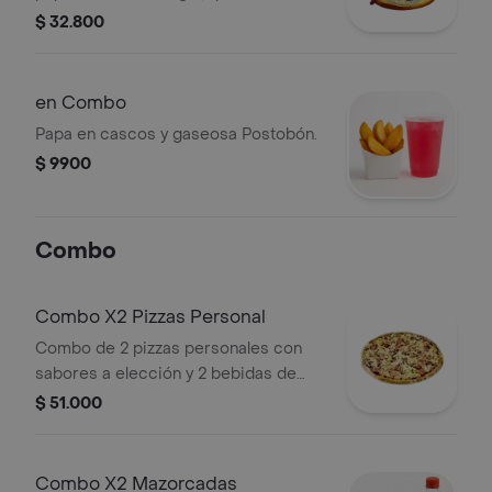
mozzarella, pollo, tocineta, maíz tierno
$ 32.800
y chorizo.
en Combo
Papa en cascos y gaseosa Postobón.
$ 9900
Combo
Combo X2 Pizzas Personal
Combo de 2 pizzas personales con
sabores a elección y 2 bebidas de
250 ml.
$ 51.000
Combo X2 Mazorcadas