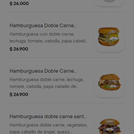
ángel, queso mozzarella, escoger 1
$ 26.000
proteína pollo o chorizo o champiñón
o tocineta o maíz.
Hamburguesa Doble Carne
Ranchera
Hamburguesa con doble carne,
lechuga, tomate, cebolla, papa cabello
de ángel, salsas, queso mozzarella,
$ 26.900
maíz tierno, chorizo y tocineta.
Hamburguesa Doble Carne
Mexicana
Hamburguesa doble carne, lechuga,
tomate, cebolla, papa cabello de
ángel, queso mozzarella, pico de gallo,
$ 26.900
carne molida, frijol y jalapeños.
Hamburguesa doble carne santa
fé
Hamburguesa doble carne, vegetales,
papa cabello de ángel, queso