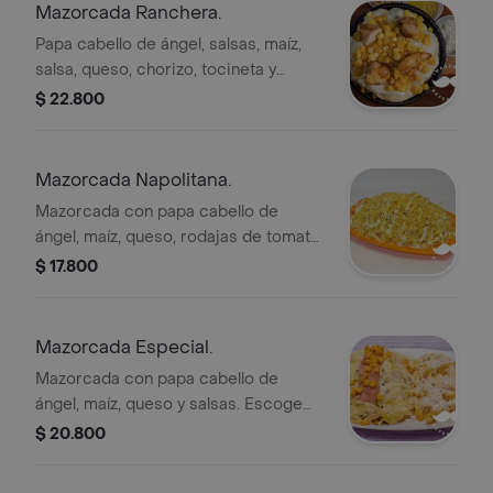
Mazorcada Ranchera.
Papa cabello de ángel, salsas, maíz,
salsa, queso, chorizo, tocineta y
jamón y acompañada de papas en
$ 22.800
cascos
Mazorcada Napolitana.
Mazorcada con papa cabello de
ángel, maíz, queso, rodajas de tomate,
orégano y salsas. Incluye papas en
$ 17.800
casco.
Mazorcada Especial.
Mazorcada con papa cabello de
ángel, maíz, queso y salsas. Escoge
entre pollo, carne, tocineta, chorizo o
$ 20.800
combinación de tocineta.
Acompañada de papas en cascos.