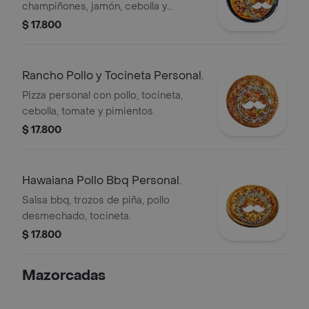
champiñones, jamón, cebolla y
pimentón.
$ 17.800
Rancho Pollo y Tocineta Personal.
Pizza personal con pollo, tocineta,
cebolla, tomate y pimientos.
$ 17.800
Hawaiana Pollo Bbq Personal.
Salsa bbq, trozos de piña, pollo
desmechado, tocineta.
$ 17.800
Mazorcadas