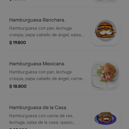
Incluye lechuga, tomate y queso.
Hamburguesa Ranchera.
Hamburguesa con pan, lechuga
crespa, papa cabello de ángel, salsa,
carne 100% res, cebolla, queso,
$ 19.800
tomate, maíz tierno, chorizo y
tocineta.
Hamburguesa Mexicana.
Hamburguesa con pan, lechuga
crespa, papa cabello de ángel, carne
100% res, cebolla, queso, tomate,
$ 18.800
pico de gallo, frijol, jalapeños, salsa,
rodajas de salchicha y maíz.
Hamburguesa de la Casa.
Hamburguesa con carne de res,
lechuga, salsa de la casa, queso,