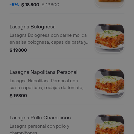
napolitana.
-5%
$ 18.800
$ 19.800
Lasagna Bolognesa
Lasagna Bolognesa con carne molida
en salsa bolognesa, capas de pasta y
queso gratinado.
$ 19.800
Lasagna Napolitana Personal.
Lasagna Napolitana Personal con
salsa napolitana, rodajas de tomate,
orégano y queso gratinado.
$ 19.800
Lasagna Pollo Champiñón
Personal.
Lasagna personal con pollo y
champiñones.