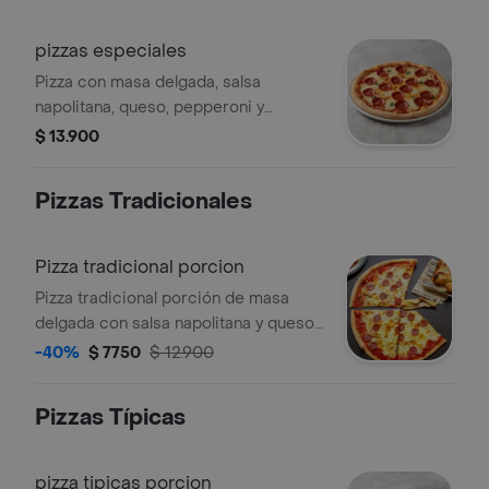
pizzas especiales
Pizza con masa delgada, salsa
napolitana, queso, pepperoni y
albahaca.
$ 13.900
Pizzas Tradicionales
Pizza tradicional porcion
Pizza tradicional porción de masa
delgada con salsa napolitana y queso.
Elige el sabor de tu pizza favorita,
-40%
$ 7750
$ 12.900
como pepperoni.
Pizzas Típicas
pizza tipicas porcion