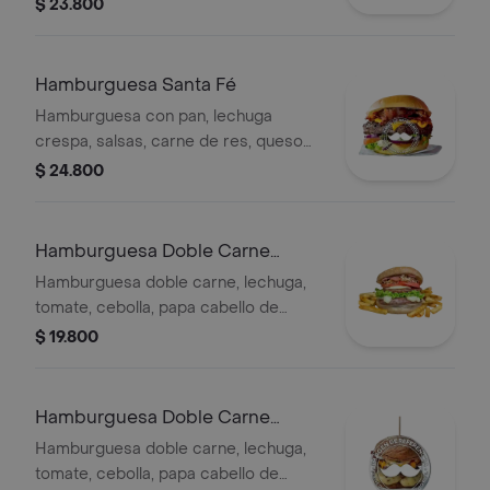
cebolla y tomate en pan con ajonjolí.
$ 23.800
Hamburguesa Santa Fé
Hamburguesa con pan, lechuga
crespa, salsas, carne de res, queso
mozzarella, pollo, tocineta, maíz tierno,
$ 24.800
chorizo y vegetales cabello de ángel.
Hamburguesa Doble Carne
Sencilla
Hamburguesa doble carne, lechuga,
tomate, cebolla, papa cabello de
ángel, salsas y queso mozzarella
$ 19.800
Hamburguesa Doble Carne
Especial
Hamburguesa doble carne, lechuga,
tomate, cebolla, papa cabello de