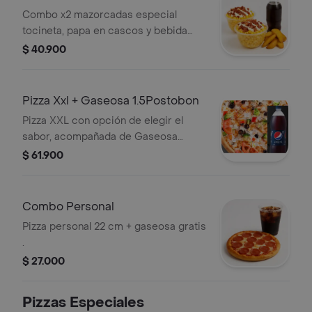
Combo x2 mazorcadas especial
tocineta, papa en cascos y bebida
250 ml a elección.
$ 40.900
Pizza Xxl + Gaseosa 1.5Postobon
Pizza XXL con opción de elegir el
sabor, acompañada de Gaseosa
Postobón de 1.5 litros.
$ 61.900
Combo Personal
Pizza personal 22 cm + gaseosa gratis
.
$ 27.000
Pizzas Especiales