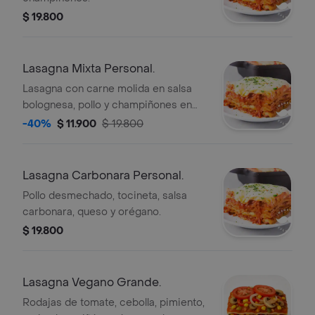
$ 19.800
Lasagna Mixta Personal.
Lasagna con carne molida en salsa
bolognesa, pollo y champiñones en
salsa bechamel.
-40%
$ 11.900
$ 19.800
Lasagna Carbonara Personal.
Pollo desmechado, tocineta, salsa
carbonara, queso y orégano.
$ 19.800
Lasagna Vegano Grande.
Rodajas de tomate, cebolla, pimiento,