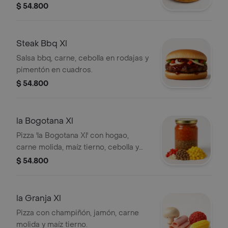
rojo y amarillo.
$ 54.800
Steak Bbq Xl
Salsa bbq, carne, cebolla en rodajas y
pimentón en cuadros.
$ 54.800
la Bogotana Xl
Pizza 'la Bogotana Xl' con hogao,
carne molida, maíz tierno, cebolla y
pimentón.
$ 54.800
la Granja Xl
Pizza con champiñón, jamón, carne
molida y maíz tierno.