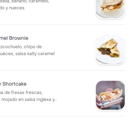
tella, banano, caramelo,
do y nueces.
amel Brownie
zcochuelo, chips de
nueces, salsa salty caramel
y Shortcake
na de fresas frescas,
 mojado en salsa inglesa y
a.