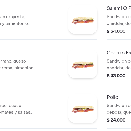
Salami O 
n crujiente,
Sandwich co
a y pimentón o
cheddar, do
tomates y sa
$ 34.000
Chorizo E
rrano, queso
Sandwich co
 crema, pimentón
cheddar, doble c
 casa.
tomates y sa
$ 43.000
Pollo
lce, queso
Sandwich co
omates y salsas
cebolla, que
$ 24.000