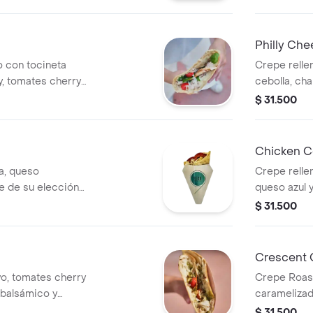
reducción d
Philly Ch
 con tocineta
Crepe relle
, tomates cherry,
cebolla, c
.
pimentones
$ 31.500
Chicken C
a, queso
Crepe rellen
te de su elección
queso azul y
s o jamón).
holandesa.
$ 31.500
Crescent 
vo, tomates cherry
Crepe Roast
 balsámico y
caramelizad
y mayo PEAK
$ 31.500