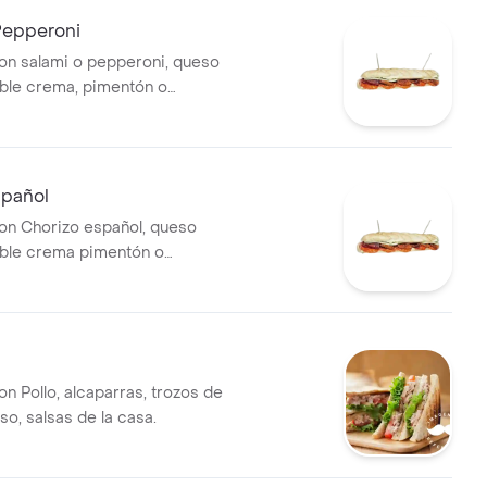
Pepperoni
n salami o pepperoni, queso
ble crema, pimentón o
lsas de la casa.
spañol
n Chorizo español, queso
rema pimentón o
lsas de la casa.
n Pollo, alcaparras, trozos de
so, salsas de la casa.