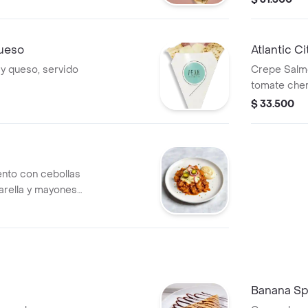
ueso
Atlantic Ci
y queso, servido
Crepe Salm
tomate cher
de cebollin
$ 33.500
ento con cebollas
arella y mayonesa
ado con rodajas de
Banana Spl