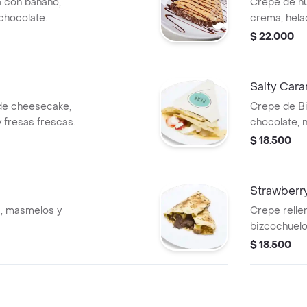
a con banano,
Crepe de nu
chocolate.
crema, hela
$ 22.000
Salty Car
 de cheesecake,
Crepe de Bi
 fresas frescas.
chocolate, 
$ 18.500
Strawberr
a, masmelos y
Crepe relle
bizcochuelo
crema batid
$ 18.500