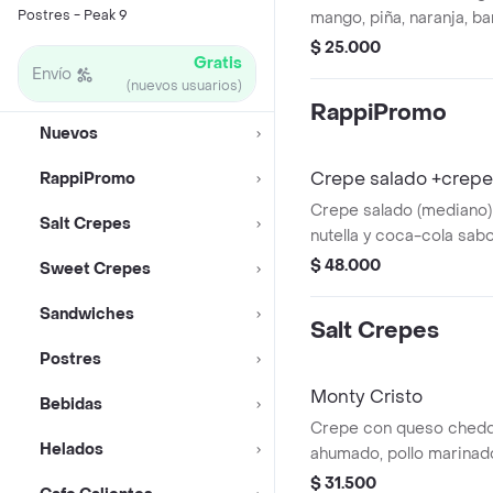
Postres - Peak 9
mango, piña, naranja, b
coco decorado con coc
$ 25.000
Gratis
Envío
(nuevos usuarios)
RappiPromo
Nuevos
Crepe salado +crepe 
RappiPromo
Crepe salado (mediano)
Salt Crepes
nutella y coca-cola sabo
$ 48.000
Sweet Crepes
Sandwiches
Salt Crepes
Postres
Monty Cristo
Bebidas
Crepe con queso chedd
Helados
ahumado, pollo marinado
mermelada de frambues
$ 31.500