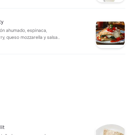
ty
ón ahumado, espinaca,
ry, queso mozzarella y salsa
o
it