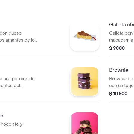
Galleta c
 con queso
Galleta con
 los amantes de los
macadamia
$ 9000
Brownie
 una porción de
Brownie de 
mantes del
con un toqu
$ 10.500
es
chocolate y