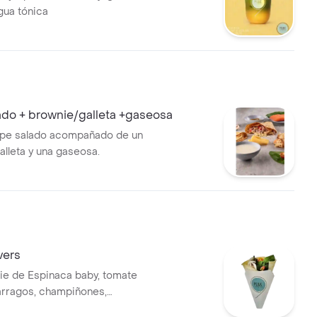
gua tónica
ado + brownie/galleta +gaseosa
epe salado acompañado de un
alleta y una gaseosa.
vers
baby, tomate
árragos, champiñones,
 de aceite de oliva y