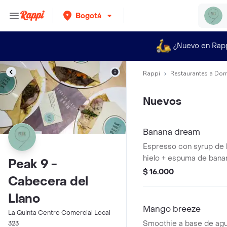
Bogotá
¿Nuevo en Rap
Rappi
Restaurantes a Dom
Nuevos
Banana dream
Espresso con syrup de 
hielo + espuma de bana
Peak 9 -
$ 16.000
Cabecera del
Llano
Mango breeze
La Quinta Centro Comercial Local
Smoothie a base de agu
323