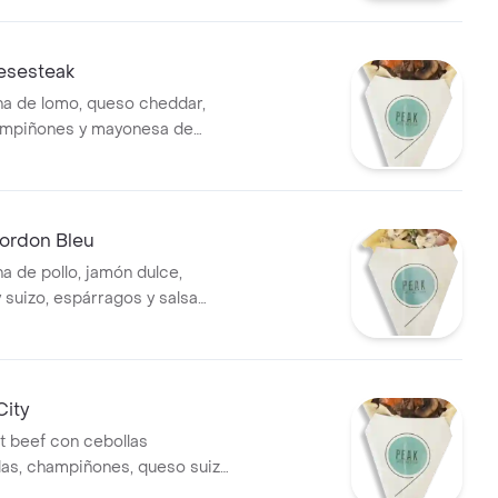
e balsámico.
eesesteak
na de lomo, queso cheddar,
hampiñones y mayonesa de
.
ordon Bleu
a de pollo, jamón dulce,
 suizo, espárragos y salsa
City
 beef con cebollas
as, champiñones, queso suizo
 9.