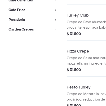
Cafe Calientes
Cafe Frias
Turkey Club
Panaderia
Crepe de Pavo ahumado
crocante, espinaca baby
Garden Crepes
queso suizo y mayonesa
$ 31.500
Pizza Crepe
Crepe de Salsa marinar
mozarella, un ingredien
(pepperoni, champiñone
$ 31.500
Pesto Turkey
Crepe de Mozarella, pa
orgánico, reducción de
pesto PEAK 9.
$ 31.500