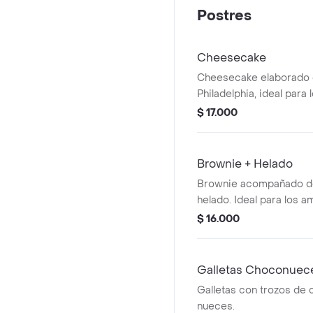
Postres
Cheesecake
Cheesecake elaborado
Philadelphia, ideal para
postres cremosos.
$ 17.000
Brownie + Helado
Brownie acompañado de
helado. Ideal para los a
chocolate.
$ 16.000
Galletas Choconuec
Galletas con trozos de 
nueces.