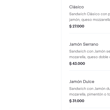
Clásico
Sandwich Clásico con pa
jamón, queso mozzarell
tomates.
$ 27.000
Jamón Serrano
Sandwich con Jamón se
mozarella, queso doble
o tomates y salsas de la
$ 43.000
Jamón Dulce
Sandwich con Jamón du
mozarella, pimentón o t
de la casa.
$ 31.000