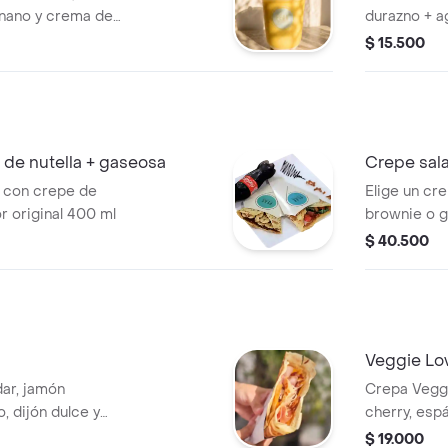
anano y crema de
durazno + a
o deshidratado
$ 15.500
de nutella + gaseosa
Crepe sal
 con crepe de
Elige un cr
r original 400 ml
brownie o g
$ 40.500
Veggie Lo
ar, jamón
Crepa Veggie de Espinaca 
, dijón dulce y
cherry, esp
a.
acompañados
$ 19.000