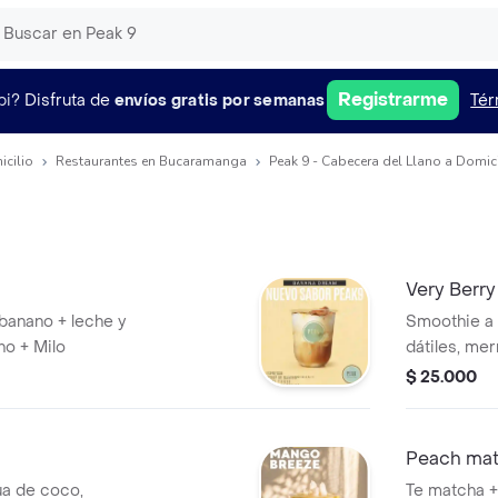
Registrarme
pi?
Disfruta de
envíos gratis por semanas
Tér
icilio
Restaurantes en Bucaramanga
Peak 9 - Cabecera del Llano a Domici
Very Berry
banano + leche y
Smoothie a 
no + Milo
dátiles, me
griego
$ 25.000
Peach mat
a de coco,
Te matcha +