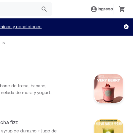
Ingreso
minos y condiciones
lio
base de fresa, banano,
rmelada de mora y yogurt
cha fizz
 syrup de durazno + jugo de