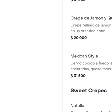
Crepe de Jamón y Q
Crepe relleno de jamón 
en un práctico cono.
$ 20.000
Mexican Style
Cerdo cocido a fuego l
encurtidas, queso mozz
de chile morita. Decor
$ 31.500
jalapeño.
Sweet Crepes
Nutella