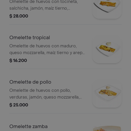
Omelette de huevos con tocineta,
salchicha, jamón, maíz tierno,
champiñones, queso mozzarella y
$ 28.000
arepa o pan.
Omelette tropical
Omelette de huevos con maduro,
queso mozzarella, maíz tierno y arepa
o pan.
$ 16.200
Omelette de pollo
Omelette de huevos con pollo,
verduras, jamón, queso mozzarella,
champiñones y arepa o pan.
$ 25.000
Omelette zamba