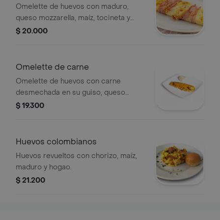
Omelette de huevos con maduro,
queso mozzarella, maíz, tocineta y
arepa o pan.
$ 20.000
Omelette de carne
Omelette de huevos con carne
desmechada en su guiso, queso
mozzarella y arepa o pan.
$ 19.300
Huevos colombianos
Huevos revueltos con chorizo, maíz,
maduro y hogao.
$ 21.200