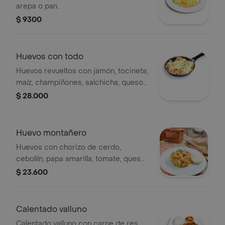
arepa o pan.
$ 9300
Huevos con todo
Huevos revueltos con jamón, tocineta,
maíz, champiñones, salchicha, queso y
arepa o pan.
$ 28.000
Huevo montañero
Huevos con chorizo de cerdo,
cebollín, papa amarilla, tomate, queso
mozzarella y arepa o pan.
$ 23.600
Calentado valluno
Calentado valluno con carne de res,