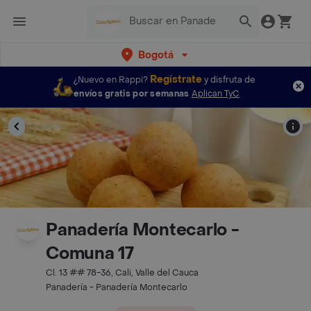
Bogotá
Regístrate
¿Nuevo en Rappi?
y disfruta de
envíos gratis por semanas
Aplican TyC
Panadería Montecarlo -
Comuna 17
Cl. 13 ## 78-36, Cali, Valle del Cauca
Panadería - Panadería Montecarlo