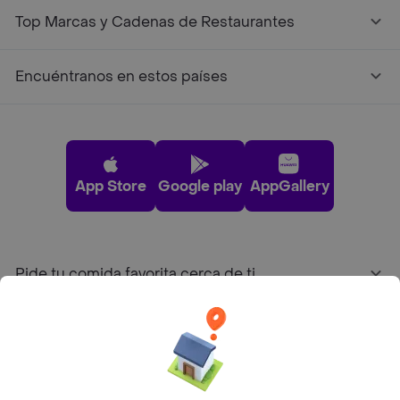
Top Marcas y Cadenas de Restaurantes
Encuéntranos en estos países
App Store
Google play
AppGallery
Pide tu comida favorita cerca de ti
Categorías
Únete a Rappi