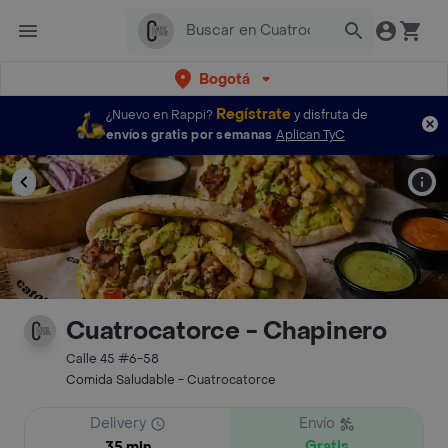
Bogotá
Regístrate
¿Nuevo en Rappi?
y disfruta de
envíos gratis por semanas
Aplican TyC
Cuatrocatorce - Chapinero
Calle 45 #6-58
Comida Saludable - Cuatrocatorce
Delivery
Envío
Gratis
35 min