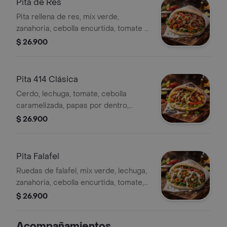
Pita de Res
Pita rellena de res, mix verde,
zanahoria, cebolla encurtida, tomate y
berenjena ahumada.
$ 26.900
Pita 414 Clásica
Cerdo, lechuga, tomate, cebolla
caramelizada, papas por dentro,
berenjena ahumada y alioli 414
$ 26.900
Pita Falafel
Ruedas de falafel, mix verde, lechuga,
zanahoria, cebolla encurtida, tomate,
pepino, salsa de yogur y hierbabuena
$ 26.900
Acompañamientos