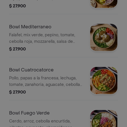
fileteadas, queso parmesano y salsa
$ 27.900
teriyaki de panela.
Bowl Mediterraneo
Falafel, mix verde, pepino, tomate,
cebolla roja, mozzarella, salsa de
yogur griego y berenjena ahumada
$ 27.900
Bowl Cuatrocatorce
Pollo, papas a la francesa, lechuga,
tomate, zanahoria, aguacate, cebolla
caramelizada, alioli y berenjena
$ 27.900
ahumada
Bowl Fuego Verde
Cerdo, arroz, cebolla encurtida,