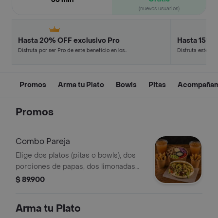
(nuevos usuarios)
Hasta 20% OFF exclusivo Pro
Hasta 15% 
Disfruta por ser Pro de este beneficio en los
Disfruta este de
restaurantes y tiendas más top.
en minutos.
Promos
Arma tu Plato
Bowls
Pitas
Acompañam
Promos
Combo Pareja
Elige dos platos (pitas o bowls), dos
porciones de papas, dos limonadas
de panela y 2 minipitas para
$ 89.900
compartir.
Arma tu Plato