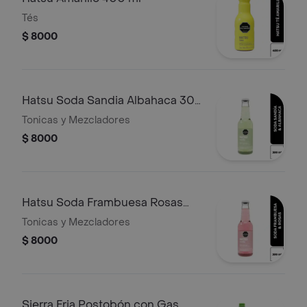
Tés
$ 8000
Hatsu Soda Sandia Albahaca 300
ml
Tonicas y Mezcladores
$ 8000
Hatsu Soda Frambuesa Rosas
300 ml
Tonicas y Mezcladores
$ 8000
Sierra Fria Postobón con Gas