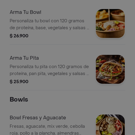
Arma Tu Bowl
Personaliza tu bowl con 120 gramos
de proteína, base, vegetales y salsas a
elección.
$ 26.900
Arma Tu Pita
Personaliza tu pita con 120 gramos de
proteína, pan pita, vegetales y salsas a
elección.
$ 25.900
Bowls
Bowl Fresas y Aguacate
Fresas, aguacate, mix verde, cebolla
roja, pollo a la plancha, almendras