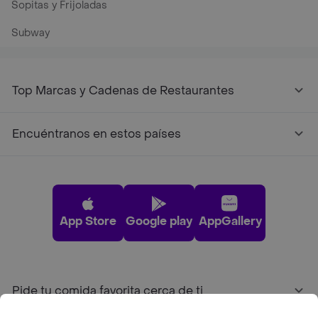
Sopitas y Frijoladas
Subway
Top Marcas y Cadenas de Restaurantes
Encuéntranos en estos países
App Store
Google play
AppGallery
Pide tu comida favorita cerca de ti