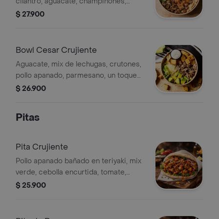
cilantro, aguacate, champiñones,
chips de pita y salsa habanera
$ 27.900
Bowl Cesar Crujiente
Aguacate, mix de lechugas, crutones,
pollo apanado, parmesano, un toque
de limón y salsa césar.
$ 26.900
Pitas
Pita Crujiente
Pollo apanado bañado en teriyaki, mix
verde, cebolla encurtida, tomate,
zanahoria y salsa habanera
$ 25.900