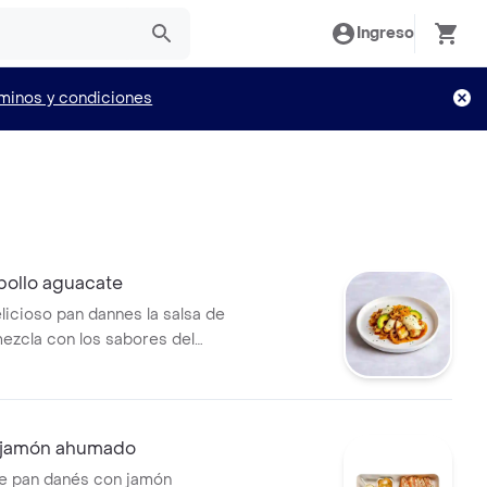
Ingreso
minos y condiciones
o
pollo aguacate
licioso pan dannes la salsa de
mezcla con los sabores del
lla, la pechuga de pollo, las
ramelizadas y aguacate.
 jamón ahumado
e pan danés con jamón