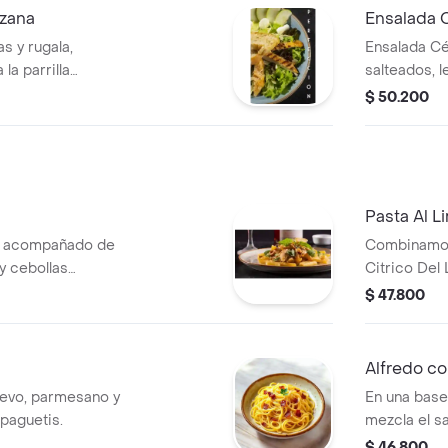
nzana
Ensalada 
s y rugala,
Ensalada C
la parrilla
salteados, 
de manzana,
la casa.
$ 50.200
 vinagreta de
Pasta Al L
lla acompañado de
Combinamos 
Citrico Del
a salsa alfredo
Ahumado De
$ 47.800
Que Salte
Champinone
De Mantequi
Alfredo co
Ponerle Un
evo, parmesano y
En una base
Albahaca Q
spaguetis.
mezcla el s
Experiment
finas julianas de pollo a la parrilla
$ 46.800