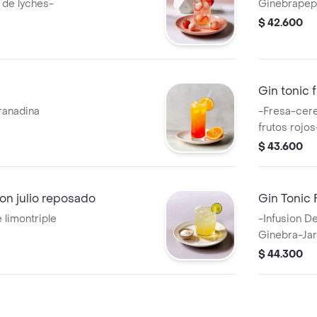
 de lyches-
Ginebrapep
$ 42.600
Gin tonic f
ranadina
-Fresa-cer
frutos rojo
$ 43.600
on julio reposado
Gin Tonic 
 limontriple
-Infusion D
Ginebra-Ja
$ 44.300