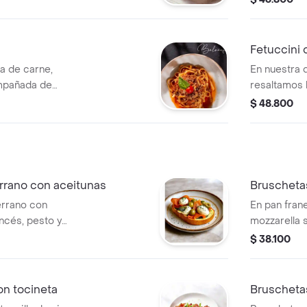
terminado 
Fetuccini 
a de carne,
En nuestra d
ompañada de
resaltamos 
español con 
$ 48.800
el sabor de 
toque de cil
rrano con aceitunas
Bruscheta
errano con
En pan frane
ncés, pesto y
mozzarella 
ala.
chorizo esp
$ 38.100
tomate y el 
on tocineta
Bruscheta