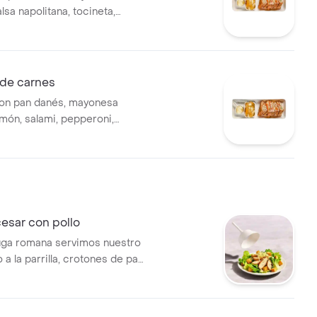
sa napolitana, tocineta,
imentón fresco.
de carnes
on pan danés, mayonesa
món, salami, pepperoni,
ineta.
esar con pollo
uga romana servimos nuestro
 a la parrilla, crotones de pan
on nuestra vinagreta cesar y
e parmesano.