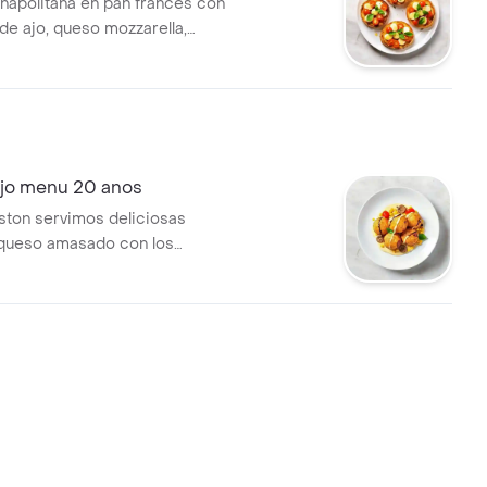
napolitana en pan francés con
de ajo, queso mozzarella,
ry, albahaca y queso
lejo menu 20 anos
ston servimos deliciosas
 queso amasado con los
 de nuestra pizza alejo;
, tomate, cabano, peperoni,
no. aderezado con una
rema balsamica de mango y