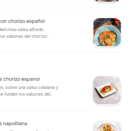
con un toque de parmesano.
con chorizo español
eliciosa salsa alfredo
los sabores del chorizo
lo crocante de la tocineta y
la cebolla confitada con un
antro.
s chorizo espanol
s, sobre una salsa catalana y
se funden los sabores del
anol con lo refrescante del
aroma del cilantro.
s napolitana