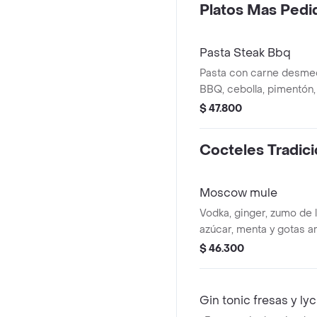
Platos Mas Pedi
Pasta Steak Bbq
Pasta con carne desme
BBQ, cebolla, pimentón
aceitunas verdes y negra
$ 47.800
Cocteles Tradici
Moscow mule
Vodka, ginger, zumo de 
azúcar, menta y gotas a
en vaso de cobre.
$ 46.300
Gin tonic fresas y ly