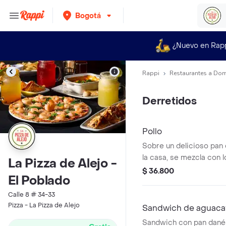
Bogotá
¿Nuevo en Rap
Rappi
Restaurantes a Dom
Derretidos
Pollo
Sobre un delicioso pan 
la casa, se mezcla con 
La Pizza de Alejo -
queso mozzarella, el pol
$ 36.800
El Poblado
champiñones salteados
Calle 8 # 34-33
Pizza - La Pizza de Alejo
Sandwich de aguaca
Sandwich con pan danés