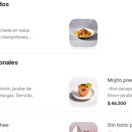
dos
chada en salsa
, champiñones,
s, y cilantro.
onales
Mojito pr
limón, jarabe de
-Ron zacap
margas. Servido
limon-jara
$ 46.300
chee
Gin tonic 