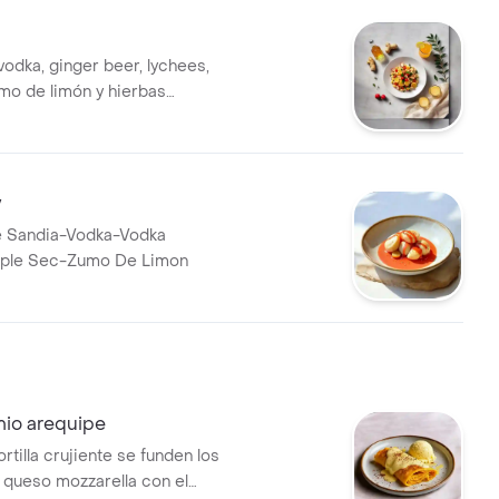
vodka, ginger beer, lychees,
umo de limón y hierbas
omo laurel y tomillo.
y
De Sandia-Vodka-Vodka
riple Sec-Zumo De Limon
mio arequipe
rtilla crujiente se funden los
 queso mozzarella con el