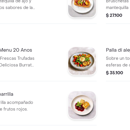
equilla de ajo y
Bruschetas 
los sabores de las
mantequilla 
 de la tocineta,
tomate cher
$ 27.100
parmesano.
 Menu 20 Anos
Palla di a
Frescas Trufadas
Sobre un to
Deliciosa Burrata
esferas de
anica De Higos,
ingredientes
$ 35.100
n Nueces
champinones
herry Y Toston
y maiz tier
deliciosa c
arrilla
albahaca.
rilla acompañado
 frutos rojos.