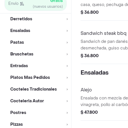
Gratis
Envío
casa, queso, pechuga de
(nuevos usuarios)
y la cebolla caramelizad
$ 36.800
Derretidos
Ensaladas
Sandwich steak bbq
Sandwich de pan danés,
Pastas
desmechada, guiso cub
Bruschetas
queso.
$ 36.800
Entradas
Ensaladas
Platos Mas Pedidos
Cocteles Tradicionales
Alejo
Ensalada con mezcla de
Cocteleria Autor
vinagreta, pollo al carbó
tomate cherry, tocineta
$ 47.800
Postres
trozos y parmesano.
Pizzas