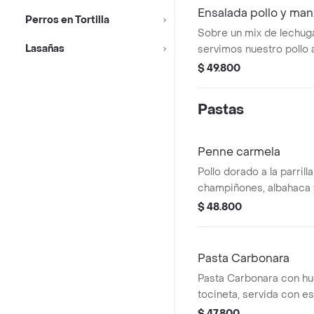
Ensalada pollo y ma
Perros en Tortilla
Sobre un mix de lechuga
Lasañas
servimos nuestro pollo a 
acompañado de lonjas 
$ 49.800
almendras, boccocino y
queso azul.
Pastas
Penne carmela
Pollo dorado a la parri
champiñones, albahaca y cebollas
caramelizadas en nuestr
$ 48.800
con un toque de vino.
Pasta Carbonara
Pasta Carbonara con hu
tocineta, servida con e
$ 47.800