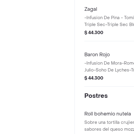
Zagal
-Infusion De Pina - Tom
Triple Sec-Triple Sec 
Limon-Amaretto
$ 44.300
Baron Rojo
-Infusion De Mora-Rom
Julio-Soho De Lyches-
De Limon-Escarchado D
$ 44.300
Rosado
Postres
Roll bohemio nutela
Sobre una tortilla cruji
sabores del queso mozza