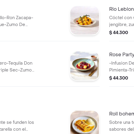
Rio Leblon
illo-Ron Zacapa-
Cóctel con 
Blue-Zumo De
jengibre, z
aromáticas c
$ 44.300
Rose Part
ero-Tequila Don
-Infusion 
Triple Sec-Zumo
Pimienta-T
e Sal De Vino
$ 44.300
Roll bohe
ente se funden los
Sobre una to
rella con el
sabores del