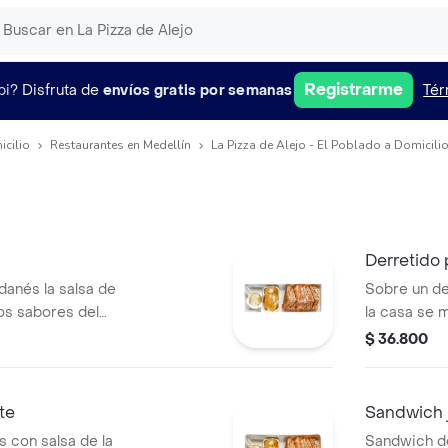
Registrarme
pi?
Disfruta de
envíos gratis por semanas
Tér
icilio
Restaurantes en Medellín
La Pizza de Alejo - El Poblado a Domicili
Derretido 
danés la salsa de
Sobre un de
los sabores del
la casa se 
lo al carbón y los
queso mozare
$ 36.800
.
cebollas ca
te
Sandwich
 con salsa de la
Sandwich d