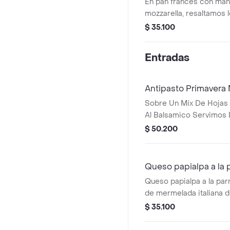
En pan frances con mant
mozzarella, resaltamos 
ciruelas con lo crocante
$ 35.100
rugula y parmesano.
Entradas
Antipasto Primavera
Sobre Un Mix De Hojas 
Al Balsamico Servimos 
De Bufala Con Miel Org
$ 50.200
Finalmente Servida Co
Garrapinadas, Tomate C
Trufado.
Queso papialpa a la p
Queso papialpa a la par
de mermelada italiana de
$ 35.100