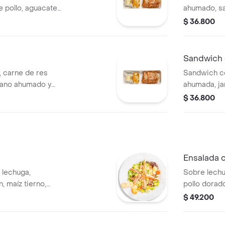
 pollo, aguacate
ahumado, sal
a.
tomates y p
$ 36.800
Sandwich 
 carne de res
Sandwich c
ano ahumado y
ahumada, ja
queso y toc
$ 36.800
Ensalada c
 lechuga,
Sobre lech
n, maíz tierno,
pollo dorado
, aguacate en
aderezado c
$ 49.200
un toque d