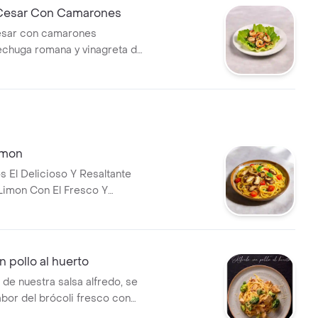
Cesar Con Camarones
ésar con camarones
lechuga romana y vinagreta de
imon
El Delicioso Y Resaltante
 Limon Con El Fresco Y
 Nuestro Pollo Al Carbon
amos Acompanado De
s, Tomate Cherry, Un Toque
lla De Ajo, Para Finalmente
n pollo al huerto
 Toque De Parmesano Y
 de nuestra salsa alfredo, se
ue Le Dan El Gusto De
abor del brócoli fresco con
ar Nuevos Sabores.