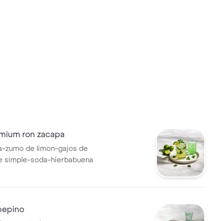
emium ron zacapa
a-zumo de limon-gajos de
be simple-soda-hierbabuena
pepino