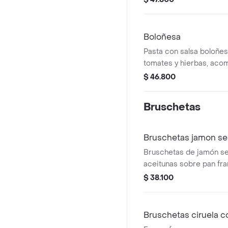
Boloñesa
Pasta con salsa boloñes
tomates y hierbas, ac
parmesano.
$ 46.800
Bruschetas
Bruschetas jamon se
Bruschetas de jamón s
aceitunas sobre pan fra
queso mozzarella de búf
$ 38.100
Bruschetas ciruela c