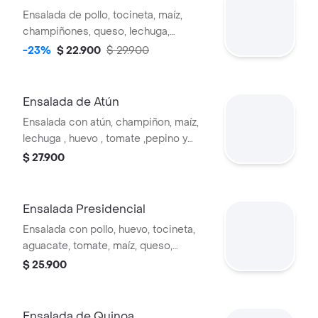
Ensalada de pollo, tocineta, maíz,
champiñones, queso, lechuga,
aderezo de la casa
-23%
$ 22.900
$ 29.900
Ensalada de Atún
Ensalada con atún, champiñon, maíz,
lechuga , huevo , tomate ,pepino y
salsa de la casa con queso
$ 27.900
parmesano
Ensalada Presidencial
Ensalada con pollo, huevo, tocineta,
aguacate, tomate, maíz, queso,
lechuga, vinagreta de mostaza.
$ 25.900
Ensalada de Quinoa