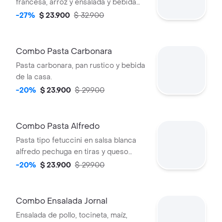
francesa, arroz y ensalada y bebida
de la casa gratis
-27%
$ 23.900
$ 32.900
Combo Pasta Carbonara
Pasta carbonara, pan rustico y bebida
de la casa.
-20%
$ 23.900
$ 29.900
Combo Pasta Alfredo
Pasta tipo fetuccini en salsa blanca
alfredo pechuga en tiras y queso
parmesano, pan rústico y bebida de la
-20%
$ 23.900
$ 29.900
casa.
Combo Ensalada Jornal
Ensalada de pollo, tocineta, maíz,