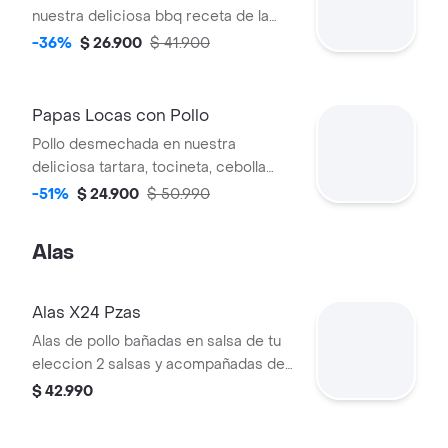
nuestra deliciosa bbq receta de la
casa, cebolla grille, maiz, maduritos
-36%
$ 26.900
$ 41.900
fritos, en camada en papa francesa y
queso rayado. con bebida de la casa.
Papas Locas con Pollo
Pollo desmechada en nuestra
deliciosa tartara, tocineta, cebolla
grille, chorizo, maiz, encamada en
-51%
$ 24.900
$ 50.990
papa francesa y gratinado en queso
rayado. bebida de la casa.
Alas
Alas X24 Pzas
Alas de pollo bañadas en salsa de tu
eleccion 2 salsas y acompañadas de
papa francesa. acompañado de
$ 42.990
tártara y piña.