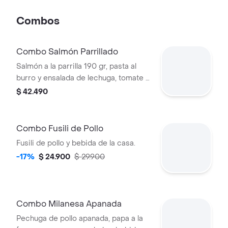
Combos
Combo Salmón Parrillado
Salmón a la parrilla 190 gr, pasta al
burro y ensalada de lechuga, tomate y
aguacate
$ 42.490
Combo Fusili de Pollo
Fusili de pollo y bebida de la casa.
-17%
$ 24.900
$ 29.900
Combo Milanesa Apanada
Pechuga de pollo apanada, papa a la