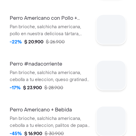
Perro Americano con Pollo +
Bebida de la Casa
Pan brioche, salchicha americana,
pollo en nuestra deliciosa tártara,
cebolla a tu eleccion, palitos de papa,
-22%
$ 20.900
$ 26.900
salsas y papa francesa. Bebida de la
casa
Perro #nadacorriente
Pan brioche, salchicha americana,
cebolla a tu eleccion, queso gratinado
mozarella, carne desmechada en
-17%
$ 23.900
$ 28.900
nuestra salsa bbq especial, salsas y
papa francesa.
Perro Americano + Bebida
Pan brioche, salchicha americana,
cebolla a tu eleccion, palitos de papa,
queso gratinado mozarella, salsas y
-45%
$ 16.900
$ 30.900