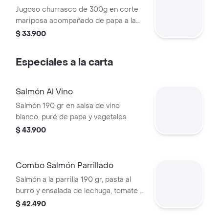
Jugoso churrasco de 300g en corte
mariposa acompañado de papa a la
francesa y ensalada con aguacate,
$ 33.900
bebida de la casa.
Especiales a la carta
Salmón Al Vino
Salmón 190 gr en salsa de vino
blanco, puré de papa y vegetales
$ 43.900
Combo Salmón Parrillado
Salmón a la parrilla 190 gr, pasta al
burro y ensalada de lechuga, tomate y
aguacate
$ 42.490