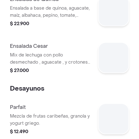
Ensalada a base de quinoa, aguacate,
maíz, albahaca, pepino, tomate,
repollo morado, queso reinoso.
$ 22.900
Vinagreta de la casa.
Ensalada Cesar
Mix de lechuga con pollo
desmechado , aguacate , y crotones
de pan en salsa de la casa
$ 27.000
acompañado de milanesa de pollo
apanada en tiras.
Desayunos
Parfait
Mezcla de frutas caribeñas, granola y
yogurt griego.
$ 12.490