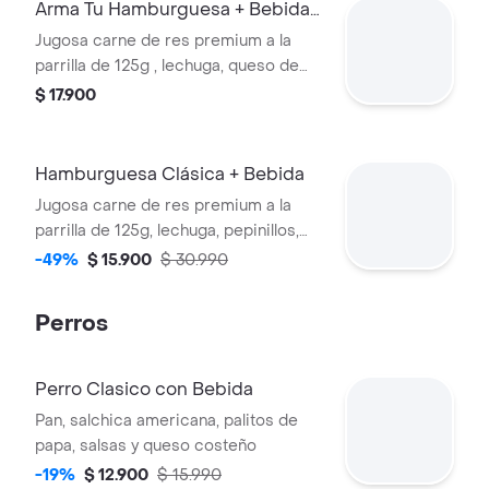
Arma Tu Hamburguesa + Bebida
de la Casa
Jugosa carne de res premium a la
parrilla de 125g , lechuga, queso de
mozarella, queso chedar, tomate,
$ 17.900
cebolla a tu eleccion y salsas de la
casa, acompañado de papa a la
francesa . Incluye una tartara y una
Hamburguesa Clásica + Bebida
piña.
Jugosa carne de res premium a la
parrilla de 125g, lechuga, pepinillos,
queso de mozarella, queso chedar,
-49%
$ 15.900
$ 30.990
tomate, cebolla a tu eleccion, salsas
de la casa, acompañado de papa a la
Perros
francesa . Incluye una tartara y una
piña . Acompañado de bebida de la
casa.
Perro Clasico con Bebida
Pan, salchica americana, palitos de
papa, salsas y queso costeño
-19%
$ 12.900
$ 15.990