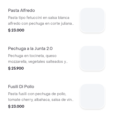
Pasta Alfredo
Pasta tipo fetuccini en salsa blanca
alfredo con pechuga en corte julianas,
queso parmesano y pan rústico.
$ 23.000
Pechuga a la Junta 2.0
Pechuga en tocineta, queso
mozzarella, vegetales salteados y
puré de papa.
$ 25.900
Fusili Di Pollo
Pasta fusili con pechuga de pollo,
tomate cherry, albahaca, salsa de vino
blanco, queso reinoso y tocineta.
$ 23.000