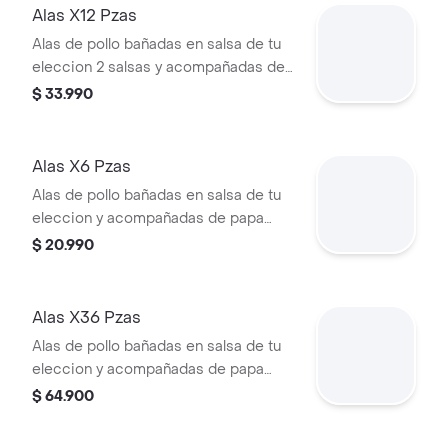
Alas X12 Pzas
Alas de pollo bañadas en salsa de tu
eleccion 2 salsas y acompañadas de
papa francesa. acompañado de
$ 33.990
tártara y piña.
Alas X6 Pzas
Alas de pollo bañadas en salsa de tu
eleccion y acompañadas de papa
francesa. acompañado de tártara y
$ 20.990
piña.
Alas X36 Pzas
Alas de pollo bañadas en salsa de tu
eleccion y acompañadas de papa
francesa. acompañado de tártara y
$ 64.900
piña.