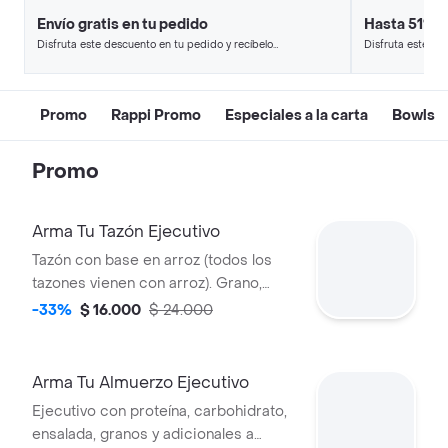
Envío gratis en tu pedido
Hasta 51% 
Disfruta este descuento en tu pedido y recíbelo
Disfruta este de
en minutos.
en minutos.
Promo
Rappi Promo
Especiales a la carta
Bowls
Promo
Arma Tu Tazón Ejecutivo
Tazón con base en arroz (todos los
tazones vienen con arroz). Grano,
ensalada, proteína, carbohidrato y
-33%
$ 16.000
$ 24.000
salsa a elección; acompañado de
bebida de la casa GRATIS
Arma Tu Almuerzo Ejecutivo
Ejecutivo con proteína, carbohidrato,
ensalada, granos y adicionales a