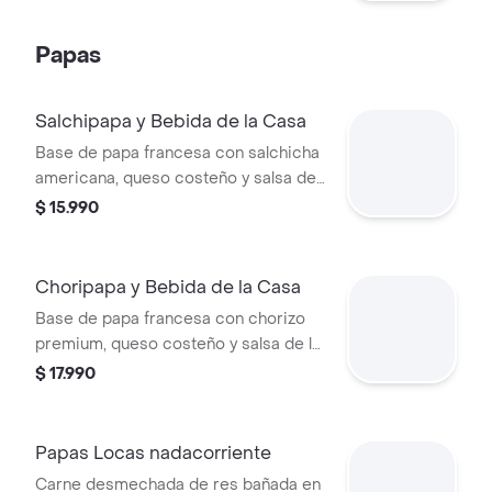
papa francesa. Con bebida de la casa
Papas
Salchipapa y Bebida de la Casa
Base de papa francesa con salchicha
americana, queso costeño y salsa de
la casa.
$ 15.990
Choripapa y Bebida de la Casa
Base de papa francesa con chorizo
premium, queso costeño y salsa de la
casa.
$ 17.990
Papas Locas nadacorriente
Carne desmechada de res bañada en