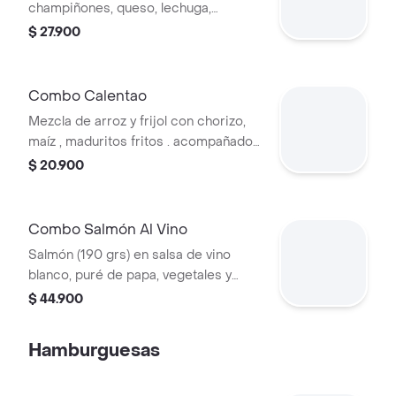
champiñones, queso, lechuga,
aderezo de la casa y jugo.
$ 27.900
Combo Calentao
Mezcla de arroz y frijol con chorizo,
maíz , maduritos fritos . acompañado
de huevo frito y arepa .
$ 20.900
Combo Salmón Al Vino
Salmón (190 grs) en salsa de vino
blanco, puré de papa, vegetales y
bebida de la casa.
$ 44.900
Hamburguesas