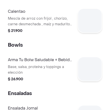
Calentao
Mescla de arroz con frijol , chorizo,
carne desmechada , maíz y madurito .
acompañado de huevo frito y arepa
$ 21.900
Bowls
Arma Tu Bolw Saludable + Bebida
de la Casa
Base, salsa, proteína y toppings a
elección
$ 26.900
Ensaladas
Ensalada Jornal