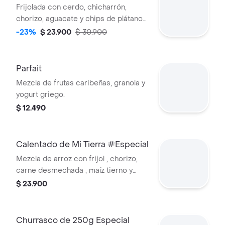
Frijolada con cerdo, chicharrón,
chorizo, aguacate y chips de plátano
maduro acompañado de arroz y
-23%
$ 23.900
$ 30.900
bebida de la casa gratis
Parfait
Mezcla de frutas caribeñas, granola y
yogurt griego.
$ 12.490
Calentado de Mi Tierra #Especial
Mezcla de arroz con frijol , chorizo,
carne desmechada , maíz tierno y
maduritos fritos acompañado de
$ 23.900
huevo frito y arepa .
Churrasco de 250g Especial