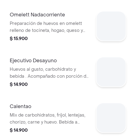
Omelett Nadacorriente
Preparación de huevos en omelett
relleno de tocineta, hogao, queso y
maiz. acompañado de arepa, fruta y
$ 15.900
bebida.
Ejecutivo Desayuno
Huevos al gusto, carbohidrato y
bebida . Acompañado con porción de
fruta.
$ 14.900
Calentao
Mix de carbohidratos, fríjol, lentejas,
chorizo, carne y huevo. Bebida a
elección.
$ 14.900