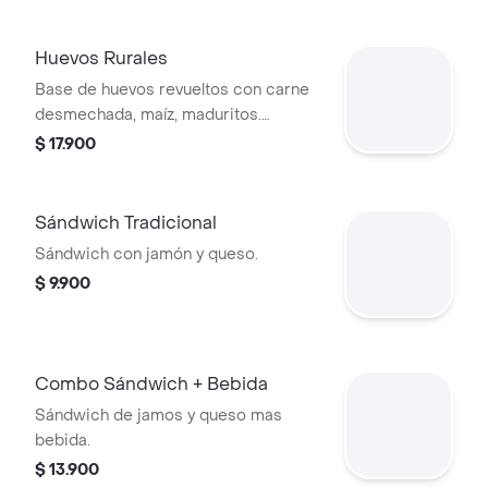
Huevos Rurales
Base de huevos revueltos con carne
desmechada, maíz, maduritos.
acompañado de arepa y bebida de la
$ 17.900
casa.
Sándwich Tradicional
Sándwich con jamón y queso.
$ 9.900
Combo Sándwich + Bebida
Sándwich de jamos y queso mas
bebida.
$ 13.900