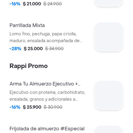
elección y bebida.
-16%
$ 21.000
$ 24.900
Parrillada Mixta
Lomo fino, pechuga, papa criolla,
maduro, ensalada acompañada de
bebida de la casa
-28%
$ 25.000
$ 34.900
Rappi Promo
Arma Tu Almuerzo Ejecutivo +
Sopa
Ejecutivo con proteína, carbohidrato,
ensalada, granos y adicionales a
elección; acompañado de bebida y
-16%
$ 25.900
$ 30.900
sopa (o crema) del día.
Frijolada de almuerzo #Especial