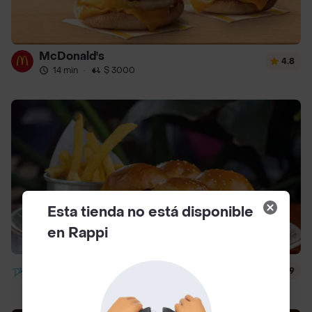
McDonald's
4.8
14 min
·
$ 3000
Esta tienda no está disponible
en Rappi
Diner
4.9
40 min
·
$ 6500