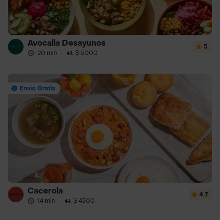
Avocalia Desayunos
5
20 min
·
$ 5000
Envío Gratis
Cacerola
4.7
14 min
·
$ 4500