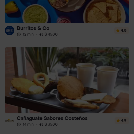
Burritos & Co
4.8
12 min
·
$ 4500
Cañaguate Sabores Costeños
4.9
14 min
·
$ 3500