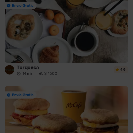
Envío Gratis
Turquesa
4.9
14 min
·
$ 4500
Envío Gratis