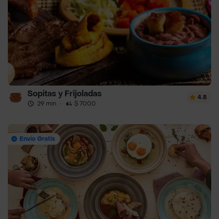
Sopitas y Frijoladas
4.8
29 min
·
$ 7000
Envío Gratis