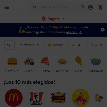
Bogotá
Regístrate
¿Nuevo en Rappi?
y disfruta de
envíos gratis por semanas
Aplican TyC
Relevancia
Promos
+ 4.5
35 mins
Hamburguesa
Sushi
Pizza
Salchipapas
Pollo
Saludable
¡Los 10 más elegidos!