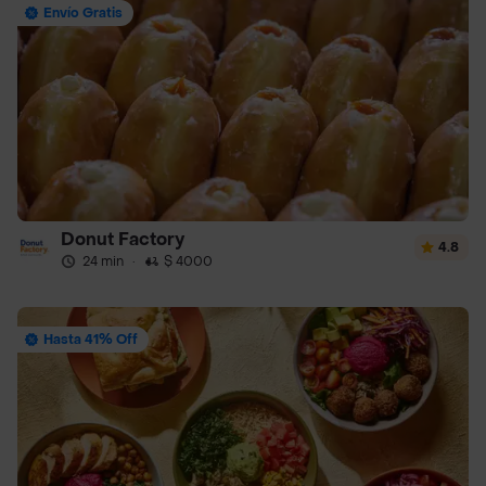
Envío Gratis
Donut Factory
4.8
24 min
·
$ 4000
Hasta 41% Off