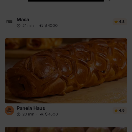
Masa
4.8
24 min
·
$ 4000
Panela Haus
4.8
20 min
·
$ 4500