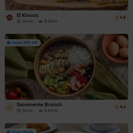
El Kiosco.
4.8
14 min
·
$ 4500
Hasta 15% Off
Sanamente Brunch
4.6
14 min
·
$ 4000
Envío Gratis