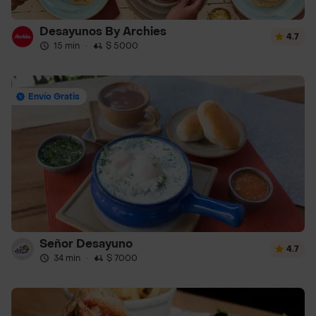
Desayunos By Archies
4.7
15 min
·
$ 5000
Envío Gratis
Señor Desayuno
4.7
34 min
·
$ 7000