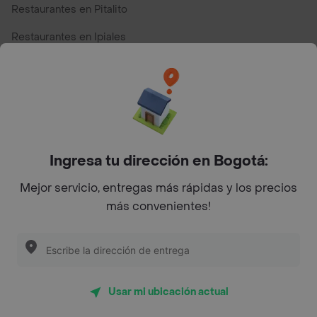
Restaurantes en Pitalito
Restaurantes en Ipiales
Restaurantes en San Andres
Restaurantes cerca de mi para pedir Comida a Domicilio -
Top Marcas y Cadenas de Restaurantes
Ingresa tu dirección en Bogotá:
Encuéntranos en estos países
Mejor servicio, entregas más rápidas y los precios
más convenientes!
App Store
Google play
AppGallery
Usar mi ubicación actual