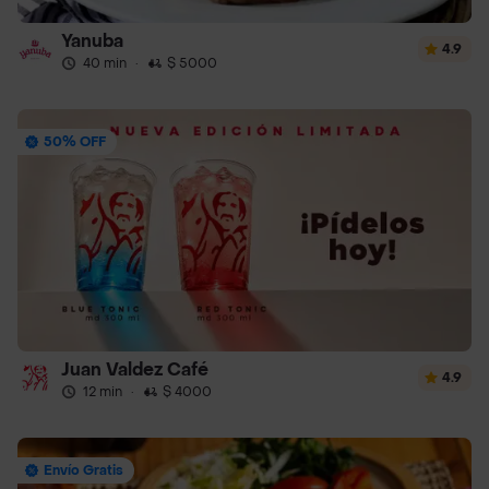
Yanuba
4.9
40 min
·
$ 5000
50% OFF
Juan Valdez Café
4.9
12 min
·
$ 4000
Envío Gratis