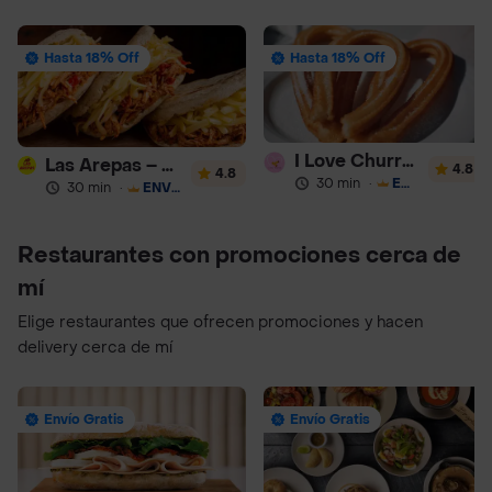
Hasta 18% Off
Hasta 18% Off
I Love Churros 95
Las Arepas – Arepas Rellenas
4.8
4.8
30 min
·
ENVÍO GRATIS
30 min
·
ENVÍO GRATIS
Restaurantes con promociones cerca de
mí
Elige restaurantes que ofrecen promociones y hacen
delivery cerca de mí
Envío Gratis
Envío Gratis