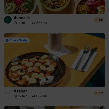
Avocalia
4.8
12 min
·
$ 4500
Envío Gratis
Azahar
4.9
12 min
·
$ 3000