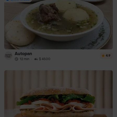
Autopan
4.9
12 min
·
$ 4500