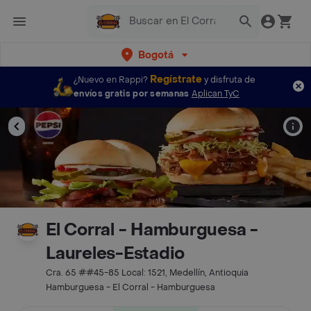
Bogotá
Regístrate
¿Nuevo en Rappi?
y disfruta de
envíos gratis por semanas
Aplican TyC
El Corral - Hamburguesa -
Laureles-Estadio
Cra. 65 ##45-85 Local: 1521, Medellín, Antioquia
Hamburguesa - El Corral - Hamburguesa