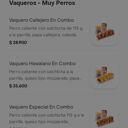
Vaqueros - Muy Perros
alimentos de origen animal)
Vaquero Callejero En Combo
Perro caliente con salchicha de 115 g
a la parrilla, papa callejera, cebolla
picada, salsa blanca, salsa de tomate
$ 28.900
y mostaza en pan perro + papas
medianas (Corral o cascos) + bebida
PET
Vaquero Hawaiano En Combo
Perro caliente con salchicha a la
parrilla, queso tipo mozzarella, papa
callejera, piña y salsas en pan perro +
$ 35.600
papas medianas (corral o en cascos)
+ bebida pet
Vaquero Especial En Combo
Perro caliente con salchicha 115 g a la
parrilla, queso tipo mozzarella,