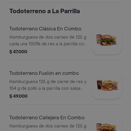
Todoterreno a La Parrilla
Todoterreno Clásica En Combo
Hamburguesa de dos carnes de 125 g
cada una 100% de res a la parrilla con
salsa bbq, queso mozzarella, lechuga,
$ 47.000
tomate, cebolla y salsas + papas
medianas (corral o cascos) + bebida
Todoterreno Fusión en combo
Hamburguesa 125 g de carne de res y
154 g de pollo a la parrilla con salsa
BBQ, tocineta, queso mozzarella,
$ 49.000
pepinillos, lechuga, cebolla y salsa
miel mostaza en pan papa + papas
medianas (Corral o cascos) + bebida
Todoterreno Callejera En Combo
PET
Hamburguesa de dos carnes de 125 g