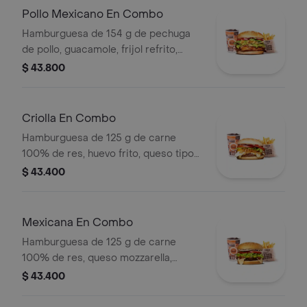
pet
Pollo Mexicano En Combo
Hamburguesa de 154 g de pechuga
de pollo, guacamole, frijol refrito,
tortillas de maíz, tomate, lechuga y
$ 43.800
salsa blanca + papas medianas (corral
o cascos) + bebida pet
Criolla En Combo
Hamburguesa de 125 g de carne
100% de res, huevo frito, queso tipo
mozzarella, cebolla grillé, tomate en
$ 43.400
rodajas, lechuga y salsas + papas
medianas (corral o cascos) + bebida
pet
Mexicana En Combo
Hamburguesa de 125 g de carne
100% de res, queso mozzarella,
guacamole, fríjol refrito, tomate,
$ 43.400
cebolla, lechuga y salsa blanca +
papas medianas (corral o cascos) +