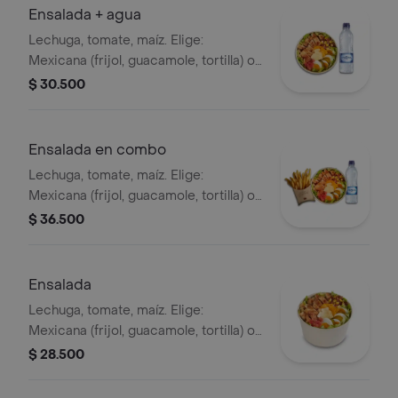
Ensalada + agua
Lechuga, tomate, maíz. Elige:
Mexicana (frijol, guacamole, tortilla) o
Campestre (quesos, huevo, pepinillos)
$ 30.500
+ aderezo y adiciona la proteína que
prefieras (puede tener trazas de
alimentos de origen animal) + agua
Ensalada en combo
Lechuga, tomate, maíz. Elige:
Mexicana (frijol, guacamole, tortilla) o
Campestre (quesos, huevo, pepinillos)
$ 36.500
+ aderezo y adiciona la proteína que
prefieras (puede tener trazas de
alimentos de origen animal) + papas
Ensalada
medianas + bebida PET
Lechuga, tomate, maíz. Elige:
Mexicana (frijol, guacamole, tortilla) o
Campestre (quesos, huevo, pepinillos)
$ 28.500
+ aderezo y adiciona la proteína que
prefieras (puede tener trazas de