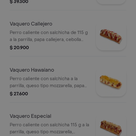
tocineta picada, papa callejera,
$ 39.300
cebolla picada, salsa blanca, salsa de
tomate y mostaza en pan perro +
papas medianas (Corral o en cascos)
Vaquero Callejero
+ bebida PET
Perro caliente con salchicha de 115 g
a la parrilla, papa callejera, cebolla
picada, salsa blanca, salsa de tomate
$ 20.900
y mostaza en pan perro
Vaquero Hawaiano
Perro caliente con salchicha a la
parrilla, queso tipo mozzarella, papa
callejera, piña, salsa blanca y salsa de
$ 27.600
tomate en pan perro
Vaquero Especial
Perro caliente con salchicha 115 g a la
parrilla, queso tipo mozzarella,