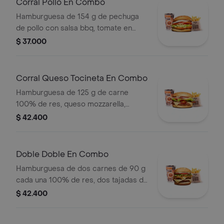
Corral Pollo En Combo
Hamburguesa de 154 g de pechuga
de pollo con salsa bbq, tomate en
rodajas, cebolla en rodajas, lechuga y
$ 37.000
salsa blanca + papas medianas (corral
o cascos) + bebida pet
Corral Queso Tocineta En Combo
Hamburguesa de 125 g de carne
100% de res, queso mozzarella,
tocineta, tomate en rodajas, cebolla
$ 42.400
en rodajas, lechuga fresca y salsas +
papas medianas (corral o cascos) +
bebida
Doble Doble En Combo
Hamburguesa de dos carnes de 90 g
cada una 100% de res, dos tajadas de
queso tipo mozzarella, cebolla grillé,
$ 42.400
tomate, lechuga y salsa blanca en pan
ajonjolí + papas medianas (Corral o