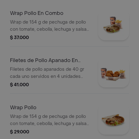
Wrap Pollo En Combo
Wrap de 154 g de pechuga de pollo
con tomate, cebolla, lechuga y salsa
blanca + papas medianas (corral o en
$ 37.000
cascos) + bebida pet
Filetes de Pollo Apanado En
Combo
Filetes de pollo apanados de 40 gr
cada uno servidos en 4 unidades
acompañados de miel mostaza +
$ 41.000
papas medianas (Corral o en cascos)
+ bebida PET
Wrap Pollo
Wrap de 154 g de pechuga de pollo
con tomate, cebolla, lechuga y salsa
blanca
$ 29.000