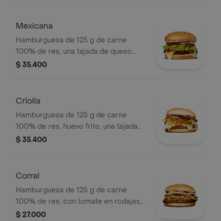
Mexicana
Hamburguesa de 125 g de carne
100% de res, una tajada de queso
tipo mozzarella, guacamole, fríjol
$ 35.400
refrito, tomate en rodajas, cebolla en
rodajas, lechuga y salsa blanca
Criolla
Hamburguesa de 125 g de carne
100% de res, huevo frito, una tajada
de queso tipo mozzarella, cebolla
$ 35.400
grillé, tomate en rodajas, lechuga,
salsa blanca y salsa de tomate
Corral
Hamburguesa de 125 g de carne
100% de res, con tomate en rodajas,
cebolla en rodajas, lechuga, salsa
$ 27.000