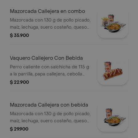
medianas (Corral o cascos) + bebida
PET
Mazorcada Callejera en combo
Mazorcada con 130 g de pollo picado,
maíz, lechuga, suero costeño, queso
costeño, salsa BBQ, salsa Corral,
$ 35.900
salsa piña y papa callejera. + papas
Corral medianas + bebida PET
Vaquero Callejero Con Bebida
Perro caliente con salchicha de 115 g
a la parrilla, papa callejera, cebolla
picada, salsa blanca, salsa de tomate
$ 22.900
y mostaza en pan perro + bebida PET
Mazorcada Callejera con bebida
Mazorcada con 130 g de pollo picado,
maíz, lechuga, suero costeño, queso
costeño, salsa BBQ, salsa Corral,
$ 29.900
salsa piña y papa callejera. + bebida