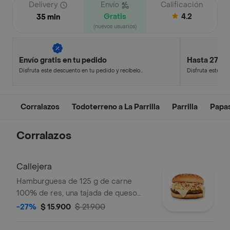
Delivery
Envío
Calificación
Gratis
4.2
35 min
(nuevos usuarios)
Envío gratis en tu pedido
Hasta 27% 
Disfruta este descuento en tu pedido y recíbelo
Disfruta este de
en minutos.
en minutos.
Corralazos
Todoterreno a La Parrilla
Parrilla
Papa
Corralazos
Callejera
Hamburguesa de 125 g de carne
100% de res, una tajada de queso
tipo mozzarella, papas callejera, salsa
-27%
$ 15.900
$ 21.900
blanca, salsa de tomate y mostaza en
pan ajonjolí