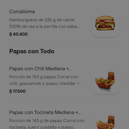
salsa blanca, salsa de tomate y
mostaza en pan papa
Corralísima
Hamburguesa de 226 g de carne
100% de res a la parrilla con salsa
bbq, queso mozzarella, tomate en
$ 40.400
rodajas, cebolla en rodajas, lechuga,
salsa blanca, salsa de tomate y
Papas con Todo
mostaza
Papas con Chili Mediana +
bebida
Porción de 143 g papas Corral con
chili, guacamole y queso cheddar +
bebida
$ 17.500
Papas con Tocineta Mediana +
bebida
Porción de 143 g de papas Corral con
tocineta, suero costeño y queso