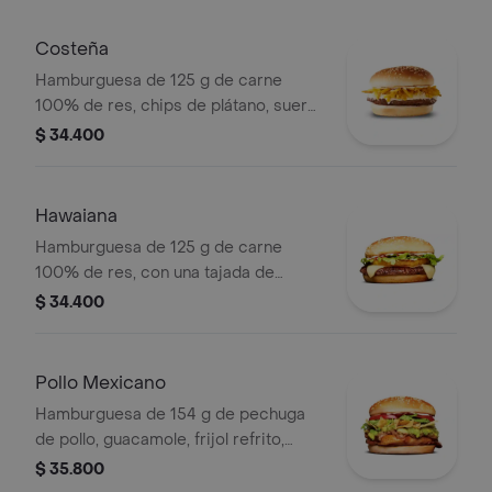
ajonjolí
Costeña
Hamburguesa de 125 g de carne
100% de res, chips de plátano, suero,
queso costeño rallado y salsa blanca
$ 34.400
en pan ajonjolí
Hawaiana
Hamburguesa de 125 g de carne
100% de res, con una tajada de
queso tipo mozzarella, piña, lechuga,
$ 34.400
salsa blanca y salsa de tomate en pan
ajonjolí
Pollo Mexicano
Hamburguesa de 154 g de pechuga
de pollo, guacamole, frijol refrito,
tortillas de maíz, tomate, lechuga y
$ 35.800
salsa blanca en pan ajonjolí