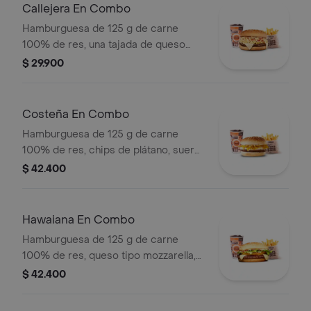
cascos) + bebida PET
Callejera En Combo
Hamburguesa de 125 g de carne
100% de res, una tajada de queso
tipo mozzarella, papas callejera, salsa
$ 29.900
blanca, salsa de tomate y mostaza en
pan ajonjolí + papas Corral medianas
+ bebida PET
Costeña En Combo
Hamburguesa de 125 g de carne
100% de res, chips de plátano, suero,
queso costeño rallado y salsa blanca
$ 42.400
en pan ajonjolí + papas medianas
(corral o cascos) + bebida pet
Hawaiana En Combo
Hamburguesa de 125 g de carne
100% de res, queso tipo mozzarella,
piña, lechuga, salsa blanca y salsa de
$ 42.400
tomate en pan ajonjolí + papas
medianas (corral o cascos) + bebida