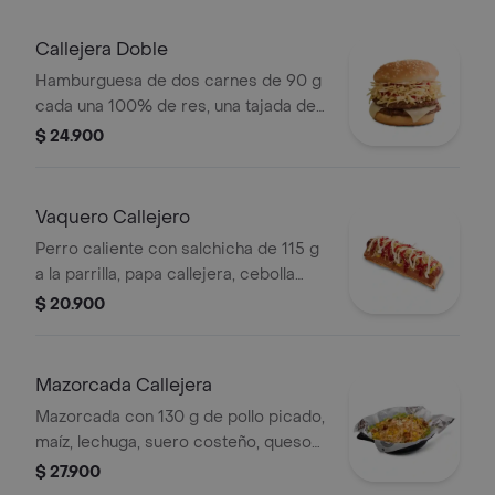
PET
Callejera Doble
Hamburguesa de dos carnes de 90 g
cada una 100% de res, una tajada de
queso tipo mozzarella, papas
$ 24.900
callejera, salsa blanca, salsa de
tomate y mostaza en pan ajonjolí
Vaquero Callejero
Perro caliente con salchicha de 115 g
a la parrilla, papa callejera, cebolla
picada, salsa blanca, salsa de tomate
$ 20.900
y mostaza en pan perro
Mazorcada Callejera
Mazorcada con 130 g de pollo picado,
maíz, lechuga, suero costeño, queso
costeño, salsa BBQ, salsa Corral,
$ 27.900
salsa piña y papa callejera.