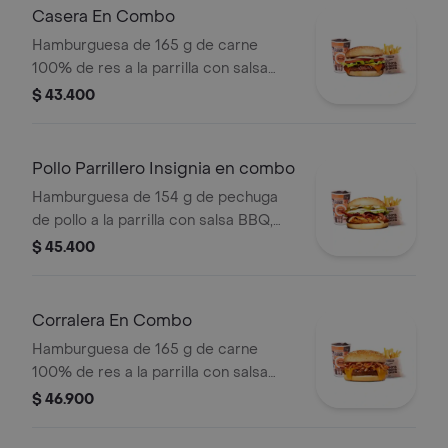
Casera En Combo
Hamburguesa de 165 g de carne
100% de res a la parrilla con salsa
bbq, queso americano, cebolla,
$ 43.400
tomate, lechuga y salsas en pan
ajonjolí + papas medianas (corral o
cascos) + bebida
Pollo Parrillero Insignia en combo
Hamburguesa de 154 g de pechuga
de pollo a la parrilla con salsa BBQ,
tocineta, una tajada de queso tipo
$ 45.400
mozzarella, pepinillos, cebolla en
rodajas, lechuga y miel mostaza en
pan papa + papas medianas (Corral o
Corralera En Combo
cascos) + bebida PET
Hamburguesa de 165 g de carne
100% de res a la parrilla con salsa
bbq, tocineta, queso americano,
$ 46.900
cebolla grillé y salsa de tomate +
papas medianas (corral o cascos) +