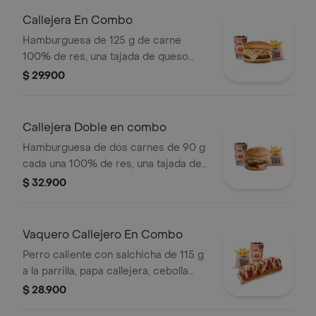
Callejera En Combo
Hamburguesa de 125 g de carne
100% de res, una tajada de queso
tipo mozzarella, papas callejera, salsa
$ 29.900
blanca, salsa de tomate y mostaza en
pan ajonjolí + papas Corral medianas
+ bebida PET
Callejera Doble en combo
Hamburguesa de dos carnes de 90 g
cada una 100% de res, una tajada de
queso tipo mozzarella, papas
$ 32.900
callejera, salsa blanca, salsa de
tomate y mostaza en pan ajonjolí +
papas Corral medianas + bebida PET
Vaquero Callejero En Combo
Perro caliente con salchicha de 115 g
a la parrilla, papa callejera, cebolla
picada, salsa blanca, salsa de tomate
$ 28.900
y mostaza en pan perro + papas