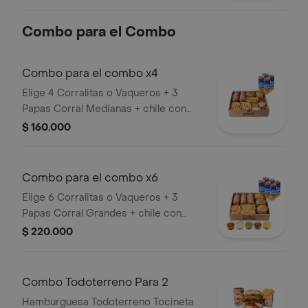
blanca, salsa de tomate y mostaza en
pan ajonjolí
Combo para el Combo
Combo para el combo x4
Elige 4 Corralitas o Vaqueros + 3
Papas Corral Medianas + chile con
carne, guacamole, queso cheddar,
$ 160.000
tocineta y suero + 4 bebidas (Refajo
Andina o Colombiana).
Combo para el combo x6
Elige 6 Corralitas o Vaqueros + 3
Papas Corral Grandes + chile con
carne, guacamole, queso cheddar,
$ 220.000
tocineta y suero + 6 bebidas (Refajo
Andina o Colombiana).
Combo Todoterreno Para 2
Hamburguesa Todoterreno Tocineta