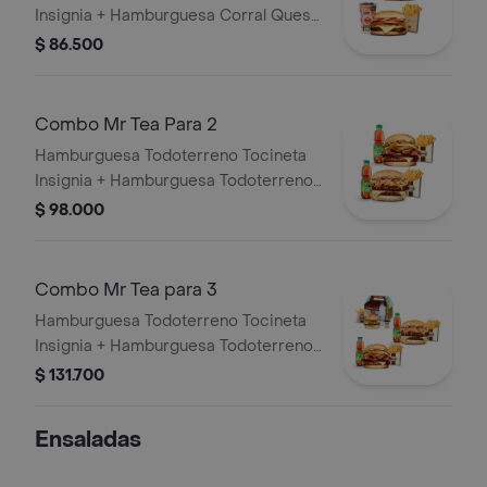
Insignia + Hamburguesa Corral Queso
+ 2 papas grandes + 2 bebidas
$ 86.500
Combo Mr Tea Para 2
Hamburguesa Todoterreno Tocineta
Insignia + Hamburguesa Todoterreno
Callejera + 2 papas grandes + 2 Mr
$ 98.000
Tea sabor a limón
Combo Mr Tea para 3
Hamburguesa Todoterreno Tocineta
Insignia + Hamburguesa Todoterreno
Callejera + 2 papas grandes + 2 Mr
$ 131.700
Tea sabor a limón + Menú Corralito
Hamburguesa
Ensaladas