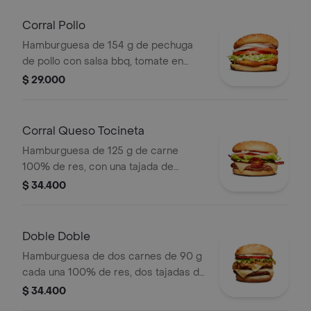
salsa blanca, salsa de tomate y
mostaza
Corral Pollo
Hamburguesa de 154 g de pechuga
de pollo con salsa bbq, tomate en
rodajas, cebolla en rodajas, lechuga y
$ 29.000
salsa blanca en pan ajonjolí
Corral Queso Tocineta
Hamburguesa de 125 g de carne
100% de res, con una tajada de
queso tipo mozzarella, tocineta,
$ 34.400
tomate en rodajas, cebolla en rodajas,
lechuga fresca y salsas en pan ajonjolí
Doble Doble
Hamburguesa de dos carnes de 90 g
cada una 100% de res, dos tajadas de
queso tipo mozzarella, cebolla grillé,
$ 34.400
tomate, lechuga y salsa blanca en pan