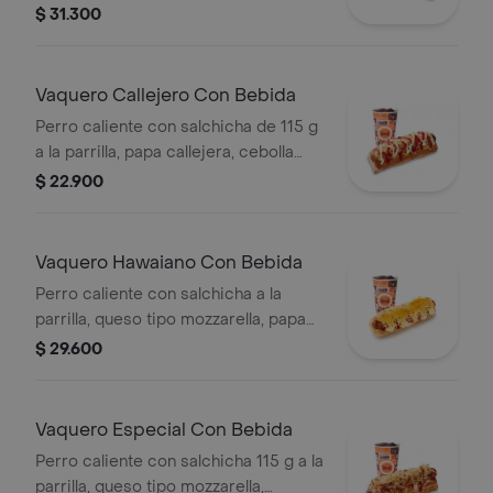
tocineta picada, papa callejera,
$ 31.300
cebolla picada, salsa blanca, salsa de
tomate y mostaza en pan perro
Vaquero Callejero Con Bebida
Perro caliente con salchicha de 115 g
a la parrilla, papa callejera, cebolla
picada, salsa blanca, salsa de tomate
$ 22.900
y mostaza en pan perro + bebida PET
Vaquero Hawaiano Con Bebida
Perro caliente con salchicha a la
parrilla, queso tipo mozzarella, papa
callejera, piña, salsa blanca y salsa de
$ 29.600
tomate en pan perro + bebida pet
Vaquero Especial Con Bebida
Perro caliente con salchicha 115 g a la
parrilla, queso tipo mozzarella,