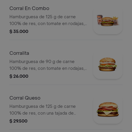
bebida pet
Corral En Combo
Hamburguesa de 125 g de carne
100% de res, con tomate en rodajas,
cebolla en rodajas, lechuga y salsas
$ 35.000
en pan ajonjolí + papas medianas
(corral o cascos) + bebida pet.
Corralita
Hamburguesa de 90 g de carne
100% de res, con tomate en rodajas,
cebolla en rodajas, lechuga, salsa
$ 26.000
blanca y salsa de tomate en pan
ajonjolí
Corral Queso
Hamburguesa de 125 g de carne
100% de res, con una tajada de
queso tipo mozzarella, tomate en
$ 29.500
rodajas, cebolla en rodajas, lechuga,