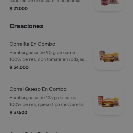
sabores de chocolate, macadamia,
frutos del bosque, vainilla o Café +
$ 21.000
papas medianas. La consistencia de
este producto puede variar debido al
Creaciones
tiempo de entrega.
Corralita En Combo
Hamburguesa de 90 g de carne
100% de res, con tomate en rodajas,
cebolla en rodajas, lechuga, salsa
$ 34.000
blanca y salsa de tomate + papas
medianas (corral o cascos) + bebida
pet
Corral Queso En Combo
Hamburguesa de 125 g de carne
100% de res, queso tipo mozzarella,
tomate en rodajas, cebolla en rodajas,
$ 37.500
lechuga y salsas + papas medianas
(corral o cascos) + bebida pet