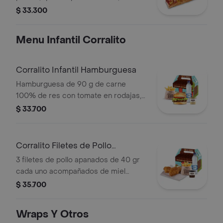
tocineta picada, papa callejera,
$ 33.300
cebolla picada, salsa blanca, salsa de
tomate y mostaza en pan perro +
Menu Infantil Corralito
bebida PET
Corralito Infantil Hamburguesa
Hamburguesa de 90 g de carne
100% de res con tomate en rodajas,
lechuga en julianas, salsa blanca y
$ 33.700
salsa de tomate con papas corral
medianas, bebida y vasito de helado
60 g
Corralito Filetes de Pollo
Apanados
3 filetes de pollo apanados de 40 gr
cada uno acompañados de miel
mostaza con papas Corral medianas,
$ 35.700
bebida y vasito de helado 60 g
Wraps Y Otros