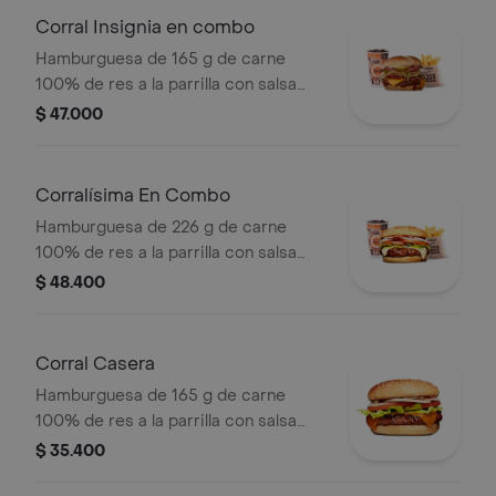
bebida pet
Corral Insignia en combo
Hamburguesa de 165 g de carne
100% de res a la parrilla con salsa
BBQ, tocineta, queso americano,
$ 47.000
pepinillos, lechuga, tomate, cebolla,
salsa blanca, salsa de tomate y
mostaza en pan papa + papas Corral
Corralísima En Combo
medianas + bebida PET
Hamburguesa de 226 g de carne
100% de res a la parrilla con salsa
bbq, queso mozzarella, tomate,
$ 48.400
cebolla, lechuga y salsas + papas
medianas (corral o cascos) + bebida
pet
Corral Casera
Hamburguesa de 165 g de carne
100% de res a la parrilla con salsa
bbq, queso americano, cebolla en
$ 35.400
rodajas, tomate en rodajas, lechuga y