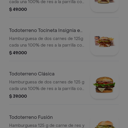
cada una 100% de res a la parrilla con
salsa bbq, tocineta, queso mozzarella,
$ 49.000
papas callejera y salsas + papas
medianas(corral o cascos) + bebida
Todoterreno Tocineta Insignia en
combo
Hamburguesa de dos carnes de 125g
cada una 100% de res a la parrilla con
salsa BBQ, tocineta, queso
$ 49.000
mozzarella, pepinillos, lechuga,
tomate, cebolla, salsa blanca, salsa de
tomate y mostaza en pan papa +
Todoterreno Clásica
papas Corral medianas + bebida PET
Hamburguesa de dos carnes de 125 g
cada una 100% de res a la parrilla con
salsa bbq, queso mozzarella, lechuga,
$ 39.000
tomate en rodajas, cebolla en rodajas
y salsas
Todoterreno Fusión
Hamburguesa 125 g de carne de res y