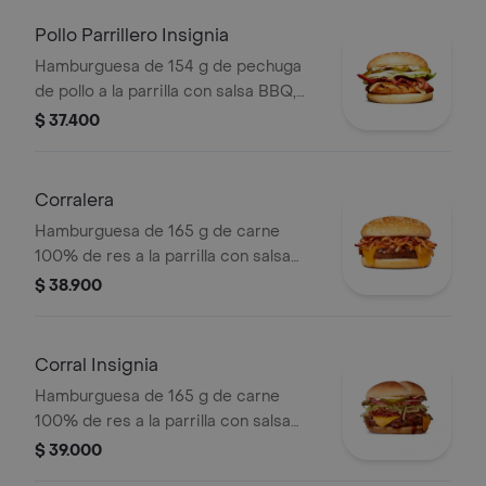
salsas en pan ajonjolí
Pollo Parrillero Insignia
Hamburguesa de 154 g de pechuga
de pollo a la parrilla con salsa BBQ,
tocineta, una tajada de queso tipo
$ 37.400
mozzarella, pepinillos, cebolla en
rodajas, lechuga y miel mostaza en
pan papa
Corralera
Hamburguesa de 165 g de carne
100% de res a la parrilla con salsa
bbq, tocineta, una tajada de queso
$ 38.900
tipo americano, cebolla grillé y salsa
de tomate en pan ajonjolí
Corral Insignia
Hamburguesa de 165 g de carne
100% de res a la parrilla con salsa
BBQ, tocineta, queso americano,
$ 39.000
pepinillos, lechuga, tomate, cebolla,