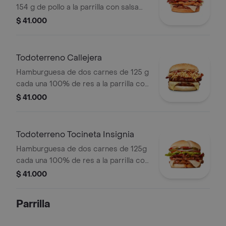
154 g de pollo a la parrilla con salsa
BBQ, tocineta, queso mozzarella,
$ 41.000
pepinillos, lechuga, cebolla y salsa
miel mostaza en pan papa
Todoterreno Callejera
Hamburguesa de dos carnes de 125 g
cada una 100% de res a la parrilla con
salsa bbq, tocineta, queso mozzarella,
$ 41.000
papas callejera, salsa blanca, salsa
bbq y mostaza en pan ajonjolí
Todoterreno Tocineta Insignia
Hamburguesa de dos carnes de 125g
cada una 100% de res a la parrilla con
salsa BBQ, tocineta, queso
$ 41.000
mozzarella, pepinillos, lechuga,
tomate, cebolla, salsa blanca, salsa de
Parrilla
tomate y mostaza en pan papa