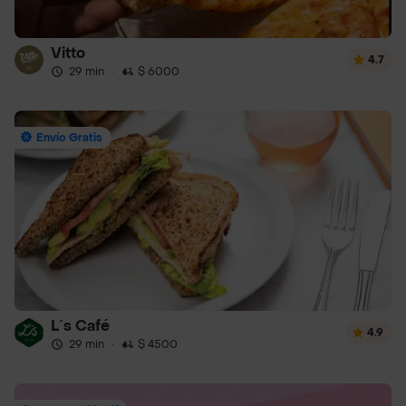
Vitto
4.7
29 min
·
$ 6000
Envío Gratis
L´s Café
4.9
29 min
·
$ 4500