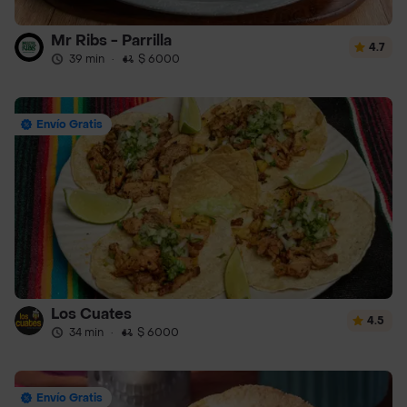
Mr Ribs - Parrilla
4.7
39 min
·
$ 6000
Envío Gratis
Los Cuates
4.5
34 min
·
$ 6000
Envío Gratis