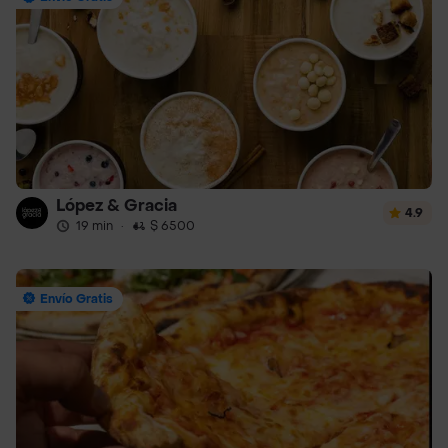
López & Gracia
4.9
19 min
·
$ 6500
Envío Gratis