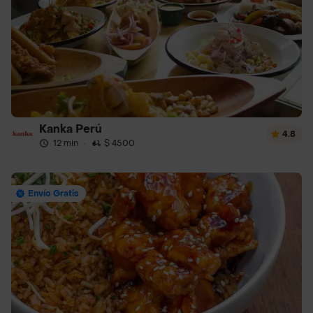
Kanka Perú
4.8
12 min
·
$ 4500
Envío Gratis