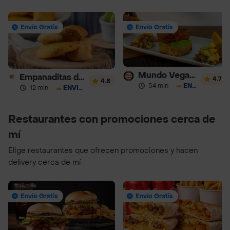
Envío Gratis
Envío Gratis
Mundo Vegano
Empanaditas de Pipian - Empanadas
4.7
4.8
54 min
·
ENVÍO GRATIS
12 min
·
ENVÍO GRATIS
Restaurantes con promociones cerca de
mí
Elige restaurantes que ofrecen promociones y hacen
delivery cerca de mí
Envío Gratis
Envío Gratis