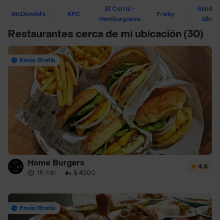
El Corral -
Sandwi
McDonald's
KFC
Frisby
Hamburguesa
Qban
Restaurantes cerca de mi ubicación
(30)
Envío Gratis
Home Burgers
4.6
19 min
·
$ 4000
Envío Gratis