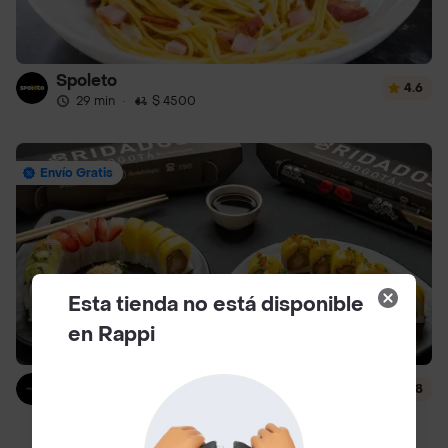
Spoleto
4.6
29 min
·
$ 4500
Envío Gratis
Esta tienda no está disponible
en Rappi
Bridados Muhai
4.8
24 min
·
$ 6000