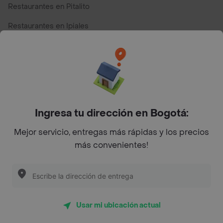
Restaurantes en Pitalito
Restaurantes en Ipiales
Restaurantes en San Andres
Restaurantes cerca de mi para pedir Comida a Domicilio -
Top Marcas y Cadenas de Restaurantes
Ingresa tu dirección en Bogotá:
Encuéntranos en estos países
Mejor servicio, entregas más rápidas y los precios
más convenientes!
App Store
Google play
AppGallery
Usar mi ubicación actual