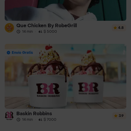
Que Chicken By RobeGrill
4.8
14 min
·
$ 5000
Envío Gratis
Baskin Robbins
3.9
14 min
·
$ 7000