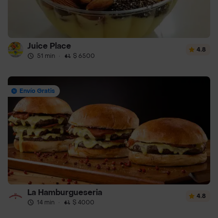
Juice Place
4.8
51 min
·
$ 6500
Envío Gratis
La Hamburgueseria
4.8
14 min
·
$ 4000