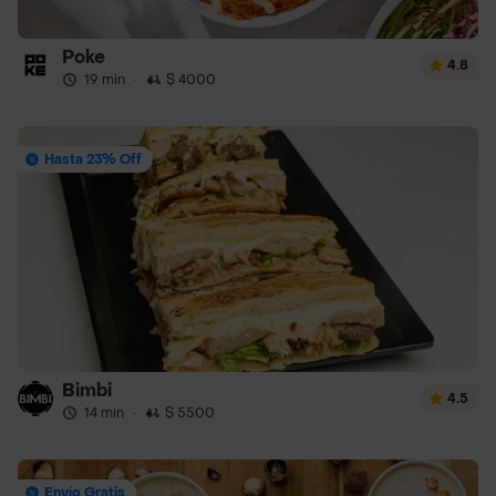
Poke
4.8
19 min
·
$ 4000
Hasta 23% Off
Bimbi
4.5
14 min
·
$ 5500
Envío Gratis