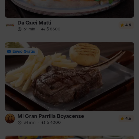
Da Quei Matti
4.5
61 min
·
$ 5500
Envío Gratis
Mi Gran Parrilla Boyacense
4.6
34 min
·
$ 4000