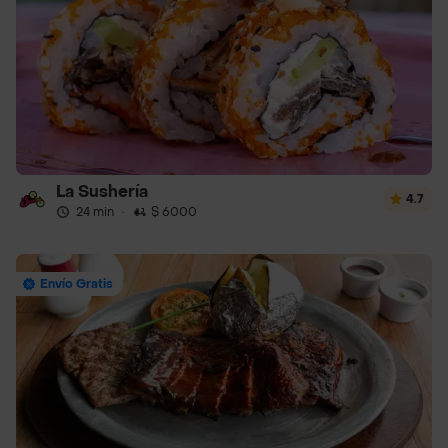
La Sushería
4.7
24 min
·
$ 6000
Envío Gratis