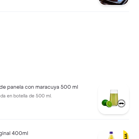
an de 18cm, papas en casco y
e acompañamientos.
de panela con maracuya 500 ml
ada en botella de 500 ml.
ginal 400ml