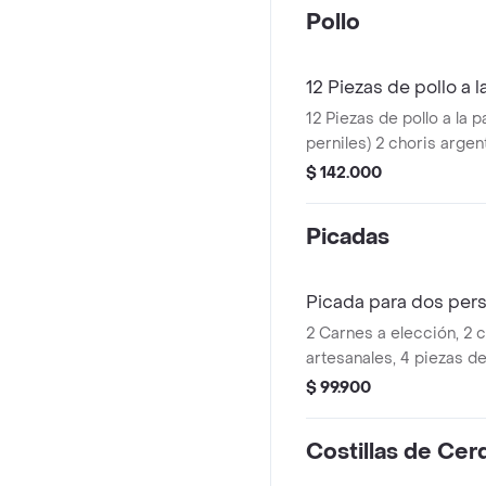
Pollo
12 Piezas de pollo a la
12 Piezas de pollo a la pa
perniles) 2 choris argen
de papa en casco y 6 a
$ 142.000
apto para 5-6 personas
Picadas
Picada para dos per
2 Carnes a elección, 2 chorizos
artesanales, 4 piezas de
ahumadas, arepa de que
$ 99.900
caso y platano asado. .
Costillas de Cer