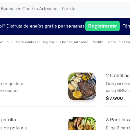
Registrarme
pi?
Disfruta de
envíos gratis por semanas
Tér
icilio
Restaurantes en Bogotá
Chorizo Artesano - Parrilla - Santa Fé a Do
2 Costill
s te guste y
Dos parrilla
en casco
salsa BBQ,
eso y plátano
chorizo arg
$ 77.900
ona.
crocantes y
asada. Idea
quieran com
parrilla
3 Parrillas
ganas. Sabo
s de pollo a la
Elige 3 parr