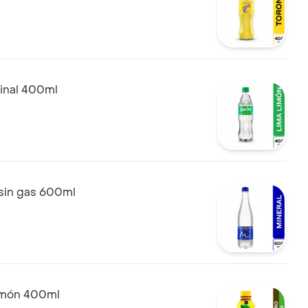
ginal 400ml
 sin gas 600ml
limón 400ml