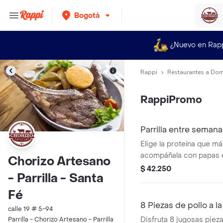
Bogotá
¿Nuevo en Rap
Rappi
Restaurantes a Dom
RappiPromo
Parrilla entre semana
Elige la proteína que má
acompáñala con papas 
Chorizo Artesano
crujientes, arepa de qu
$ 42.250
- Parrilla - Santa
asado. Ideal para 1 pers
Fé
8 Piezas de pollo a la 
calle 19 # 5-94
Disfruta 8 jugosas pieza
Parrilla - Chorizo Artesano - Parrilla