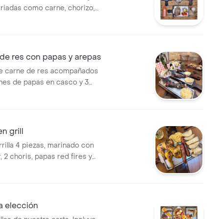
riadas como carne, chorizo,
mpañamientos.
de res con papas y arepas
de carne de res acompañados
nes de papas en casco y 3
ueso, empaque bio-eficiente
o real.
n grill
arrilla 4 piezas, marinado con
, 2 choris, papas red fires y
de queso. empaque bio.
para 2 personas.
 a elección