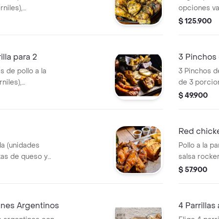
a la mesa.
rniles),
opciones va
zos argentinos, 4
pollo y aco
$ 125.900
casco bien
e queso recién
rtir entre 3 y 4
illa para 2
3 Pinchos 
al, directo del
s de pollo a la
3 Pinchos 
rniles),
de 3 porcio
zos argentinos, 2
aperas de q
$ 49.900
casco crujientes
y salsas. fot
ién asadas.
r entre dos
Red chicke
da (unidades
Pollo a la p
tas de queso y
salsa rocker
dos arepas 
$ 57.900
suficiente 
anes Argentinos
4 Parrillas