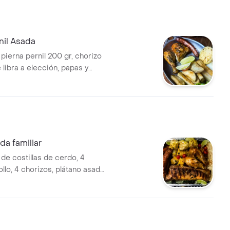
nil Asada
pierna pernil 200 gr, chorizo
ueso.
a familiar
de costillas de cerdo, 4
llo, 4 chorizos, plátano asado,
, pan asado y papitas en
ciente para 6 personas.