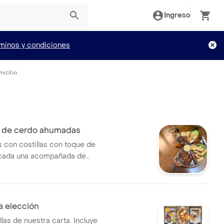
Ingreso
minos y condiciones
micilio
as de cerdo ahumadas
s con costillas con toque de
 cada una acompañada de
entino, papas en casco
 arepita de queso recién
l para dos personas que
er bien, sin quedarse con
 a elección
r intenso, directo del carbón
illas de nuestra carta. Incluye