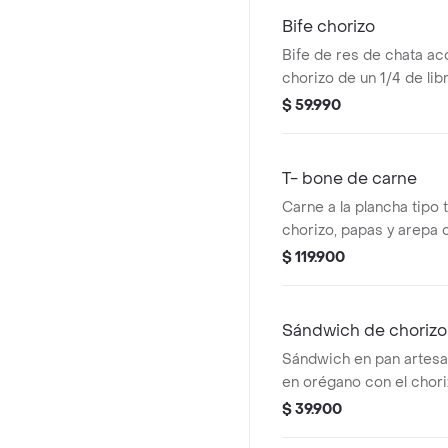
Bife chorizo
Bife de res de chata 
chorizo de un 1/4 de lib
papa en casco y arepa 
$ 59.990
T- bone de carne
Carne a la plancha tipo 
chorizo, papas y arepa 
$ 119.900
Sándwich de chorizo
Sándwich en pan artes
en orégano con el chori
selección y papa crioll
$ 39.900