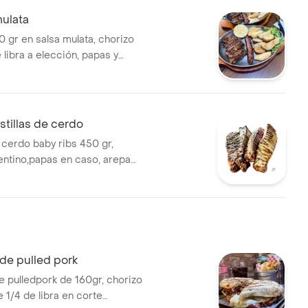
mulata
0 gr en salsa mulata, chorizo
 libra a elección, papas y
ueso.
tillas de cerdo
 cerdo baby ribs 450 gr,
entino,papas en caso, arepa
de pulled pork
 pulledpork de 160gr, chorizo
 1/4 de libra en corte