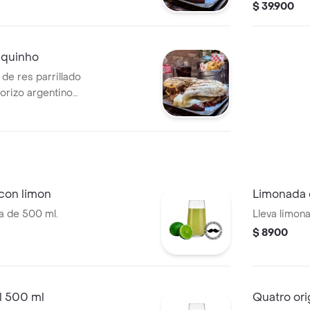
 papas en casco y
mariposa, p
$ 39.900
ientos.
toppings d
squinho
de res parrillado
horizo argentino
e mariposa, pan de
 toppings de
con limon
Limonada 
la de 500 ml.
Lleva limon
$ 8900
l 500 ml
Quatro ori