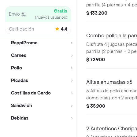
parrilla (4 piernas + 4 pe
Gratis
acompañadas de 2 chori
$ 133.200
Envío
(nuevos usuarios)
porciones de papas en 
crocantes y 4 arepas d
Calificación
4.4
asadas. Ideal para compa
Combo pollo a la parr
personas. Sabor artesan
RappiPromo
Disfruta 4 jugosas pieza
carbón a tu mesa
parrilla (2 piernas + 2 pe
Carnes
acompañadas de 2 chori
$ 72.900
porciones de papas en 
Pollo
y 2 arepas de queso rec
Perfecto para comparti
Picadas
Alitas ahumadas x5
personas.
5 Alitas de pollo ahuma
Costillas de Cerdo
completas) .con 2 arepi
papas encasco.
Sandwich
$ 35.900
Bebidas
2 Autenticos Chorip