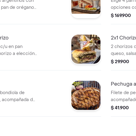
s argentinos con
Elige 4 parr
s pan de orégano
opciones co
lección y 2
acompañami
$ 169.900
sco. foto real.
rizo
2x1 Choriz
c/u en pan
2 chorizos 
orizo a elección
queso, salsa 
$ 29.900
Pechuga a l
 bondiola de
Filete de pe
a, acompañada de
acompañado 
s en casco y arepa
papas en ca
$ 41.900
y arepita d