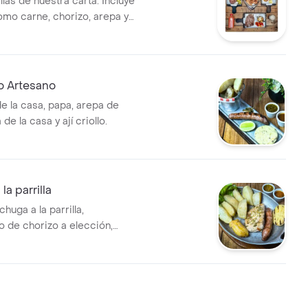
illas de nuestra carta. Incluye
mo carne, chorizo, arepa y
entos variados.
o Artesano
de la casa, papa, arepa de
de la casa y ají criollo.
a parrilla
chuga a la parrilla,
de chorizo a elección,
sco o ensalada de encurtidos
e queso