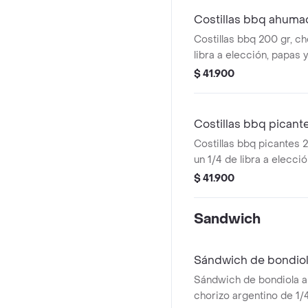
Costillas bbq ahuma
Costillas bbq 200 gr, chorizo de un 1/4 de
libra a elección, papas 
$ 41.900
Costillas bbq picant
Costillas bbq picantes 200 gr, chorizo de
un 1/4 de libra a elecci
con queso.
$ 41.900
Sandwich
Sándwich de bondio
Sándwich de bondiola 
chorizo argentino de 1/4