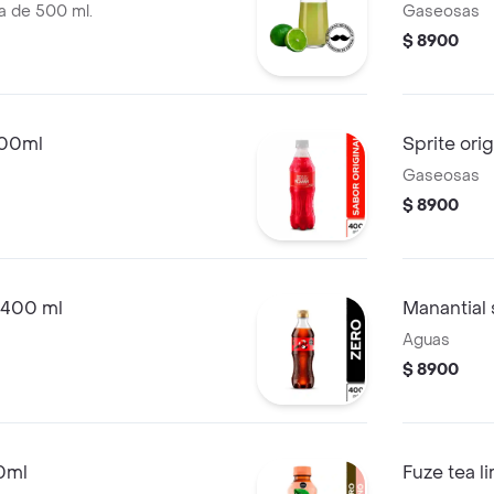
la de 500 ml.
Gaseosas
$ 8900
400ml
Sprite ori
Gaseosas
$ 8900
 400 ml
Manantial
Aguas
$ 8900
0ml
Fuze tea 