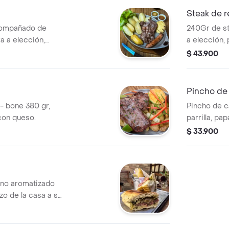
Steak de r
acompañado de
240Gr de st
ra a elección,
a elección,
con queso.
queso.
$ 43.900
Pincho de
t- bone 380 gr,
Pincho de c
con queso.
parrilla, pa
$ 33.900
ano aromatizado
zo de la casa a su
as o en cascos.