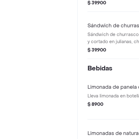
mariposa, pan de 18cm,
$ 39.900
toppings de acompañam
Sándwich de churra
Sándwich de churrasco 
y cortado en julianas, c
de 1/4 de libra en cort
$ 39.900
18cm, papas en casco y
acompañamientos.
Bebidas
Limonada de panela 
Lleva limonada en botel
$ 8900
Limonadas de natura