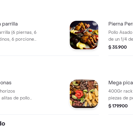
 parrilla
Pierna Per
rrilla (6 piernas, 6
Pollo Asado 
tinos, 6 porciones
de un 1/4 de libra a elección, papas y
repa de queso.
arepa con q
$ 35.900
.
sonas
Mega picad
400Gr rack 
 alitas de pollo
piezas de po
so, papas en
arepa asada
$ 179.900
casco. sufi
do