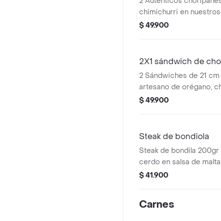
2 Autenticos choripáne
chimichurri en nuestro
de 18cm, 2 toppings a e
$ 49.900
porciones de papa en ca
2X1 sándwich de cho
2 Sándwiches de 21 cm 
artesano de orégano, ch
y papas en casco.
$ 49.900
Steak de bondiola
Steak de bondila 200gr
cerdo en salsa de malt
1 chori argentino, papa
$ 41.900
de queso.
Carnes