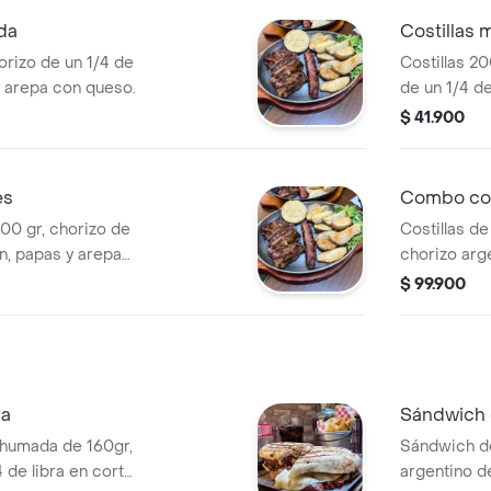
da
Costillas 
Costillas 20
y arepa con queso.
de un 1/4 de
arepa con q
$ 41.900
es
Combo cos
Costillas de
ón, papas y arepa
chorizo arg
de queso.
$ 99.900
la
Sándwich 
ahumada de 160gr,
Sándwich de
 de libra en corte
argentino de