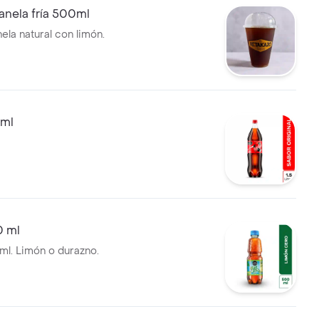
anela fría 500ml
ela natural con limón.
0ml
0 ml
ml. Limón o durazno.