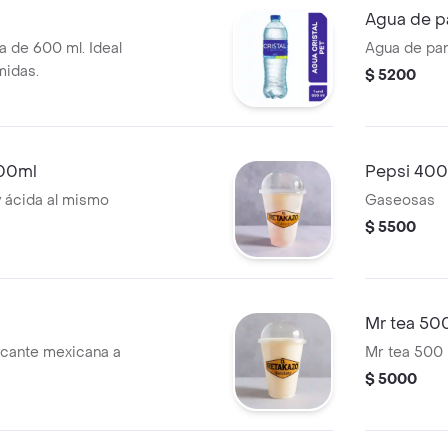
Agua de p
a de 600 ml. Ideal
Agua de pan
midas.
$ 5200
500ml
Pepsi 40
y ácida al mismo
Gaseosas
$ 5500
Mr tea 50
scante mexicana a
Mr tea 500 
$ 5000