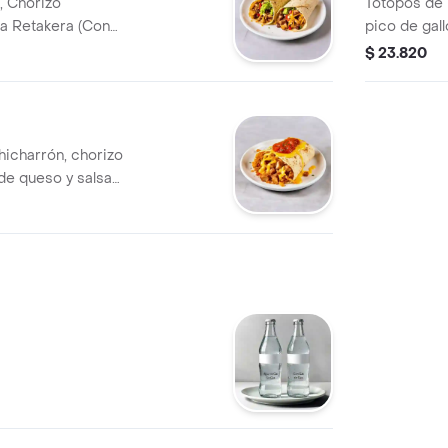
, Chorizo
Totopos de 
a Retakera (Con
pico de gal
ole)
$ 23.820
hicharrón, chorizo
de queso y salsa