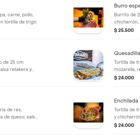
Burro esp
a, carne, pollo,
Burrito de 2
 tortilla de trigo.
chicharrón,
salsa retaker
$ 25.500
Quesadilla
igo de 25 cm
Tortilla de 
salsa retakera y
mozarella, r
guacamole y
$ 24.000
Enchilada
ria de res,
Tortilla de 
a de queso, salsa
y chicharró
 guacamole y crema
gratinada. 
$ 24.000