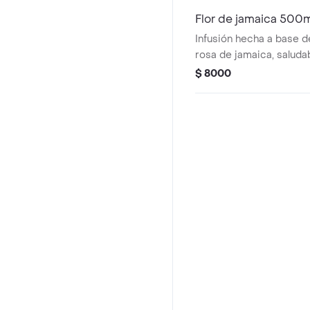
Flor de jamaica 500
Infusión hecha a base d
rosa de jamaica, saluda
para acompañar.
$ 8000