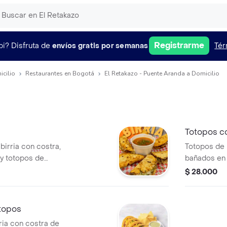
Registrarme
pi?
Disfruta de
envíos gratis por semanas
Tér
icilio
Restaurantes en Bogotá
El Retakazo - Puente Aranda a Domicilio
Totopos co
birria con costra,
Totopos de 
y totopos de
bañados en 
retakera, pi
$ 28.000
agria.
otopos
ria con costra de