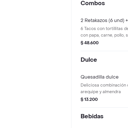
Combos
2 Retakazos (6 und) 
6 Tacos con tortillitas 
con papa, carne, pollo, 
salsa retakera con 2 be
$ 48.600
Dulce
Quesadilla dulce
Deliciosa combinación 
arequipe y almendra
$ 13.200
Bebidas