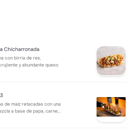
ia Chicharronada
ena con birria de res,
crujiente y abundante queso.
x3
itas de maíz retacadas con una
ezcla a base de papa, carne,
 de queso y salsa retakera