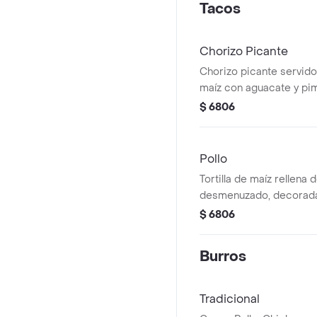
Tacos
Chorizo Picante
Chorizo picante servido 
maíz con aguacate y pim
como entrada.
$ 6806
Pollo
Tortilla de maíz rellena 
desmenuzado, decorada
cilantro.
$ 6806
Burros
Tradicional