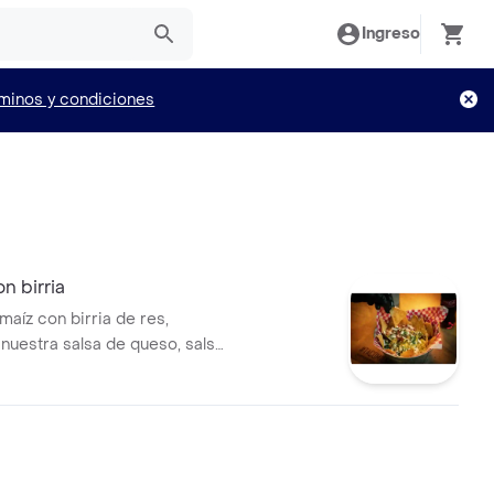
Ingreso
minos y condiciones
n birria
maíz con birria de res,
nuestra salsa de queso, salsa
co e' gallo, guacamole y crema