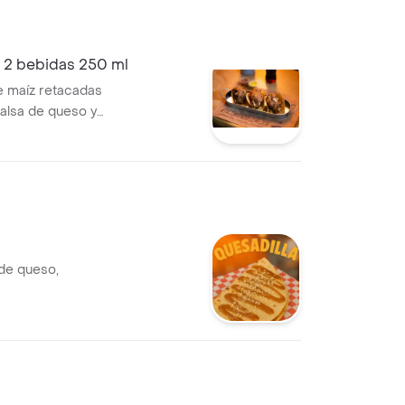
+ 2 bebidas 250 ml
de maíz retacadas
salsa de queso y
bidas a elección.
de queso,