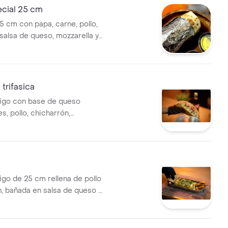
ecial 25 cm
5 cm con papa, carne, pollo,
 salsa de queso, mozzarella y
a en tortilla de trigo.
 trifasica
trigo con base de queso
es, pollo, chicharrón,
 pico e gallo.
trigo de 25 cm rellena de pollo
n, bañada en salsa de queso y
Acompañada de totopos.