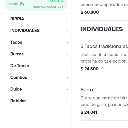
Gratis
Envío
queso, acompañados de 
(nuevos usuarios)
$ 60.800
BIRRIA
INDIVIDUALES
INDIVIDUALES
Tacos
3 Tacos tradicionales
Burros
Disfruta de 3 tacos trad
proteína de tu elección.
De Tomar
cilantro.
$ 24.500
Combos
Dulce
Burro
Burro con carne de birri
Bebidas
pico de gallo, guacamol
$ 24.841