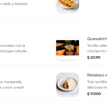
caldo y totopos.
Quesabirr
icionales con la
Tortilla rell
 Incluyen cebolla y
chicharrón 
$ 20.191
Retakazo 
a, mozzarella,
Tres tortill
e y sour cream.
deliciosa m
pollo, salsa
$ 17.500