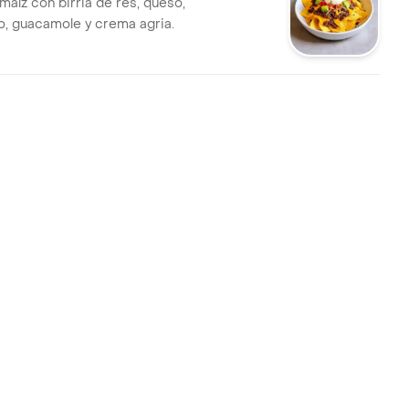
maíz con birria de res, queso,
lo, guacamole y crema agria.