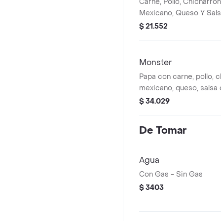
Carne, Pollo, Chicharron
Mexicano, Queso Y Sals
Pico De Gallo Y Guacam
$ 21.552
Monster
Papa con carne, pollo, c
mexicano, queso, salsa 
retakera en una tortilla.
$ 34.029
De Tomar
Agua
Con Gas - Sin Gas
$ 3403