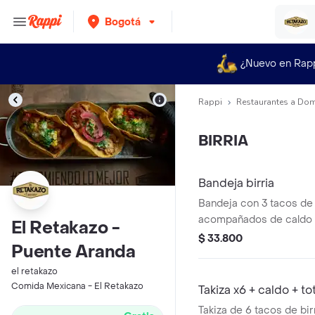
Bogotá
¿Nuevo en Rap
Rappi
Restaurantes a Dom
BIRRIA
Bandeja birria
Bandeja con 3 tacos de 
acompañados de caldo 
El Retakazo -
maíz.
$ 33.800
Puente Aranda
el retakazo
Comida Mexicana - El Retakazo
Takiza x6 + caldo + t
Takiza de 6 tacos de bir