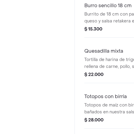
Burro sencillo 18 cm
Burrito de 18 cm con pap
queso y salsa retakera en
$ 15.300
Quesadilla mixta
Tortilla de harina de tr
rellena de carne, pollo, 
queso.
$ 22.000
Totopos con birria
Totopos de maíz con bir
bañados en nuestra sals
retakera, pico e' gallo,
$ 28.000
agria.