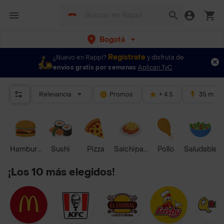
Bogotá
Regístrate
¿Nuevo en Rappi?
y disfruta de
envíos gratis por semanas
Aplican TyC
Relevancia
Promos
+ 4.5
35 mins
Hamburguesa
Sushi
Pizza
Salchipapas
Pollo
Saludable
¡Los 10 más elegidos!