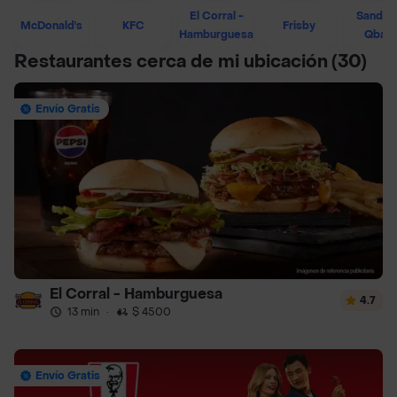
El Corral -
Sandwi
McDonald's
KFC
Frisby
Hamburguesa
Qban
Restaurantes cerca de mi ubicación
(30)
Envío Gratis
El Corral - Hamburguesa
4.7
13 min
·
$ 4500
Envío Gratis