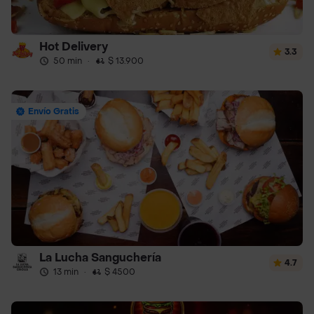
Hot Delivery
3.3
50 min
·
$ 13.900
Envío Gratis
La Lucha Sanguchería
4.7
13 min
·
$ 4500