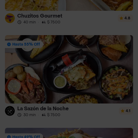
Chuzitos Gourmet
4.8
40 min
·
$ 7500
Hasta 55% Off
La Sazón de la Noche
4.1
30 min
·
$ 7500
Hasta 49% Off