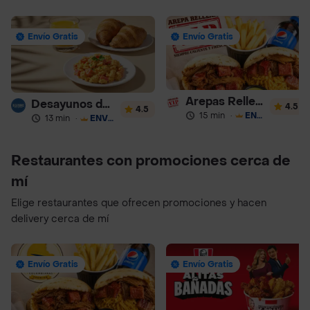
Envío Gratis
Envío Gratis
Arepas Rellenas Vip
Desayunos de la Abuela
4.5
4.5
15 min
·
ENVÍO GRATIS
13 min
·
ENVÍO GRATIS
Restaurantes con promociones cerca de
mí
Elige restaurantes que ofrecen promociones y hacen
delivery cerca de mí
Envío Gratis
Envío Gratis