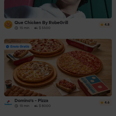
Que Chicken By RobeGrill
4.8
15 min
·
$ 5500
Envío Gratis
Domino's - Pizza
4.6
15 min
·
$ 8000