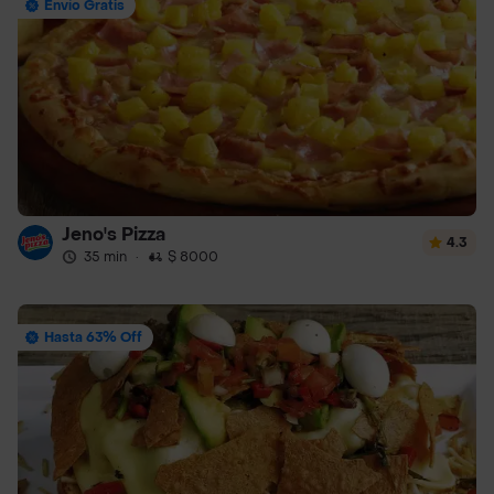
Envío Gratis
Jeno's Pizza
4.3
35 min
·
$ 8000
Hasta 63% Off