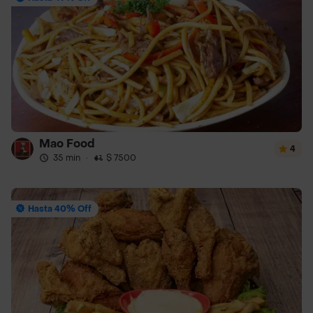
Mao Food
4
35 min
·
$ 7500
Hasta 40% Off