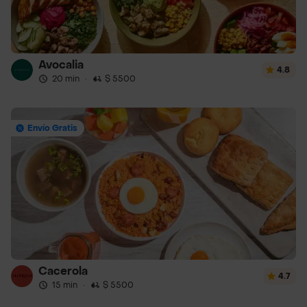
Avocalia
4.8
20 min
·
$ 5500
Envío Gratis
Cacerola
4.7
15 min
·
$ 5500