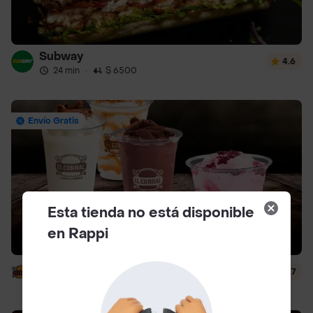
Subway
4.6
24 min
·
$ 6500
Envío Gratis
Esta tienda no está disponible
en Rappi
El Corral - Malteadas y Helados
4.7
13 min
·
$ 5000