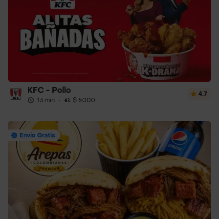
KFC - Pollo
4.7
13 min
·
$ 5000
Envío Gratis