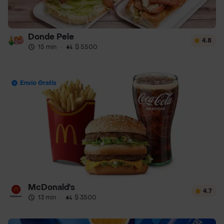
Donde Pele
4.8
15 min
·
$ 5500
Envío Gratis
McDonald's
4.7
13 min
·
$ 3500