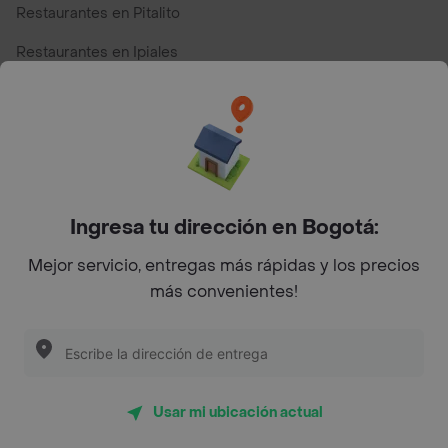
Restaurantes en Pitalito
Restaurantes en Ipiales
Restaurantes en San Andres
Restaurantes cerca de mi para pedir Comida a Domicilio -
Top Marcas y Cadenas de Restaurantes
Ingresa tu dirección en Bogotá:
Encuéntranos en estos países
Mejor servicio, entregas más rápidas y los precios
más convenientes!
App Store
Google play
AppGallery
Usar mi ubicación actual