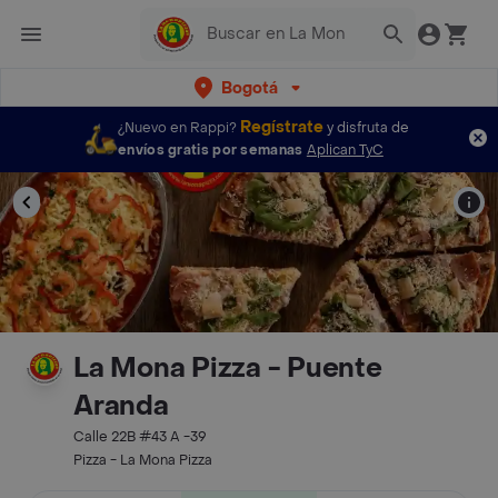
Bogotá
Regístrate
¿Nuevo en Rappi?
y disfruta de
envíos gratis por semanas
Aplican TyC
La Mona Pizza - Puente
Aranda
Calle 22B #43 A -39
Pizza - La Mona Pizza