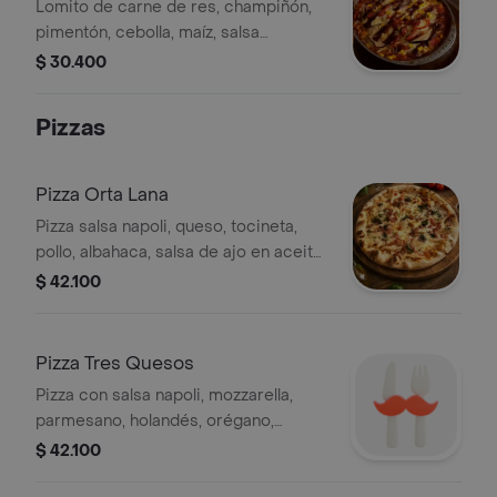
Lomito de carne de res, champiñón,
pimentón, cebolla, maíz, salsa
bolognesa, queso gratinado, chorizo,
$ 30.400
berenjena, salsa BBQ
Pizzas
Pizza Orta Lana
Pizza salsa napoli, queso, tocineta,
pollo, albahaca, salsa de ajo en aceite
de oliva, tamaño a elección.
$ 42.100
Pizza Tres Quesos
Pizza con salsa napoli, mozzarella,
parmesano, holandés, orégano,
tamaño a elección.
$ 42.100