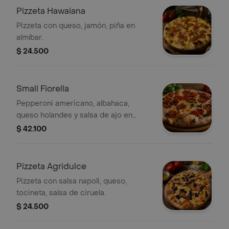
Pizzeta Hawaiana
Pizzeta con queso, jamón, piña en
almíbar.
$ 24.500
Small Fiorella
Pepperoni americano, albahaca,
queso holandes y salsa de ajo en
aceite de oliva 30 cm
$ 42.100
Pizzeta Agridulce
Pizzeta con salsa napoli, queso,
tocineta, salsa de ciruela.
$ 24.500