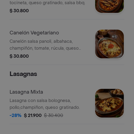
tocineta, queso gratinado, salsa bbq.
$ 30.800
Canelón Vegetariano
Canelón salsa panoli, albahaca,
champiñón, tomate, rúcula, queso
gratinado, salsa de ajo en aceite de
$ 30.800
oliva.
Lasagnas
Lasagna Mixta
Lasagna con salsa bolognesa,
pollo,champiñon, queso gratinado.
-28%
$ 21.900
$ 30.400