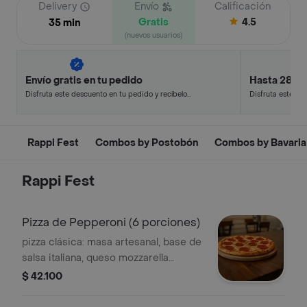
Delivery
Envío
Calificación
Gratis
4.5
35 min
(nuevos usuarios)
Envío gratis en tu pedido
Hasta 28% 
Disfruta este descuento en tu pedido y recíbelo
Disfruta este de
en minutos.
en minutos.
Rappi Fest
Combos by Postobón
Combos by Bavaria
Rappi Fest
Pizza de Pepperoni (6 porciones)
pizza clásica: masa artesanal, base de
salsa italiana, queso mozzarella
derretido y abundantes láminas de
$ 42.100
pepperoni crujiente. Horneada al
punto perfecto para lograr un borde