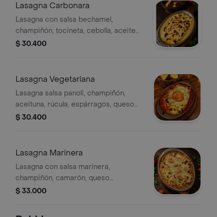
Lasagna Carbonara
Lasagna con salsa bechamel,
champiñón, tocineta, cebolla, aceite
de oliva, queso gratinado.
$ 30.400
Lasagna Vegetariana
Lasagna salsa panoli, champiñón,
aceituna, rúcula, espárragos, queso
gratinado, zucchini, queso
$ 30.400
parmesano.
Lasagna Marinera
Lasagna con salsa marinera,
champiñón, camarón, queso
gratinado.
$ 33.000