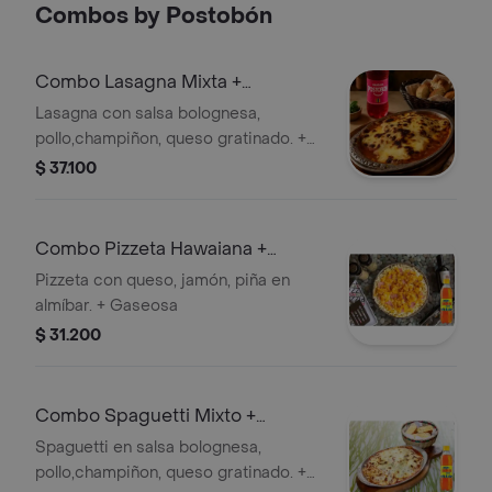
Combos by Postobón
dorado y un sabor irresistible. Ideal
para compartir… o no.
Combo Lasagna Mixta +
Colombiana 350 ml
Lasagna con salsa bolognesa,
pollo,champiñon, queso gratinado. +
Gaseosa
$ 37.100
Combo Pizzeta Hawaiana +
Colombiana 350 ml
Pizzeta con queso, jamón, piña en
almíbar. + Gaseosa
$ 31.200
Combo Spaguetti Mixto +
Colombiana 350 ml
Spaguetti en salsa bolognesa,
pollo,champiñon, queso gratinado. +