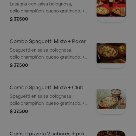
Dorada Lta 330ml
Lasagna con salsa bolognesa,
pollo,champiñon, queso gratinado. +
Tipo de cerveza: Lager. % Alcohol:
$ 37.500
4.7%. País de origen: Colombia
Combo Spaguetti Mixto + Poker
355 ml
Spaguetti en salsa bolognesa,
pollo,champiñon, queso gratinado. +
Cervezas
$ 37.500
Combo Spaguetti Mixto + Club
col. Dorada Lta 330ml
Spaguetti en salsa bolognesa,
pollo,champiñon, queso gratinado. +
Tipo de cerveza: Lager. % Alcohol:
$ 37.500
4.7%. País de origen: Colombia
Combo pizzeta 2 sabores + poker