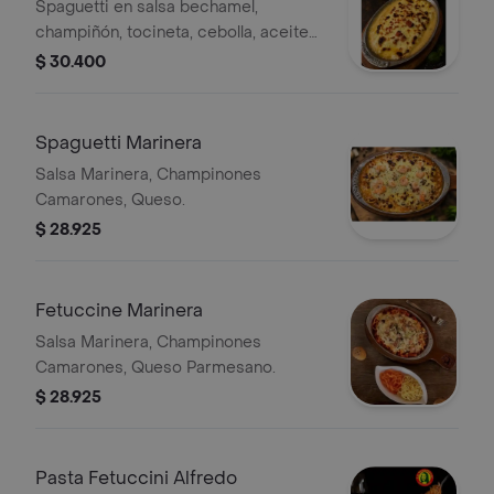
Spaguetti en salsa bechamel,
champiñón, tocineta, cebolla, aceite
de oliva, queso gratinado.
$ 30.400
Spaguetti Marinera
Salsa Marinera, Champinones
Camarones, Queso.
$ 28.925
Fetuccine Marinera
Salsa Marinera, Champinones
Camarones, Queso Parmesano.
$ 28.925
Pasta Fetuccini Alfredo