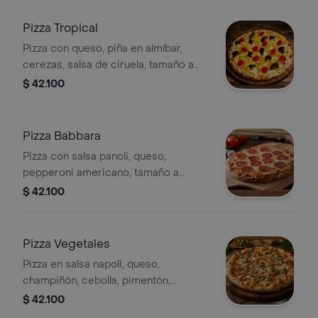
Pizza Tropical
Pizza con queso, piña en almíbar,
cerezas, salsa de ciruela, tamaño a
elección.
$ 42.100
Pizza Babbara
Pizza con salsa panoli, queso,
pepperoni americano, tamaño a
elección.
$ 42.100
Pizza Vegetales
Pizza en salsa napoli, queso,
champiñón, cebolla, pimentón,
aceituna, tamaño a elección.
$ 42.100