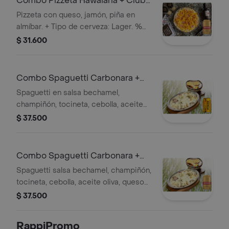
Combo Pizzeta Hawaiana + Club
col. Dorada Lta 330ml
Pizzeta con queso, jamón, piña en
almíbar. + Tipo de cerveza: Lager. %
Alcohol: 4.7%. País de origen:
$ 31.600
Colombia
Combo Spaguetti Carbonara +
Poker 355 ml
Spaguetti en salsa bechamel,
champiñón, tocineta, cebolla, aceite
de oliva, queso gratinado. + Cervezas
$ 37.500
Combo Spaguetti Carbonara +
Club col. Dorada Lta 330ml
Spaguetti salsa bechamel, champiñón,
tocineta, cebolla, aceite oliva, queso
gratinado + Cerveza Lager 4.7%
$ 37.500
alcohol, Colombia
RappiPromo