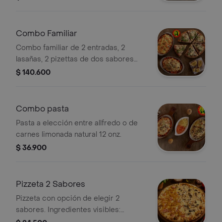
Combo Familiar
Combo familiar de 2 entradas, 2
lasañas, 2 pizettas de dos sabores
cada una y gaseosa de 1,5 L a
$ 140.600
elección.
Combo pasta
Pasta a elección entre allfredo o de
carnes limonada natural 12 onz.
$ 36.900
Pizzeta 2 Sabores
Pizzeta con opción de elegir 2
sabores. Ingredientes visibles:
champiñones, espinaca, queso y