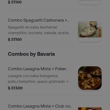
Gaseosa
$ 37.100
Combo Spaguetti Carbonara +
Colombiana 350 ml
Spaguetti en salsa bechamel,
champiñón, tocineta, cebolla, aceite
de oliva, queso gratinado. + Gaseosa
$ 37.100
Combos by Bavaria
Combo Lasagna Mixta + Poker
355 ml
Lasagna con salsa bolognesa,
pollo,champiñon, queso gratinado. +
Cervezas
$ 37.500
Combo Lasagna Mixta + Club col.