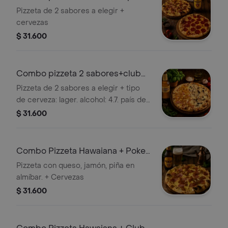
355 ml
Pizzeta de 2 sabores a elegir +
cervezas
$ 31.600
Combo pizzeta 2 sabores+club
col. dorada
Pizzeta de 2 sabores a elegir + tipo
de cerveza: lager. alcohol: 4.7. país de
origen: colombia, club col. dorada lta
$ 31.600
330ml
Combo Pizzeta Hawaiana + Poker
355 ml
Pizzeta con queso, jamón, piña en
almíbar. + Cervezas
$ 31.600