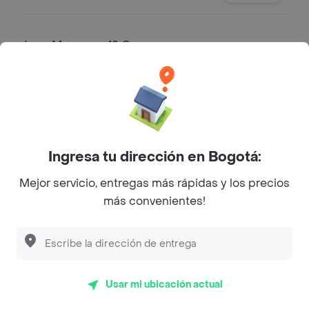
Jugo Maracuya 12 Oz
Jugo
$ 7100
Jugo Mora 12 Oz
Ingresa tu dirección en Bogotá:
Jugo
Mejor servicio, entregas más rápidas y los precios
$ 7100
más convenientes!
Jugo Guanabana 12 Oz
Jugo
Usar mi ubicación actual
$ 7100