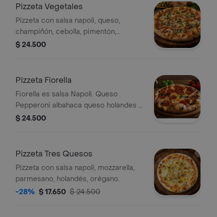
Pizzeta Vegetales
Pizzeta con salsa napoli, queso,
champiñón, cebolla, pimentón,
aceituna.
$ 24.500
Pizzeta Fiorella
Fiorella es salsa Napoli. Queso .
Pepperoni albahaca queso holandes y
salsa de ajo en aceite de oliva
$ 24.500
Pizzeta Tres Quesos
Pizzeta con salsa napoli, mozzarella,
parmesano, holandés, orégano.
-28%
$ 17.650
$ 24.500