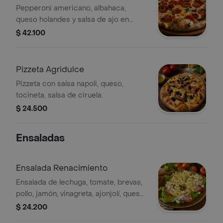
Pepperoni americano, albahaca,
queso holandes y salsa de ajo en
aceite de oliva 30 cm
$ 42.100
Pizzeta Agridulce
Pizzeta con salsa napoli, queso,
tocineta, salsa de ciruela.
$ 24.500
Ensaladas
Ensalada Renacimiento
Ensalada de lechuga, tomate, brevas,
pollo, jamón, vinagreta, ajonjolí, queso
en cuadrados, champiñones.
$ 24.200