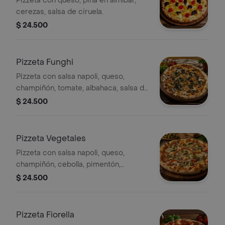
Pizzeta con queso, piña en almíbar,
cerezas, salsa de ciruela.
$ 24.500
Pizzeta Funghi
Pizzeta con salsa napoli, queso,
champiñón, tomate, albahaca, salsa de
ajo en aceite de oliva.
$ 24.500
Pizzeta Vegetales
Pizzeta con salsa napoli, queso,
champiñón, cebolla, pimentón,
aceituna.
$ 24.500
Pizzeta Fiorella