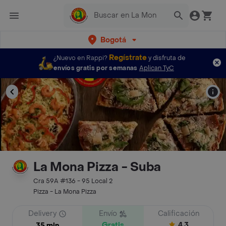
Bogotá
Regístrate
¿Nuevo en Rappi?
y disfruta de
envíos gratis por semanas
Aplican TyC
La Mona Pizza - Suba
Cra 59A #136 - 95 Local 2
Pizza - La Mona Pizza
Delivery
Envío
Calificación
Gratis
4.3
35 min