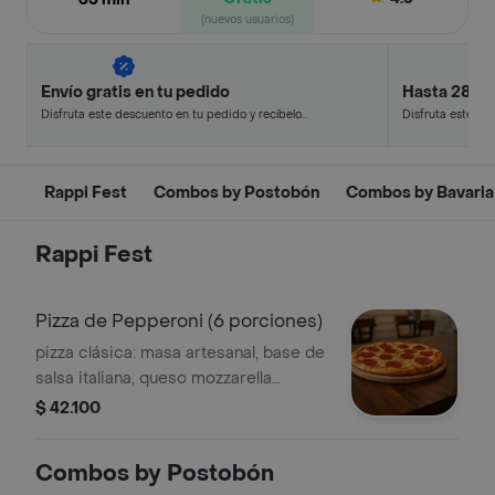
(nuevos usuarios)
Envío gratis en tu pedido
Hasta 28% 
Disfruta este descuento en tu pedido y recíbelo
Disfruta este de
en minutos.
en minutos.
Rappi Fest
Combos by Postobón
Combos by Bavaria
Rappi Fest
Pizza de Pepperoni (6 porciones)
pizza clásica: masa artesanal, base de
salsa italiana, queso mozzarella
derretido y abundantes láminas de
$ 42.100
pepperoni crujiente. Horneada al
punto perfecto para lograr un borde
Combos by Postobón
dorado y un sabor irresistible. Ideal