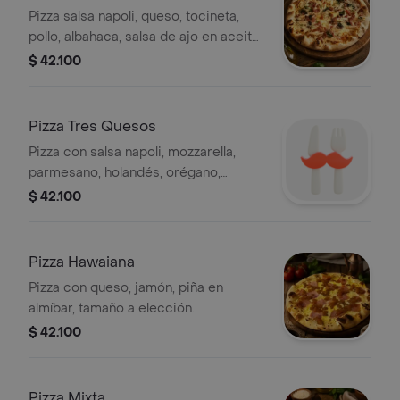
Pizza salsa napoli, queso, tocineta,
pollo, albahaca, salsa de ajo en aceite
de oliva, tamaño a elección.
$ 42.100
Pizza Tres Quesos
Pizza con salsa napoli, mozzarella,
parmesano, holandés, orégano,
tamaño a elección.
$ 42.100
Pizza Hawaiana
Pizza con queso, jamón, piña en
almíbar, tamaño a elección.
$ 42.100
Pizza Mixta