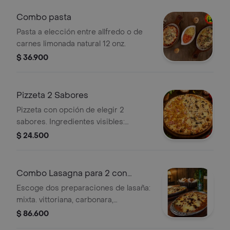
Combo pasta
Pasta a elección entre allfredo o de
carnes limonada natural 12 onz.
$ 36.900
Pizzeta 2 Sabores
Pizzeta con opción de elegir 2
sabores. Ingredientes visibles:
champiñones, espinaca, queso y
$ 24.500
jamón.
Combo Lasagna para 2 con
Heineken
Escoge dos preparaciones de lasaña:
mixta. vittoriana, carbonara,
vegetariana, sicicliana, o marinera
$ 86.600
con 2 heineken.