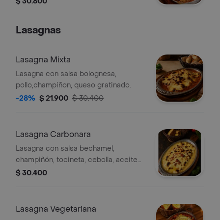
$ 30.800
oliva.
Lasagnas
Lasagna Mixta
Lasagna con salsa bolognesa,
pollo,champiñon, queso gratinado.
-28%
$ 21.900
$ 30.400
Lasagna Carbonara
Lasagna con salsa bechamel,
champiñón, tocineta, cebolla, aceite
de oliva, queso gratinado.
$ 30.400
Lasagna Vegetariana