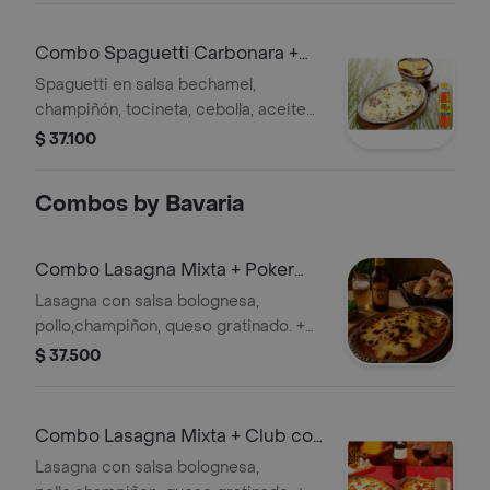
Combo Spaguetti Carbonara +
Colombiana 350 ml
Spaguetti en salsa bechamel,
champiñón, tocineta, cebolla, aceite
de oliva, queso gratinado. + Gaseosa
$ 37.100
Combos by Bavaria
Combo Lasagna Mixta + Poker
355 ml
Lasagna con salsa bolognesa,
pollo,champiñon, queso gratinado. +
Cervezas
$ 37.500
Combo Lasagna Mixta + Club col.
Dorada Lta 330ml
Lasagna con salsa bolognesa,