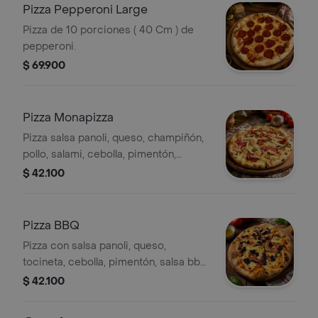
Pizza Pepperoni Large
Pizza de 10 porciones ( 40 Cm ) de
pepperoni.
$ 69.900
Pizza Monapizza
Pizza salsa panoli, queso, champiñón,
pollo, salami, cebolla, pimentón,
aceitunas, camarón, tamaño a
$ 42.100
elección.
Pizza BBQ
Pizza con salsa panoli, queso,
tocineta, cebolla, pimentón, salsa bbq,
tamaño a elección.
$ 42.100