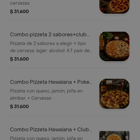
cervezas
$ 31.600
Combo pizzeta 2 sabores+club
col. dorada
Pizzeta de 2 sabores a elegir + tipo
de cerveza: lager. alcohol: 4.7. país de
origen: colombia, club col. dorada lta
$ 31.600
330ml
Combo Pizzeta Hawaiana + Poker
355 ml
Pizzeta con queso, jamón, piña en
almíbar. + Cervezas
$ 31.600
Combo Pizzeta Hawaiana + Club
col. Dorada Lta 330ml
Pizzeta con queso, jamón, piña en