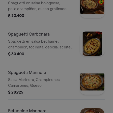
Spaguetti en salsa bolognesa,
pollo,champiñon, queso gratinado.
$ 30.400
Spaguetti Carbonara
Spaguetti en salsa bechamel,
champiñón, tocineta, cebolla, aceite
de oliva, queso gratinado.
$ 30.400
Spaguetti Marinera
Salsa Marinera, Champinones
Camarones, Queso.
$ 28.925
Fetuccine Marinera