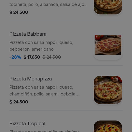
tocineta, pollo, albahaca, salsa de ajo
en aceite de oliva.
$ 24.500
Pizzeta Babbara
Pizzeta con salsa napoli, queso,
pepperoni americano.
-28%
$ 17.650
$ 24.500
Pizzeta Monapizza
Pizzeta con salsa napoli, queso,
champiñón, pollo, salami, cebolla,
pimentón, aceitunas, camarón.
$ 24.500
Pizzeta Tropical