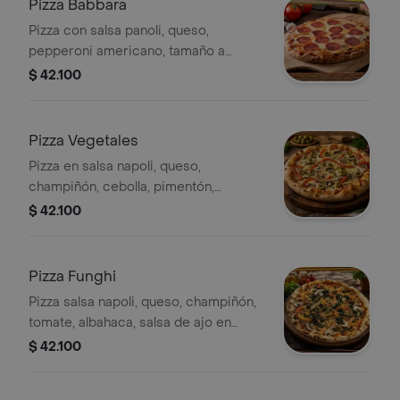
Pizza Babbara
Pizza con salsa panoli, queso,
pepperoni americano, tamaño a
elección.
$ 42.100
Pizza Vegetales
Pizza en salsa napoli, queso,
champiñón, cebolla, pimentón,
aceituna, tamaño a elección.
$ 42.100
Pizza Funghi
Pizza salsa napoli, queso, champiñón,
tomate, albahaca, salsa de ajo en
aceite de oliva, tamaño a elección.
$ 42.100