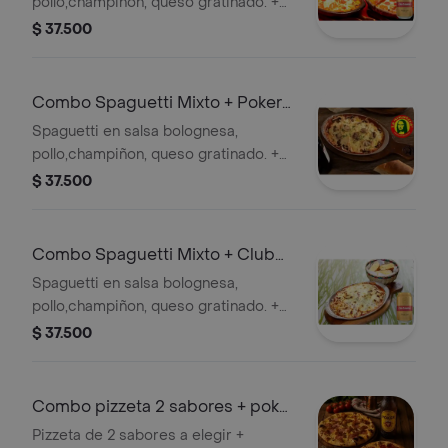
pollo,champiñon, queso gratinado. +
Tipo de cerveza: Lager. % Alcohol:
$ 37.500
4.7%. País de origen: Colombia
Combo Spaguetti Mixto + Poker
355 ml
Spaguetti en salsa bolognesa,
pollo,champiñon, queso gratinado. +
Cervezas
$ 37.500
Combo Spaguetti Mixto + Club
col. Dorada Lta 330ml
Spaguetti en salsa bolognesa,
pollo,champiñon, queso gratinado. +
Tipo de cerveza: Lager. % Alcohol:
$ 37.500
4.7%. País de origen: Colombia
Combo pizzeta 2 sabores + poker
355 ml
Pizzeta de 2 sabores a elegir +