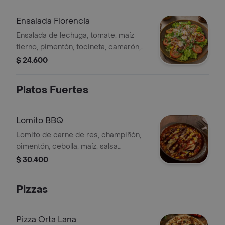
Ensalada Florencia
Ensalada de lechuga, tomate, maíz
tierno, pimentón, tocineta, camarón,
piña, rúcula, queso parmesano.
$ 24.600
Platos Fuertes
Lomito BBQ
Lomito de carne de res, champiñón,
pimentón, cebolla, maíz, salsa
bolognesa, queso gratinado, chorizo,
$ 30.400
berenjena, salsa BBQ
Pizzas
Pizza Orta Lana