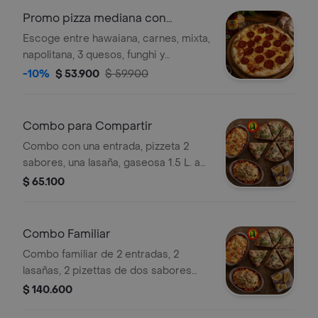
Promo pizza mediana con
gaseosa
Escoge entre hawaiana, carnes, mixta,
napolitana, 3 quesos, funghi y
agridulce.
-10%
$ 53.900
$ 59.900
Combo para Compartir
Combo con una entrada, pizzeta 2
sabores, una lasaña, gaseosa 1.5 L. a
elección
$ 65.100
Combo Familiar
Combo familiar de 2 entradas, 2
lasañas, 2 pizettas de dos sabores
cada una y gaseosa de 1,5 L a
$ 140.600
elección.