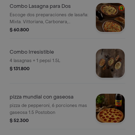
Combo Lasagna para Dos
Escoge dos preparaciones de lasaña:
Mixta. Vittoriana, Carbonara,
Vegetariana, Sicicliana, o Marinera.
$ 60.800
Combo Irresistible
4 lasagnas + 1 pepsi 1.5L
$ 131.800
pizza mundial con gaseosa
pizza de pepperoni, 6 porciones mas
gaseosa 1.5 Postobon
$ 52.300