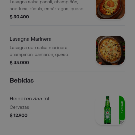
Lasagna salsa panoli, champiñón,
aceituna, rúcula, espárragos, queso
gratinado, zucchini, queso
$ 30.400
parmesano.
Lasagna Marinera
Lasagna con salsa marinera,
champiñón, camarón, queso
gratinado.
$ 33.000
Bebidas
Heineken 355 ml
Cervezas
$ 12.900