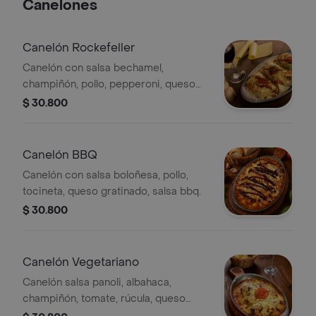
Canelones
Canelón Rockefeller
Canelón con salsa bechamel,
champiñón, pollo, pepperoni, queso
gratinado, salsa burger.
$ 30.800
Canelón BBQ
Canelón con salsa boloñesa, pollo,
tocineta, queso gratinado, salsa bbq.
$ 30.800
Canelón Vegetariano
Canelón salsa panoli, albahaca,
champiñón, tomate, rúcula, queso
gratinado, salsa de ajo en aceite de