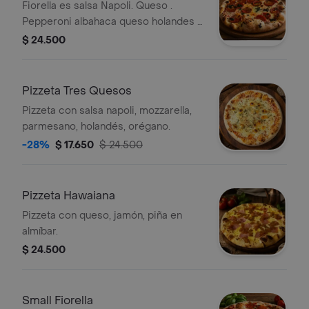
Fiorella es salsa Napoli. Queso .
Pepperoni albahaca queso holandes y
salsa de ajo en aceite de oliva
$ 24.500
Pizzeta Tres Quesos
Pizzeta con salsa napoli, mozzarella,
parmesano, holandés, orégano.
-28%
$ 17.650
$ 24.500
Pizzeta Hawaiana
Pizzeta con queso, jamón, piña en
almíbar.
$ 24.500
Small Fiorella