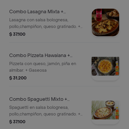
para compartir… o no.
Combo Lasagna Mixta +
Colombiana 350 ml
Lasagna con salsa bolognesa,
pollo,champiñon, queso gratinado. +
Gaseosa
$ 37.100
Combo Pizzeta Hawaiana +
Colombiana 350 ml
Pizzeta con queso, jamón, piña en
almíbar. + Gaseosa
$ 31.200
Combo Spaguetti Mixto +
Colombiana 350 ml
Spaguetti en salsa bolognesa,
pollo,champiñon, queso gratinado. +
Gaseosa
$ 37.100