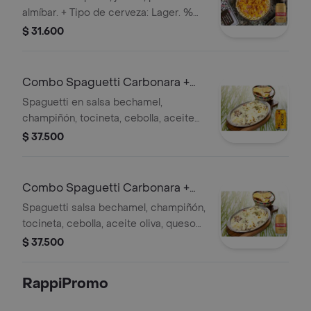
almíbar. + Tipo de cerveza: Lager. %
Alcohol: 4.7%. País de origen:
$ 31.600
Colombia
Combo Spaguetti Carbonara +
Poker 355 ml
Spaguetti en salsa bechamel,
champiñón, tocineta, cebolla, aceite
de oliva, queso gratinado. + Cervezas
$ 37.500
Combo Spaguetti Carbonara +
Club col. Dorada Lta 330ml
Spaguetti salsa bechamel, champiñón,
tocineta, cebolla, aceite oliva, queso
gratinado + Cerveza Lager 4.7%
$ 37.500
alcohol, Colombia
RappiPromo