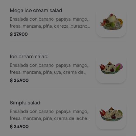
Mega ice cream salad
Ensalada con banano, papaya, mango,
fresa, manzana, piña, cereza, durazno,
kiwi, pitahaya, manzana, uva, galleta.
$ 27.900
Ice cream salad
Ensalada con banano, papaya, mango,
fresa, manzana, piña, uva, crema de
leche, queso, helado, galleta.
$ 25.900
Simple salad
Ensalada con banano, papaya, mango,
fresa, manzana, piña, crema de leche,
queso, uva, fresa, galleta.
$ 23.900