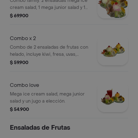
Combo family: 2 ensaladas mega ice
cream salad, 1 mega junior salad y 1
jugo a elección. Incluye frutas como
$ 69.900
kiwi, fresa, uva, pitahaya y helado.
Combo x 2
Combo de 2 ensaladas de frutas con
helado, incluye kiwi, fresa, uvas,
pitahaya y cereza.
$ 59.900
Combo love
Mega ice cream salad, mega junior
salad y un jugo a elección.
$ 54.900
Ensaladas de Frutas