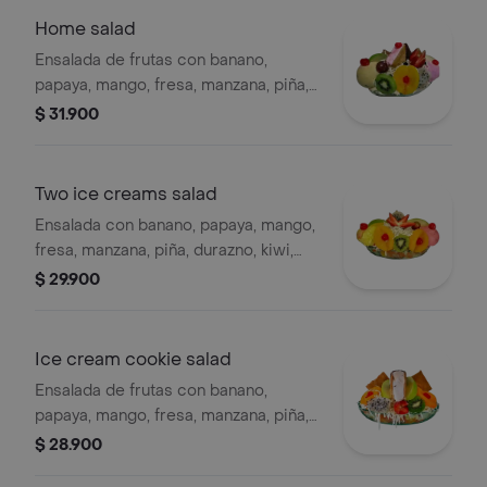
Home salad
Ensalada de frutas con banano,
papaya, mango, fresa, manzana, piña,
durazno, kiwi, pitahaya, queso, 2 bolas
$ 31.900
de helado, galleta y cerezas.
Two ice creams salad
Ensalada con banano, papaya, mango,
fresa, manzana, piña, durazno, kiwi,
pitahaya, uva, queso, 2 bolas de
$ 29.900
helado, galleta.
Ice cream cookie salad
Ensalada de frutas con banano,
papaya, mango, fresa, manzana, piña,
queso, uva, cereza, durazno, kiwi,
$ 28.900
pitahaya y un sándwich de helado.