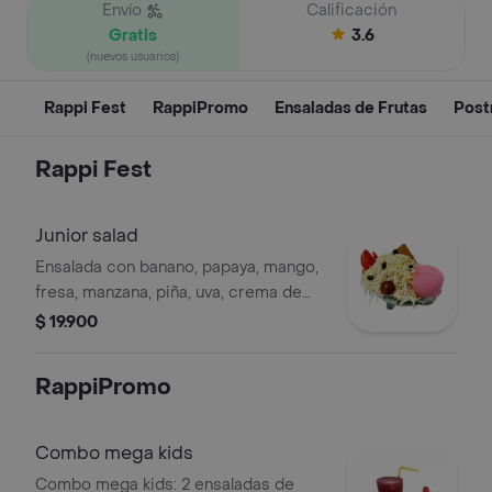
Envío
Calificación
Gratis
3.6
(nuevos usuarios)
Rappi Fest
RappiPromo
Ensaladas de Frutas
Post
Rappi Fest
Junior salad
Ensalada con banano, papaya, mango,
fresa, manzana, piña, uva, crema de
leche, queso, helado, fresa, galleta.
$ 19.900
RappiPromo
Combo mega kids
Combo mega kids: 2 ensaladas de