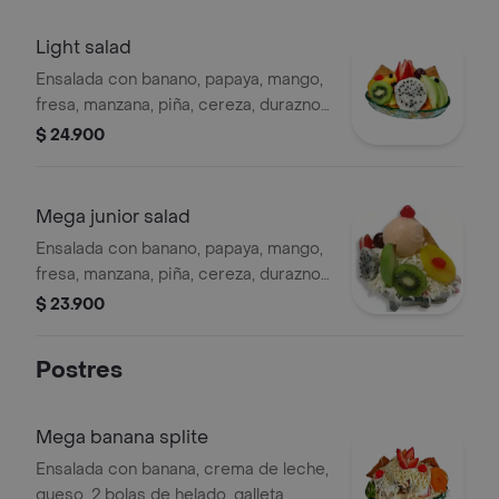
Light salad
Ensalada con banano, papaya, mango,
fresa, manzana, piña, cereza, durazno,
kiwi, pitahaya, manzana, uva, galleta.
$ 24.900
Mega junior salad
Ensalada con banano, papaya, mango,
fresa, manzana, piña, cereza, durazno,
kiwi, pitahaya, uva, helado, galleta.
$ 23.900
Postres
Mega banana splite
Ensalada con banana, crema de leche,
queso, 2 bolas de helado, galleta,