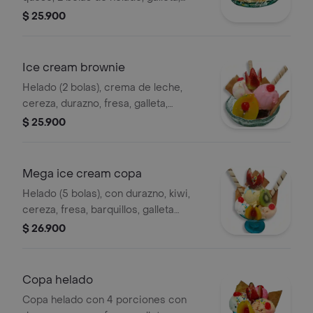
cereza, durazno, fresa.
$ 25.900
Ice cream brownie
Helado (2 bolas), crema de leche,
cereza, durazno, fresa, galleta,
barquillo, galleta.
$ 25.900
Mega ice cream copa
Helado (5 bolas), con durazno, kiwi,
cereza, fresa, barquillos, galleta
artesanal.
$ 26.900
Copa helado
Copa helado con 4 porciones con