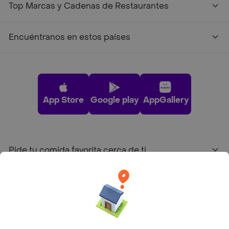
Top Marcas y Cadenas de Restaurantes
Encuéntranos en estos países
App Store
Google play
AppGallery
Pide tu comida favorita cerca de ti
Categorías
Únete a Rappi