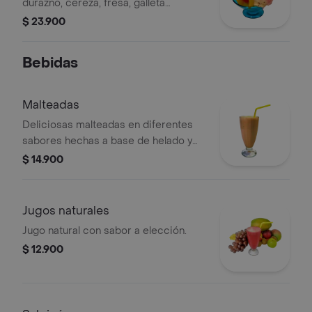
durazno, cereza, fresa, galleta
artesanal.
$ 23.900
Bebidas
Malteadas
Deliciosas malteadas en diferentes
sabores hechas a base de helado y
crema de leche artesanal.
$ 14.900
Jugos naturales
Jugo natural con sabor a elección.
$ 12.900