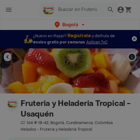
Bogotá
Regístrate
¿Nuevo en Rappi?
y disfruta de
envíos gratis por semanas
Aplican TyC
Fruteria y Heladeria Tropical -
Usaquén
Cl. 164 # 18-42, Bogotá, Cundinamarca, Colombia
Helados - Fruteria y Heladeria Tropical