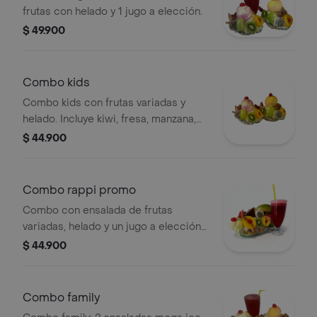
frutas con helado y 1 jugo a elección.
$ 49.900
Combo kids
Combo kids con frutas variadas y
helado. Incluye kiwi, fresa, manzana,
uvas, pitahaya y cereza.
$ 44.900
Combo rappi promo
Combo con ensalada de frutas
variadas, helado y un jugo a elección
en leche o agua.
$ 44.900
Combo family