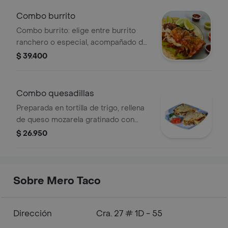
Combo burrito
Combo burrito: elige entre burrito
ranchero o especial, acompañado de
una gaseosa Postobón.
$ 39.400
Combo quesadillas
Preparada en tortilla de trigo, rellena
de queso mozarela gratinado con
proteína a elección entre (carne al
$ 26.950
pastor o pollo) acompañada de
gaseosa postobón.
Sobre Mero Taco
Dirección
Cra. 27 # 1D - 55