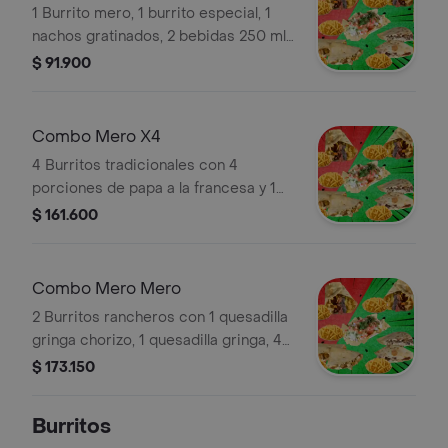
1 Burrito mero, 1 burrito especial, 1
nachos gratinados, 2 bebidas 250 ml
a elección.
$ 91.900
Combo Mero X4
4 Burritos tradicionales con 4
porciones de papa a la francesa y 1
gaseosa 2.5 l.
$ 161.600
Combo Mero Mero
2 Burritos rancheros con 1 quesadilla
gringa chorizo, 1 quesadilla gringa, 4
porciones de papa a la francesa, 1
$ 173.150
nachos gratinados, 1 gaseosa 2.5 l.
Burritos