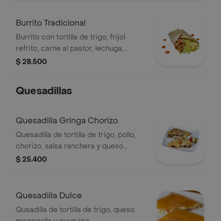
Burrito Tradicional
Burrito con tortilla de trigo, frijol
refrito, carne al pastor, lechuga,
queso mozzarella, salsa ranchera y
$ 28.500
guacamole
Quesadillas
Quesadilla Gringa Chorizo
Quesadilla de tortilla de trigo, pollo,
chorizo, salsa ranchera y queso
mozzarella.
$ 25.400
Quesadilla Dulce
Qusadilla de tortilla de trigo, queso