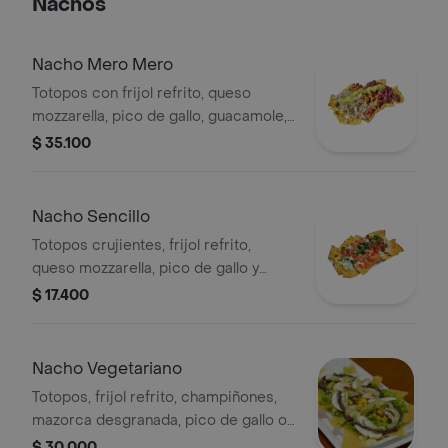
Nachos
Nacho Mero Mero
Totopos con frijol refrito, queso
mozzarella, pico de gallo, guacamole,
carne al pastor, pollo y chorizo.
$ 35.100
Nacho Sencillo
Totopos crujientes, frijol refrito,
queso mozzarella, pico de gallo y
guacamole.
$ 17.400
Nacho Vegetariano
Totopos, frijol refrito, champiñones,
mazorca desgranada, pico de gallo o
lechuga, queso mozzarella, salsa
$ 30.000