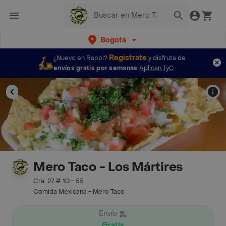
Bogotá
Regístrate
¿Nuevo en Rappi?
y disfruta de
envíos gratis por semanas
Aplican TyC
Mero Taco - Los Mártires
Cra. 27 # 1D - 55
Comida Mexicana - Mero Taco
Envío
Gratis