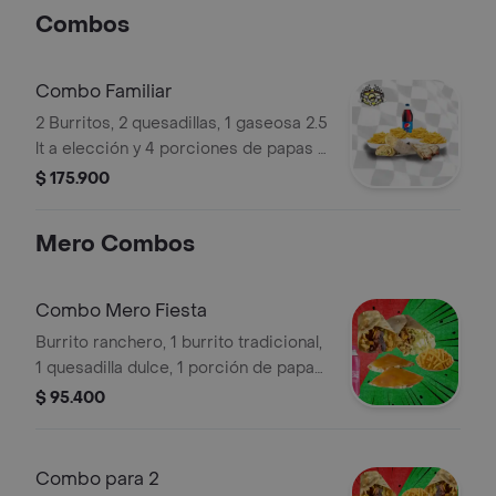
Combos
Combo Familiar
2 Burritos, 2 quesadillas, 1 gaseosa 2.5
lt a elección y 4 porciones de papas a
la francesa ó 4 nachos crujientes.
$ 175.900
Mero Combos
Combo Mero Fiesta
Burrito ranchero, 1 burrito tradicional,
1 quesadilla dulce, 1 porción de papas
a la francesa, 2 bebidas 250 ml a
$ 95.400
elección.
Combo para 2