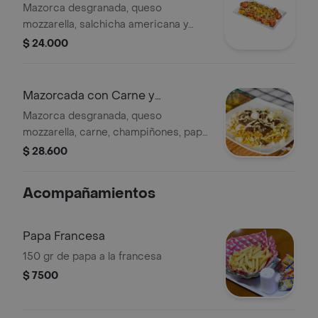
Mazorca desgranada, queso
mozzarella, salchicha americana y
salsa ranchera.
$ 24.000
Mazorcada con Carne y
Champiñones
Mazorca desgranada, queso
mozzarella, carne, champiñones, papa
cabello de ángel y salsa ranchera.
$ 28.600
Acompañamientos
Papa Francesa
150 gr de papa a la francesa
$ 7500