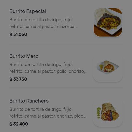
Burrito Especial
Burrito de tortilla de trigo, frijol
refrito, carne al pastor, mazorca
desgranada, pico de gallo, queso
$ 31.050
mozzarella y salsa ranchera
Burrito Mero
Burrito de tortilla de trigo, frijol
refrito, carne al pastor, pollo, chorizo,
pico de gallo, queso mozzarella, salsa
$ 33.750
ranchera y guacamole
Burrito Ranchero
Burrito de tortilla de trigo, frijol
refrito, carne al pastor, chorizo, pico
de gallo, queso mozzarella, salsa
$ 32.400
ranchera y guacamole