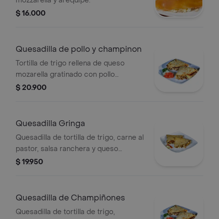
mozzarella y arequipe.
$ 16.000
Quesadilla de pollo y champinon
Tortilla de trigo rellena de queso
mozarella gratinado con pollo
desmechado, champinones y salsa
$ 20.900
ranchera.
Quesadilla Gringa
Quesadilla de tortilla de trigo, carne al
pastor, salsa ranchera y queso
mozzarella.
$ 19.950
Quesadilla de Champiñones
Quesadilla de tortilla de trigo,