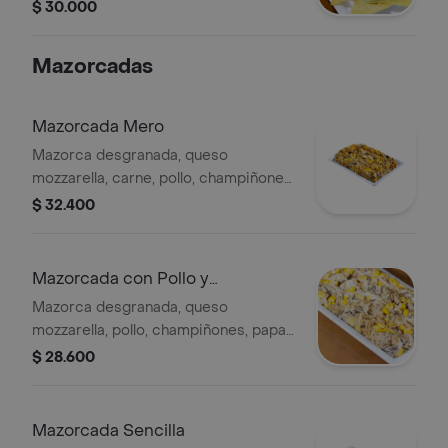
guacamole y carne al pastor.
$ 30.000
Mazorcadas
Mazorcada Mero
Mazorca desgranada, queso
mozzarella, carne, pollo, champiñones,
papa cabello de ángel y salsa
$ 32.400
ranchera.
Mazorcada con Pollo y
Champiñones
Mazorca desgranada, queso
mozzarella, pollo, champiñones, papa
cabello de ángel y salsa ranchera.
$ 28.600
Mazorcada Sencilla