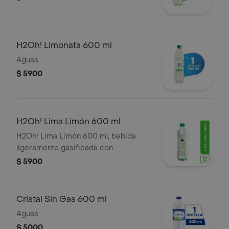
H2Oh! Limonata 600 ml
Aguas
$ 5900
H2Oh! Lima Limón 600 ml
H2Oh! Lima Limón 600 ml, bebida
ligeramente gasificada con
edulcorantes, 3 porciones.
$ 5900
Cristal Sin Gas 600 ml
Aguas
$ 5000