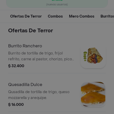
(nuevos usuarios)
Ofertas De Terror
Combos
Mero Combos
Burrito
Ofertas De Terror
Burrito Ranchero
Burrito de tortilla de trigo, frijol
refrito, carne al pastor, chorizo, pico
de gallo, queso mozzarella, salsa
$ 32.400
ranchera y guacamole
Quesadilla Dulce
Qusadilla de tortilla de trigo, queso
mozzarella y arequipe.
$ 16.000