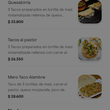
Quesabirria
3 Tacos preparados en tortilla de maíz
nixtamalizada rellenos de queso
mozarella gratinado y carne de res
$ 33.800
desmechada cocinada 8 horas en
birria y servidos con cebolla y cilantro
acompañados con caldo de birria.
Tacos al pastor
3 Tacos preparados en tortilla de maiz
nixtamalizada rellenos con carne al
pastor, piña caramelizada, cebolla y
$ 26.350
cilantro.
Mero Taco Alambre
Taco de 3 tortillas de maíz, carne al
pastor, queso mozzarella, pico de
gallo y salsa ranchera.
$ 28.600