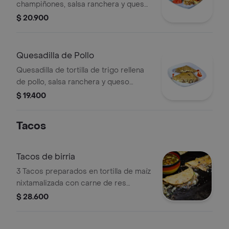
champiñones, salsa ranchera y queso
mozzarella.
$ 20.900
Quesadilla de Pollo
Quesadilla de tortilla de trigo rellena
de pollo, salsa ranchera y queso
mozzarella.
$ 19.400
Tacos
Tacos de birria
3 Tacos preparados en tortilla de maíz
nixtamalizada con carne de res
desmechada cocinada 8 horas en
$ 28.600
birria y servidos con cebolla y cilantro
acompañados con caldo de birria