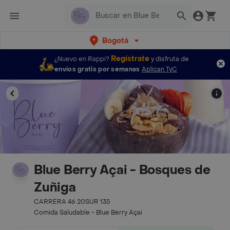
Bogotá
Regístrate
¿Nuevo en Rappi?
y disfruta de
envíos gratis por semanas
Aplican TyC
Blue Berry Açai - Bosques de
Zuñiga
CARRERA 46 20SUR 135
Comida Saludable - Blue Berry Açai