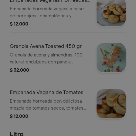
Empanadas Veganas Horneadas
de Berenjena
Empanada horneada vegana a base
de berenjena, champiñones y
espinaca .
$ 12.000
Granola Avena Toasted 450 gr
Granola de avena y almendras, 100
natural, endulzada con panela
orgánica. ideal para acompañar tus
$ 32.000
bowls .
Empanada Vegana de Tomates y
Albahaca
Empanada horneada con deliciosa
mezcla de tomates secos, tomates
confitados y albahaca .
$ 12.000
Litro