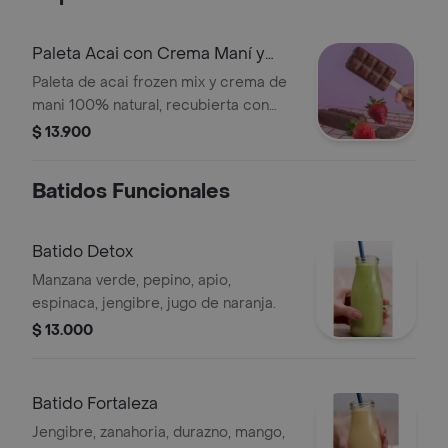
Paleta Acai con Crema Maní y
Chocolate
Paleta de acai frozen mix y crema de
mani 100% natural, recubierta con
chocolate oscuro al 70% sin azucar .
$ 13.900
Batidos Funcionales
Batido Detox
Manzana verde, pepino, apio,
espinaca, jengibre, jugo de naranja.
$ 13.000
Batido Fortaleza
Jengibre, zanahoria, durazno, mango,