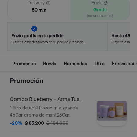
Delivery
Envío
Gratis
50 min
(nuevos usuarios)
Envío gratis en tu pedido
Hasta 48% 
Disfruta este descuento en tu pedido y recíbelo
Disfruta este de
en minutos.
en minutos.
Promoción
Bowls
Horneados
Litro
Fresas con
Promoción
Combo Blueberry - Arma Tus
Bowls en Casa
1 litro de acaí frozen mix, granola
450gr crema de maní 250gr.
-20%
$ 83.200
$ 104.000