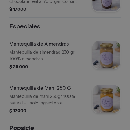
chocolate real al 70 organico, sin
azucar añadido, elige tus toppings
$ 17.000
preferidos para acompañar .
Especiales
Mantequilla de Almendras
Mantequilla de almendras 230 gr
100% almendras .
$ 35.000
Mantequilla de Maní 250 G
Mantequilla de maní 250gr 100%
natural - 1 solo ingrediente.
$ 17.000
Popsicle