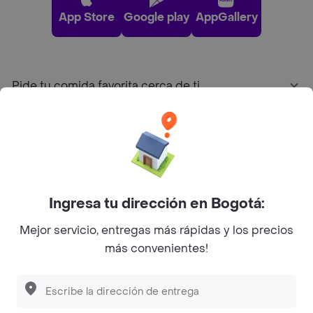
App Store
Google play
AppGallery
Pide tu comida favorita cerca de ti
Categorías
Únete a Rappi
Ingresa tu dirección en Bogotá:
Sobre Rappi
Mejor servicio, entregas más rápidas y los precios
más convenientes!
Facebook
Twitter
Instagram
©
2026
Rappi Inc. All rights reserved.