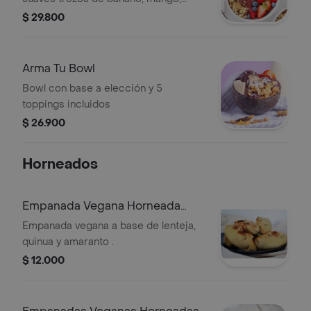
piña, fresa, coco deshidratado,
$ 29.800
granola y mantequilla de maní, .
Arma Tu Bowl
Bowl con base a elección y 5
toppings incluidos
$ 26.900
Horneados
Empanada Vegana Horneada
Tipo Argentina
Empanada vegana a base de lenteja,
quinua y amaranto .
$ 12.000