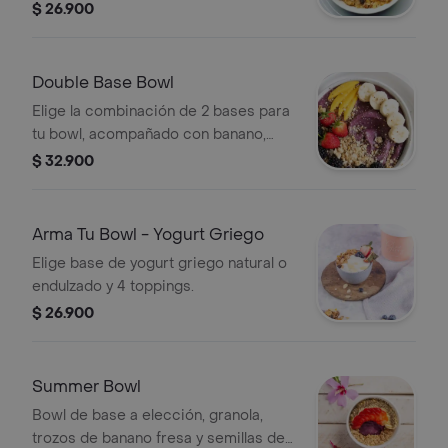
$ 26.900
Double Base Bowl
Elige la combinación de 2 bases para
tu bowl, acompañado con banano,
mango, fresa, granola y almendras
$ 32.900
enteras .
Arma Tu Bowl - Yogurt Griego
Elige base de yogurt griego natural o
endulzado y 4 toppings.
$ 26.900
Summer Bowl
Bowl de base a elección, granola,
trozos de banano fresa y semillas de