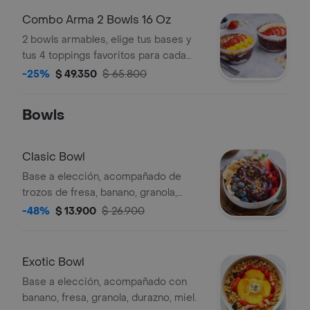
Combo Arma 2 Bowls 16 Oz
2 bowls armables, elige tus bases y
tus 4 toppings favoritos para cada
uno
-25%
$ 49.350
$ 65.800
Bowls
Clasic Bowl
Base a elección, acompañado de
trozos de fresa, banano, granola,
arándanos, miel y mantequilla de maní
-48%
$ 13.900
$ 26.900
.
Exotic Bowl
Base a elección, acompañado con
banano, fresa, granola, durazno, miel.