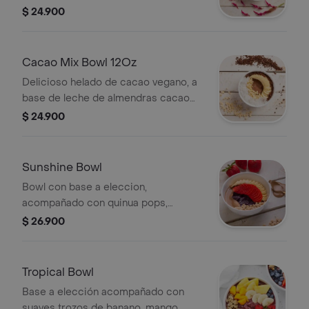
chía.
$ 24.900
Cacao Mix Bowl 12Oz
Delicioso helado de cacao vegano, a
base de leche de almendras cacao
organico y nuestra mantequilla de
$ 24.900
mani, acompañado con quinua pops,
trozos de banano, coco deshidratado,
chocolate oscuro al 70 porciento
Sunshine Bowl
Bowl con base a eleccion,
acompañado con quinua pops,
mantequilla de maní, banano y fresa.
$ 26.900
Tropical Bowl
Base a elección acompañado con
suaves trozos de banano, mango,