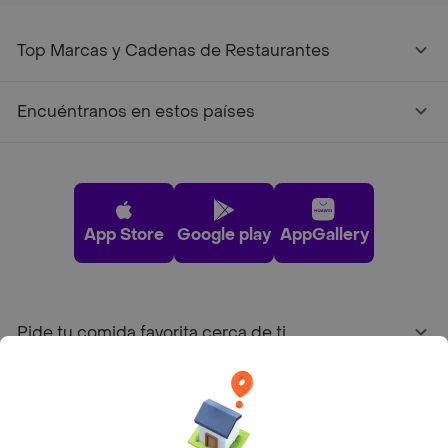
Top Marcas y Cadenas de Restaurantes
Encuéntranos en estos países
App Store
Google play
AppGallery
Pide tu comida favorita cerca de ti
Categorías