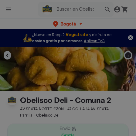
Bogotá
Regístrate
¿Nuevo en Rappi?
y disfruta de
envíos gratis por semanas
Aplican TyC
Obelisco Deli - Comuna 2
AV SEXTA NORTE #30N - 47 CC. LA 14 AV. SEXTA
Parrilla - Obelisco Deli
Envío
Gratis