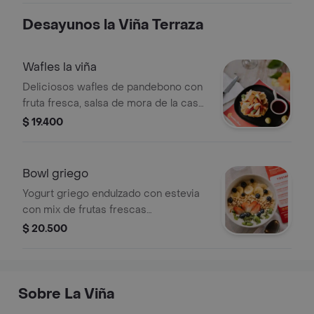
Desayunos la Viña Terraza
Wafles la viña
Deliciosos wafles de pandebono con
fruta fresca, salsa de mora de la casa
y miel de maple.
$ 19.400
Bowl griego
Yogurt griego endulzado con estevia
con mix de frutas frescas
acompañado con granola .
$ 20.500
Sobre La Viña