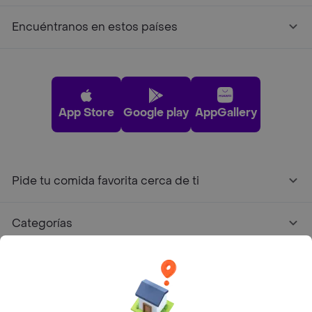
Encuéntranos en estos países
App Store
Google play
AppGallery
Pide tu comida favorita cerca de ti
Categorías
Únete a Rappi
Sobre Rappi