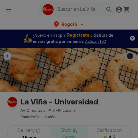
Bogotá
Regístrate
¿Nuevo en Rappi?
y disfruta de
envíos gratis por semanas
Aplican TyC
La Viña - Universidad
Av. Circunvalar # 9 -19 Local 3
Panadería - La Viña
Delivery
Envío
Calificación
Gratis
4.5
35 min