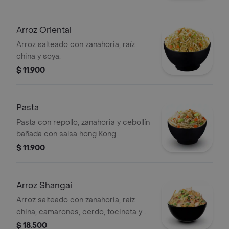
Arroz Oriental
Arroz salteado con zanahoria, raíz
china y soya.
$ 11.900
Pasta
Pasta con repollo, zanahoria y cebollín
bañada con salsa hong Kong.
$ 11.900
Arroz Shangai
Arroz salteado con zanahoria, raíz
china, camarones, cerdo, tocineta y
soya.
$ 18.500