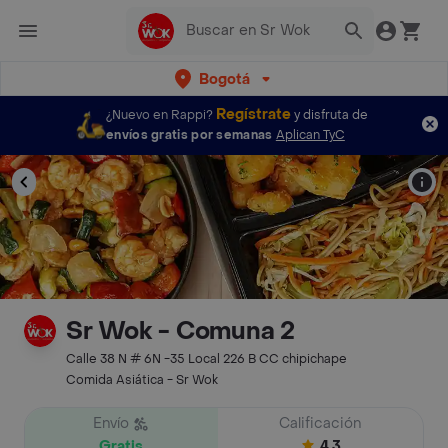
Bogotá
Regístrate
¿Nuevo en Rappi?
y disfruta de
envíos gratis por semanas
Aplican TyC
Sr Wok - Comuna 2
Calle 38 N # 6N -35 Local 226 B CC chipichape
Comida Asiática - Sr Wok
Envío
Calificación
Gratis
4.3