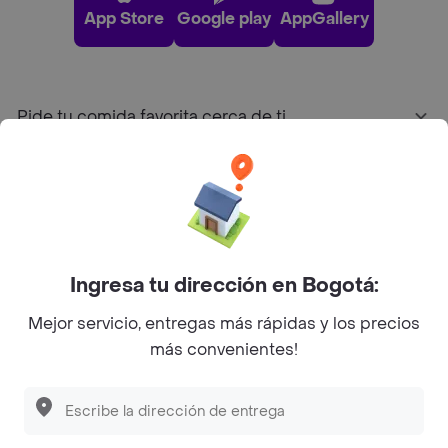
App Store
Google play
AppGallery
Pide tu comida favorita cerca de ti
Categorías
Únete a Rappi
Ingresa tu dirección en Bogotá:
Sobre Rappi
Mejor servicio, entregas más rápidas y los precios
más convenientes!
Facebook
Twitter
Instagram
©
2026
Rappi Inc. All rights reserved.