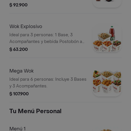
Acompañantes, 4 lumpias y una
$ 92.900
bebida Postobón a elección 1.5L.
Wok Explosivo
Ideal para 3 personas: 1 Base, 3
Acompañantes y bebida Postobón a
elección de 1.5L
$ 63.200
Mega Wok
Ideal para 6 personas: Incluye 3 Bases
y 3 Acompañantes.
$ 107.900
Tu Menú Personal
Menú 1