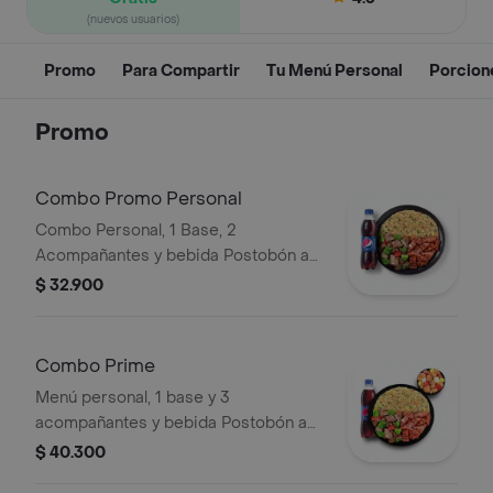
(nuevos usuarios)
Promo
Para Compartir
Tu Menú Personal
Porcion
Promo
Combo Promo Personal
Combo Personal, 1 Base, 2
Acompañantes y bebida Postobón a
elección de 400ML
$ 32.900
Combo Prime
Menú personal, 1 base y 3
acompañantes y bebida Postobón a
elección de 400ML
$ 40.300