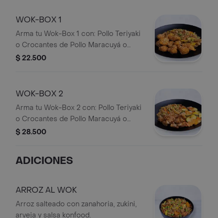
WOK-BOX 1
Arma tu Wok-Box 1 con: Pollo Teriyaki
o Crocantes de Pollo Maracuyá o
Cerdo Agridulce + 1 Acompañamiento
$ 22.500
WOK-BOX 2
Arma tu Wok-Box 2 con: Pollo Teriyaki
o Crocantes de Pollo Maracuyá o
Cerdo Agridulce + Dos
$ 28.500
Acompañamientos iguales o
diferentes
ADICIONES
ARROZ AL WOK
Arroz salteado con zanahoria, zukini,
arveja y salsa konfood.