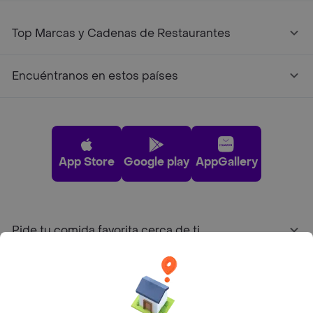
Top Marcas y Cadenas de Restaurantes
Encuéntranos en estos países
App Store
Google play
AppGallery
Pide tu comida favorita cerca de ti
Categorías