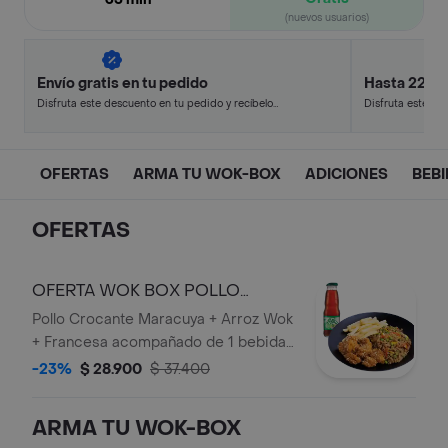
(nuevos usuarios)
Envío gratis en tu pedido
Hasta 22% 
Disfruta este descuento en tu pedido y recíbelo
Disfruta este de
en minutos.
en minutos.
OFERTAS
ARMA TU WOK-BOX
ADICIONES
BEB
OFERTAS
OFERTA WOK BOX POLLO
CROCANTE MARACUYA
Pollo Crocante Maracuya + Arroz Wok
+ Francesa acompañado de 1 bebida
personal en botella.
-23%
$ 28.900
$ 37.400
ARMA TU WOK-BOX