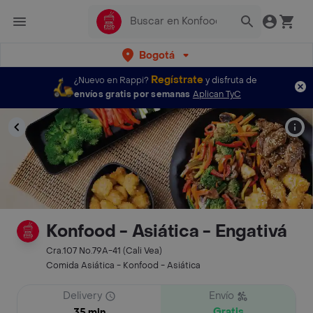
Bogotá
Regístrate
¿Nuevo en Rappi?
y disfruta de
envíos gratis por semanas
Aplican TyC
Konfood - Asiática - Engativá
Cra.107 No.79A-41 (Cali Vea)
Comida Asiática - Konfood - Asiática
Delivery
Envío
Gratis
35 min